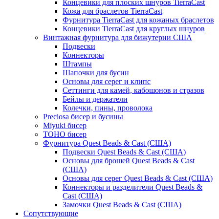
Концевики для плоских шнуров TierraCast
Кожа для браслетов TierraCast
Фурнитура TierraCast для кожаных браслетов
Концевики TierraCast для круглых шнуров
Винтажная фурнитура для бижутерии США
Подвески
Коннекторы
Штампы
Шапочки для бусин
Основы для серег и клипс
Сеттинги для камей, кабошонов и стразов
Бейлы и держатели
Колечки, пины, проволока
Preciosa бисер и бусины
Miyuki бисер
TOHO бисер
Фурнитура Quest Beads & Cast (США)
Подвески Quest Beads & Cast (США)
Основы для брошей Quest Beads & Cast
(США)
Основы для серег Quest Beads & Cast (США)
Коннекторы и разделители Quest Beads &
Cast (США)
Замочки Quest Beads & Cast (США)
Сопутствующие