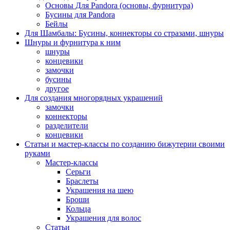
Основы Для Pandora (основы, фурнитура)
Бусины для Pandora
Бейлы
Для Шамбалы: Бусины, коннекторы со стразами, шнуры
Шнуры и фурнитура к ним
шнуры
концевики
замочки
бусины
другое
Для создания многорядных украшений
замочки
коннекторы
разделители
концевики
Статьи и мастер-классы по созданию бижутерии своими
руками
Мастер-классы
Серьги
Браслеты
Украшения на шею
Броши
Кольца
Украшения для волос
Статьи