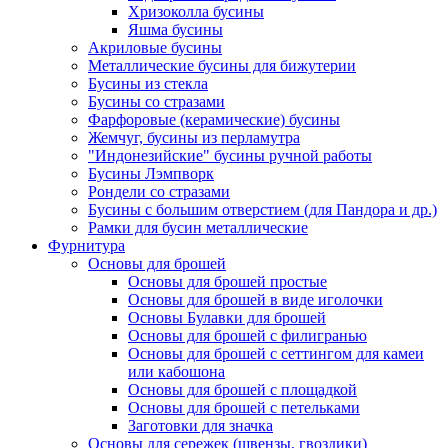
Хризоколла бусины
Яшма бусины
Акриловые бусины
Металлические бусины для бижутерии
Бусины из стекла
Бусины со стразами
Фарфоровые (керамические) бусины
Жемчуг, бусины из перламутра
"Индонезийские" бусины ручной работы
Бусины Лэмпворк
Рондели со стразами
Бусины с большим отверстием (для Пандора и др.)
Рамки для бусин металлические
Фурнитура
Основы для брошей
Основы для брошей простые
Основы для брошей в виде иголочки
Основы Булавки для брошей
Основы для брошей с филигранью
Основы для брошей с сеттингом для камеи
или кабошона
Основы для брошей с площадкой
Основы для брошей с петельками
Заготовки для значка
Основы для сережек (швензы, гвоздики)