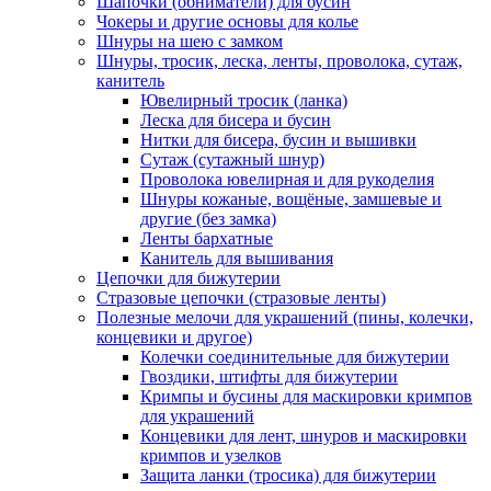
Шапочки (обниматели) для бусин
Чокеры и другие основы для колье
Шнуры на шею с замком
Шнуры, тросик, леска, ленты, проволока, сутаж,
канитель
Ювелирный тросик (ланка)
Леска для бисера и бусин
Нитки для бисера, бусин и вышивки
Сутаж (сутажный шнур)
Проволока ювелирная и для рукоделия
Шнуры кожаные, вощёные, замшевые и
другие (без замка)
Ленты бархатные
Канитель для вышивания
Цепочки для бижутерии
Стразовые цепочки (стразовые ленты)
Полезные мелочи для украшений (пины, колечки,
концевики и другое)
Колечки соединительные для бижутерии
Гвоздики, штифты для бижутерии
Кримпы и бусины для маскировки кримпов
для украшений
Концевики для лент, шнуров и маскировки
кримпов и узелков
Защита ланки (тросика) для бижутерии