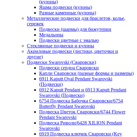
(кулоны)
Яшма подвески (кулоны)
Разные каменные (кулоны)
Металлические подвески для браслетов, колье,
сережек
Подвески (шармы) для бижутерии
Медальоны
Подвески цветные с эмалью
Стеклянные подвески и кулоны
Акриловые подвески (листики, цветочки и
другие)
Подвески Swarovski (Сваровски)
Подвески сердца Сваровски
Капли Сваровски (разные формы и размеры)
6911 Kaputt Oval Pendant Swarovski
(Подвески)
6912 Kaputt Pendant и 6913 Kaputt Pendant
Swarovski (Подвески)
6754 Подвеска Бабочка Сваровски/6754
Butterfly Pendant Swarovski
Подвеска Цветок Сваровски/6744 Flower
Pendant Swarovski
Подвеска Риволи/6428 XILION Pendant
Swarovski
6919 Подвеска ключик Сваровски (Key