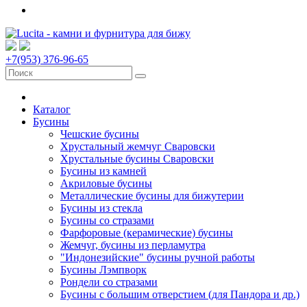
+7(953) 376-96-65
Каталог
Бусины
Чешские бусины
Хрустальный жемчуг Сваровски
Хрустальные бусины Сваровски
Бусины из камней
Акриловые бусины
Металлические бусины для бижутерии
Бусины из стекла
Бусины со стразами
Фарфоровые (керамические) бусины
Жемчуг, бусины из перламутра
"Индонезийские" бусины ручной работы
Бусины Лэмпворк
Рондели со стразами
Бусины с большим отверстием (для Пандора и др.)