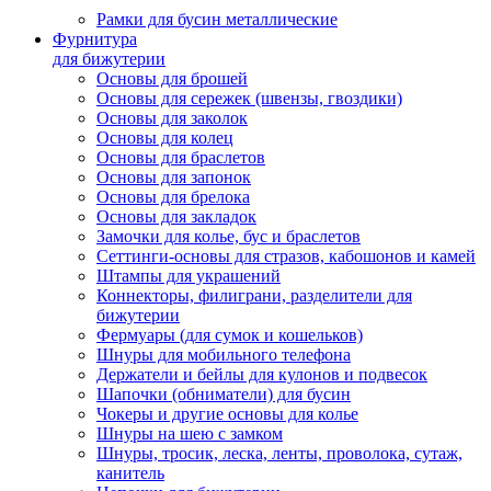
Рамки для бусин металлические
Фурнитура
для бижутерии
Основы для брошей
Основы для сережек (швензы, гвоздики)
Основы для заколок
Основы для колец
Основы для браслетов
Основы для запонок
Основы для брелока
Основы для закладок
Замочки для колье, бус и браслетов
Сеттинги-основы для стразов, кабошонов и камей
Штампы для украшений
Коннекторы, филиграни, разделители для
бижутерии
Фермуары (для сумок и кошельков)
Шнуры для мобильного телефона
Держатели и бейлы для кулонов и подвесок
Шапочки (обниматели) для бусин
Чокеры и другие основы для колье
Шнуры на шею с замком
Шнуры, тросик, леска, ленты, проволока, сутаж,
канитель