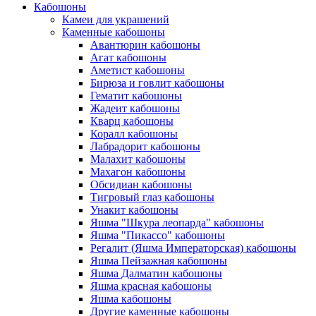
Кабошоны
Камеи для украшений
Каменные кабошоны
Авантюрин кабошоны
Агат кабошоны
Аметист кабошоны
Бирюза и говлит кабошоны
Гематит кабошоны
Жадеит кабошоны
Кварц кабошоны
Коралл кабошоны
Лабрадорит кабошоны
Малахит кабошоны
Махагон кабошоны
Обсидиан кабошоны
Тигровый глаз кабошоны
Унакит кабошоны
Яшма "Шкура леопарда" кабошоны
Яшма "Пикассо" кабошоны
Регалит (Яшма Императорская) кабошоны
Яшма Пейзажная кабошоны
Яшма Далматин кабошоны
Яшма красная кабошоны
Яшма кабошоны
Другие каменные кабошоны