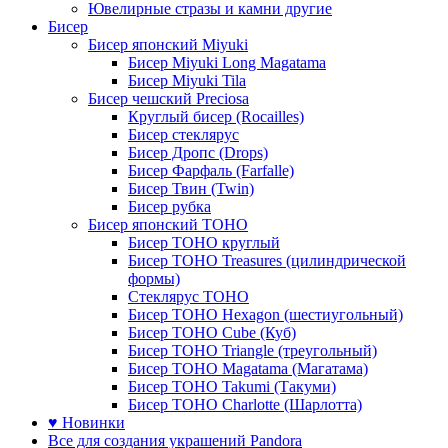
Ювелирные стразы и камни другие
Бисер
Бисер японский Miyuki
Бисер Miyuki Long Magatama
Бисер Miyuki Tila
Бисер чешский Preciosa
Круглый бисер (Rocailles)
Бисер стеклярус
Бисер Дропс (Drops)
Бисер Фарфаль (Farfalle)
Бисер Твин (Twin)
Бисер рубка
Бисер японский TOHO
Бисер TOHO круглый
Бисер TOHO Treasures (цилиндрической
формы)
Стеклярус TOHO
Бисер TOHO Hexagon (шестиугольный)
Бисер TOHO Cube (Куб)
Бисер TOHO Triangle (треугольный)
Бисер TOHO Magatama (Магатама)
Бисер TOHO Takumi (Такуми)
Бисер TOHO Charlotte (Шарлотта)
♥ Новинки
Все для создания украшений Pandora