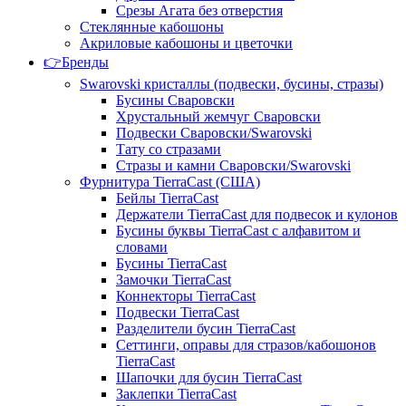
Срезы Агата без отверстия
Стеклянные кабошоны
Акриловые кабошоны и цветочки
👉Бренды
Swarovski кристаллы (подвески, бусины, стразы)
Бусины Сваровски
Хрустальный жемчуг Сваровски
Подвески Сваровски/Swarovski
Тату со стразами
Стразы и камни Сваровски/Swarovski
Фурнитура TierraCast (США)
Бейлы TierraCast
Держатели TierraCast для подвесок и кулонов
Бусины буквы TierraCast с алфавитом и
словами
Бусины TierraCast
Замочки TierraCast
Коннекторы TierraCast
Подвески TierraCast
Разделители бусин TierraCast
Сеттинги, оправы для стразов/кабошонов
TierraCast
Шапочки для бусин TierraCast
Заклепки TierraCast