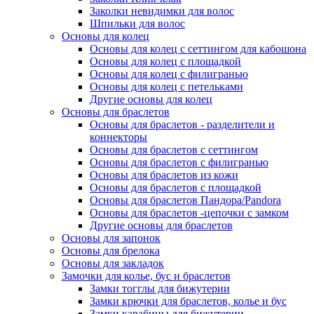
Заколки невидимки для волос
Шпильки для волос
Основы для колец
Основы для колец с сеттингом для кабошона
Основы для колец с площадкой
Основы для колец с филигранью
Основы для колец с петельками
Другие основы для колец
Основы для браслетов
Основы для браслетов - разделители и
коннекторы
Основы для браслетов с сеттингом
Основы для браслетов с филигранью
Основы для браслетов из кожи
Основы для браслетов с площадкой
Основы для браслетов Пандора/Pandora
Основы для браслетов -цепочки с замком
Другие основы для браслетов
Основы для запонок
Основы для брелока
Основы для закладок
Замочки для колье, бус и браслетов
Замки тогглы для бижутерии
Замки крючки для браслетов, колье и бус
Замки карабины для бижутерии