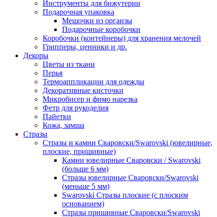
Инструменты для бижутерии
Подарочная упаковка
Мешочки из органзы
Подарочные коробочки
Коробочки (контейнеры) для хранения мелочей
Грипперы, ценники и др.
Декоры
Цветы из ткани
Перья
Термоаппликации для одежды
Декоративные кисточки
Микробисер и фимо нарезка
Фетр для рукоделия
Пайетки
Кожа, замша
Стразы
Стразы и камни Сваровски/Swarovski (ювелирные,
плоские, пришивные)
Камни ювелирные Сваровски / Swarovski
(больше 6 мм)
Стразы ювелирные Сваровски/Swarovski
(меньше 5 мм)
Swarovski Стразы плоские (с плоским
основанием)
Стразы пришивные Сваровски/Swarovski