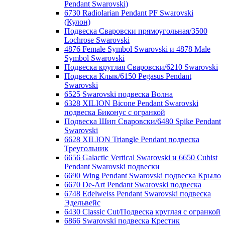
Pendant Swarovski)
6730 Radiolarian Pendant PF Swarovski
(Кулон)
Подвеска Сваровски прямоугольная/3500
Lochrose Swarovski
4876 Female Symbol Swarovski и 4878 Male
Symbol Swarovski
Подвеска круглая Сваровски/6210 Swarovski
Подвеска Клык/6150 Pegasus Pendant
Swarovski
6525 Swarovski подвеска Волна
6328 XILION Bicone Pendant Swarovski
подвеска Биконус c огранкой
Подвеска Шип Сваровски/6480 Spike Pendant
Swarovski
6628 XILION Triangle Pendant подвеска
Треугольник
6656 Galactic Vertical Swarovski и 6650 Cubist
Pendant Swarovski подвески
6690 Wing Pendant Swarovski подвеска Крыло
6670 De-Art Pendant Swarovski подвеска
6748 Edelweiss Pendant Swarovski подвеска
Эдельвейс
6430 Classic Cut/Подвеска круглая с огранкой
6866 Swarovski подвеска Крестик