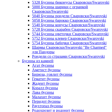
5328 Бусины биконусы Сваровски/Swarovski
5000 Бусины шарики с огранкой
Сваровски/Swarovski
5040 Бусины рондели Сваровски/Swarovski
5058 Бусины барокко Сваровски/Swarovski
5540 Бусины конусы Сваровски/Swarovski
5728 Бусины скарабеи Сваровски/Swarovski
5744 Бусины цветочки Сваровски/Swarovski
5752 Бусины клевер Сваровски/Swarovski
5754 Бусины бабочки Сваровски/Swarovski
Шармы Сваровски/Swarovski "Be Charmed"
для Пандоры
Рондели со стразами Сваровски/Swarovski
Бусины из камней
Агат бусины
Аметист бусины
Бирюза, говлит бусины
Гематит бусины
Жадеит бусины
Коралл бусины
Лава бусины
Малахит бусины
Перидот бусины
Раухтопаз бусины
Родохрозит и родонит бусины