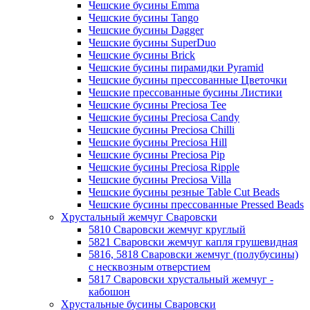
Чешские бусины Emma
Чешские бусины Tango
Чешские бусины Dagger
Чешские бусины SuperDuo
Чешские бусины Brick
Чешские бусины пирамидки Pyramid
Чешские бусины прессованные Цветочки
Чешские прессованные бусины Листики
Чешские бусины Preciosa Tee
Чешские бусины Preciosa Candy
Чешские бусины Preciosa Chilli
Чешские бусины Preciosa Hill
Чешские бусины Preciosa Pip
Чешские бусины Preciosa Ripple
Чешские бусины Preciosa Villa
Чешские бусины резные Table Cut Beads
Чешские бусины прессованные Pressed Beads
Хрустальный жемчуг Сваровски
5810 Сваровски жемчуг круглый
5821 Сваровски жемчуг капля грушевидная
5816, 5818 Сваровски жемчуг (полубусины)
с несквозным отверстием
5817 Сваровски хрустальный жемчуг -
кабошон
Хрустальные бусины Сваровски