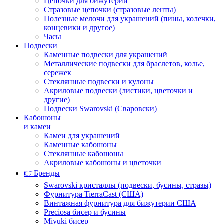
Цепочки для бижутерии
Стразовые цепочки (стразовые ленты)
Полезные мелочи для украшений (пины, колечки,
концевики и другое)
Часы
Подвески
Каменные подвески для украшений
Металлические подвески для браслетов, колье,
сережек
Стеклянные подвески и кулоны
Акриловые подвески (листики, цветочки и
другие)
Подвески Swarovski (Сваровски)
Кабошоны
и камеи
Камеи для украшений
Каменные кабошоны
Стеклянные кабошоны
Акриловые кабошоны и цветочки
👉Бренды
Swarovski кристаллы (подвески, бусины, стразы)
Фурнитура TierraCast (США)
Винтажная фурнитура для бижутерии США
Preciosa бисер и бусины
Miyuki бисер