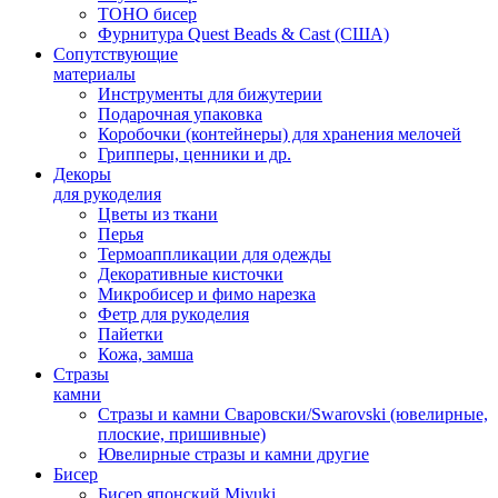
TOHO бисер
Фурнитура Quest Beads & Cast (США)
Сопутствующие
материалы
Инструменты для бижутерии
Подарочная упаковка
Коробочки (контейнеры) для хранения мелочей
Грипперы, ценники и др.
Декоры
для рукоделия
Цветы из ткани
Перья
Термоаппликации для одежды
Декоративные кисточки
Микробисер и фимо нарезка
Фетр для рукоделия
Пайетки
Кожа, замша
Стразы
камни
Стразы и камни Сваровски/Swarovski (ювелирные,
плоские, пришивные)
Ювелирные стразы и камни другие
Бисер
Бисер японский Miyuki