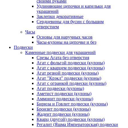
своими руками
Удлиняющие цепочки и капельки для
украшений
Заклепки декоративные
Сердцевины для бусин с большим
отверстием
Часы
Основы для наручных часов
Часы-кулоны на цепочке и без
Подвески
Каменные подвески для украшений
Срезы Агата без отверстия
Агат с фольгой подвески (кулоны)
Агат с кварцем подвески (кулоны)
Агат резной подвески (кулоны)
Агат "Крэкл" подвески (кулоны)
Агат с огранкой подвески (кулоны)
Агат подвески (кулоны)
Аметист подвески (кулоны)
Аммонит подвески (кулоны)
Бирюза и Говлит подвески (кулоны)
Бронзит подвески (кулоны)
Жадеит подвески (кулоны)
Кварц (другой) подвески (кулоны)
Регалит (Яшма Императорская) подвески