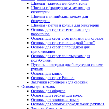
Швензы - крючки для бижутерии
Швензы с французским замком для
бижутерии
Швензы с английским замком для
бижутерии
Швензы - петли и кольца для бижутерии
Основы для серег с сеттингами для
кабошонов
Основы для серег с сеттингами для стразов
Основы для серег с площадкой "сито"
Основы для серег с площадкой для
приклеивания
Основы для серег со штырьком для
полубусины
Пуссеты - гвоздики для бижутерии своими
руками
Основы для клипс
Основы для серег Pandora
Заглушки (стопперы) для серёжек
Основы для заколок
Основы для ободков
Основы для гребней для волос
Основы для заколок-автомат
Основы для заколок крокодильчик (зажимы)
Заколки Клик-клак