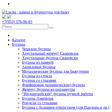
+7(953) 376-96-65
Каталог
Бусины
Чешские бусины
Хрустальный жемчуг Сваровски
Хрустальные бусины Сваровски
Бусины из камней
Акриловые бусины
Металлические бусины для бижутерии
Бусины из стекла
Бусины со стразами
Фарфоровые (керамические) бусины
Жемчуг, бусины из перламутра
"Индонезийские" бусины ручной работы
Бусины Лэмпворк
Рондели со стразами
Бусины с большим отверстием (для Пандора и др.)