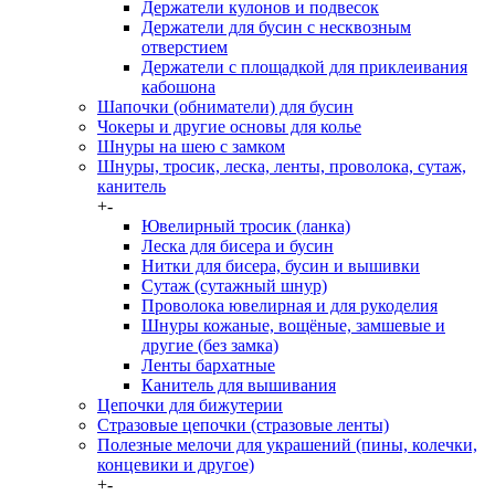
Держатели кулонов и подвесок
Держатели для бусин с несквозным
отверстием
Держатели с площадкой для приклеивания
кабошона
Шапочки (обниматели) для бусин
Чокеры и другие основы для колье
Шнуры на шею с замком
Шнуры, тросик, леска, ленты, проволока, сутаж,
канитель
+
-
Ювелирный тросик (ланка)
Леска для бисера и бусин
Нитки для бисера, бусин и вышивки
Сутаж (сутажный шнур)
Проволока ювелирная и для рукоделия
Шнуры кожаные, вощёные, замшевые и
другие (без замка)
Ленты бархатные
Канитель для вышивания
Цепочки для бижутерии
Стразовые цепочки (стразовые ленты)
Полезные мелочи для украшений (пины, колечки,
концевики и другое)
+
-