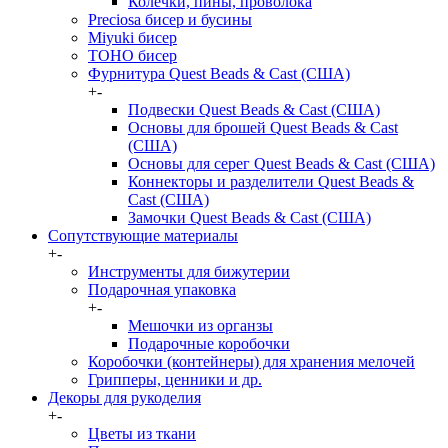
Колечки, пины, проволока
Preciosa бисер и бусины
Miyuki бисер
TOHO бисер
Фурнитура Quest Beads & Cast (США)
+
-
Подвески Quest Beads & Cast (США)
Основы для брошей Quest Beads & Cast
(США)
Основы для серег Quest Beads & Cast (США)
Коннекторы и разделители Quest Beads &
Cast (США)
Замочки Quest Beads & Cast (США)
Сопутствующие материалы
+
-
Инструменты для бижутерии
Подарочная упаковка
+
-
Мешочки из органзы
Подарочные коробочки
Коробочки (контейнеры) для хранения мелочей
Грипперы, ценники и др.
Декоры для рукоделия
+
-
Цветы из ткани