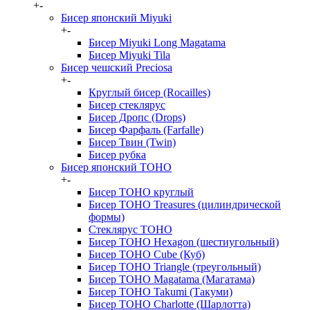
+
-
Бисер японский Miyuki
+
-
Бисер Miyuki Long Magatama
Бисер Miyuki Tila
Бисер чешский Preciosa
+
-
Круглый бисер (Rocailles)
Бисер стеклярус
Бисер Дропс (Drops)
Бисер Фарфаль (Farfalle)
Бисер Твин (Twin)
Бисер рубка
Бисер японский TOHO
+
-
Бисер TOHO круглый
Бисер TOHO Treasures (цилиндрической
формы)
Стеклярус TOHO
Бисер TOHO Hexagon (шестиугольный)
Бисер TOHO Cube (Куб)
Бисер TOHO Triangle (треугольный)
Бисер TOHO Magatama (Магатама)
Бисер TOHO Takumi (Такуми)
Бисер TOHO Charlotte (Шарлотта)