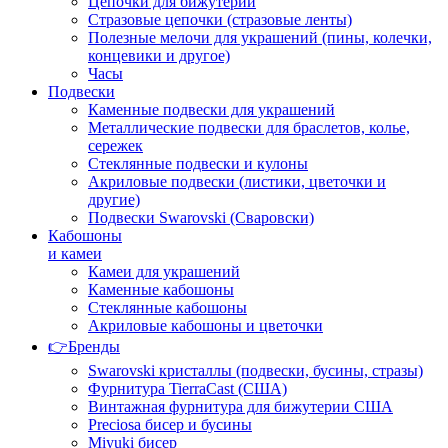
Цепочки для бижутерии
Стразовые цепочки (стразовые ленты)
Полезные мелочи для украшений (пины, колечки,
концевики и другое)
Часы
Подвески
Каменные подвески для украшений
Металлические подвески для браслетов, колье,
сережек
Стеклянные подвески и кулоны
Акриловые подвески (листики, цветочки и
другие)
Подвески Swarovski (Сваровски)
Кабошоны
и камеи
Камеи для украшений
Каменные кабошоны
Стеклянные кабошоны
Акриловые кабошоны и цветочки
👉Бренды
Swarovski кристаллы (подвески, бусины, стразы)
Фурнитура TierraCast (США)
Винтажная фурнитура для бижутерии США
Preciosa бисер и бусины
Miyuki бисер