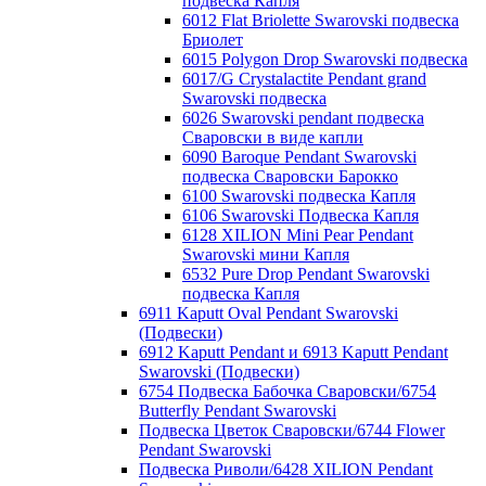
подвеска Капля
6012 Flat Briolette Swarovski подвеска
Бриолет
6015 Polygon Drop Swarovski подвеска
6017/G Crystalactite Pendant grand
Swarovski подвеска
6026 Swarovski pendant подвеска
Сваровски в виде капли
6090 Baroque Pendant Swarovski
подвеска Сваровски Барокко
6100 Swarovski подвеска Капля
6106 Swarovski Подвеска Капля
6128 XILION Mini Pear Pendant
Swarovski мини Капля
6532 Pure Drop Pendant Swarovski
подвеска Капля
6911 Kaputt Oval Pendant Swarovski
(Подвески)
6912 Kaputt Pendant и 6913 Kaputt Pendant
Swarovski (Подвески)
6754 Подвеска Бабочка Сваровски/6754
Butterfly Pendant Swarovski
Подвеска Цветок Сваровски/6744 Flower
Pendant Swarovski
Подвеска Риволи/6428 XILION Pendant