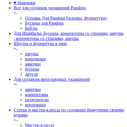
♥ Новинки
Все для создания украшений Pandora
+
-
Основы Для Pandora (основы, фурнитура)
Бусины для Pandora
Бейлы
Для Шамбалы: Бусины, коннекторы со стразами, шнуры
, коннекторы со стразами, шнуры
Шнуры и фурнитура к ним
+
-
шнуры
концевики
замочки
бусины
другое
Для создания многорядных украшений
+
-
замочки
коннекторы
разделители
концевики
Статьи и мастер-классы по созданию бижутерии своими
руками
+
-
Мастер-классы