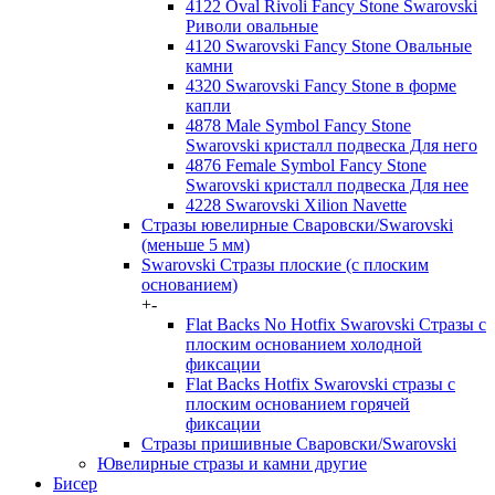
4122 Oval Rivoli Fancy Stone Swarovski
Риволи овальные
4120 Swarovski Fancy Stone Овальные
камни
4320 Swarovski Fancy Stone в форме
капли
4878 Male Symbol Fancy Stone
Swarovski кристалл подвеска Для него
4876 Female Symbol Fancy Stone
Swarovski кристалл подвеска Для нее
4228 Swarovski Xilion Navette
Стразы ювелирные Сваровски/Swarovski
(меньше 5 мм)
Swarovski Стразы плоские (с плоским
основанием)
+
-
Flat Backs No Hotfix Swarovski Стразы с
плоским основанием холодной
фиксации
Flat Backs Hotfix Swarovski стразы с
плоским основанием горячей
фиксации
Стразы пришивные Сваровски/Swarovski
Ювелирные стразы и камни другие
Бисер