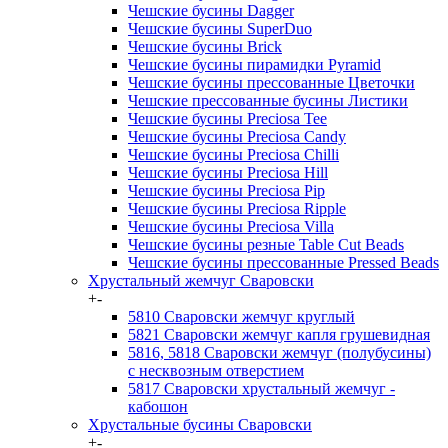
Чешские бусины Dagger
Чешские бусины SuperDuo
Чешские бусины Brick
Чешские бусины пирамидки Pyramid
Чешские бусины прессованные Цветочки
Чешские прессованные бусины Листики
Чешские бусины Preciosa Tee
Чешские бусины Preciosa Candy
Чешские бусины Preciosa Chilli
Чешские бусины Preciosa Hill
Чешские бусины Preciosa Pip
Чешские бусины Preciosa Ripple
Чешские бусины Preciosa Villa
Чешские бусины резные Table Cut Beads
Чешские бусины прессованные Pressed Beads
Хрустальный жемчуг Сваровски
+
-
5810 Сваровски жемчуг круглый
5821 Сваровски жемчуг капля грушевидная
5816, 5818 Сваровски жемчуг (полубусины)
с несквозным отверстием
5817 Сваровски хрустальный жемчуг -
кабошон
Хрустальные бусины Сваровски
+
-