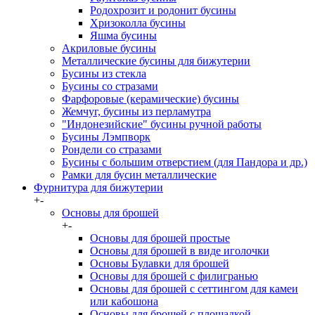
Родохрозит и родонит бусины
Хризоколла бусины
Яшма бусины
Акриловые бусины
Металлические бусины для бижутерии
Бусины из стекла
Бусины со стразами
Фарфоровые (керамические) бусины
Жемчуг, бусины из перламутра
"Индонезийские" бусины ручной работы
Бусины Лэмпворк
Рондели со стразами
Бусины с большим отверстием (для Пандора и др.)
Рамки для бусин металлические
Фурнитура для бижутерии
+
-
Основы для брошей
+
-
Основы для брошей простые
Основы для брошей в виде иголочки
Основы Булавки для брошей
Основы для брошей с филигранью
Основы для брошей с сеттингом для камеи
или кабошона
Основы для брошей с площадкой