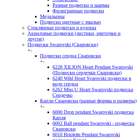
Разные подвески и шармы
Филигранные подвески
Медальоны
Подвески цветные с эмалью
Стеклянные подвески и кулоны
Акриловые подвески (листики, цветочки и
другие)
Подвески Swarovski (Сваровски)
+
-
Подвески сердца Сваровски
+
-
6228 XILION Heart Pendant Swarovski
(Подвески сердечки Сваровски)
6240 Wild Heart Svarovski подвески в
виде сердца
6262 Miss U Heart Swarovski подвеска
Сердечко
Капли Сваровски (разные формы и размеры)
+
-
6000 Drop pendant Swarovski подвеска
Капля
6002 Ball pendant Swarovski - подвеска
Сваровски
6010 Briolette Pendant Swarovski