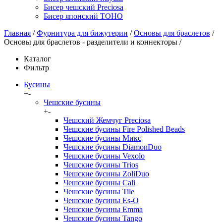
Бисер чешский Preciosa
Бисер японский TOHO
Главная
/
Фурнитура для бижутерии
/
Основы для браслетов
/
Основы для браслетов - разделители и коннекторы
/
Каталог
Фильтр
Бусины
+
-
Чешские бусины
+
-
Чешский Жемчуг Preciosa
Чешские бусины Fire Polished Beads
Чешские бусины Микс
Чешские бусины DiamonDuo
Чешские бусины Vexolo
Чешские бусины Trios
Чешские бусины ZoliDuo
Чешские бусины Cali
Чешские бусины Tile
Чешские бусины Es-O
Чешские бусины Emma
Чешские бусины Tango