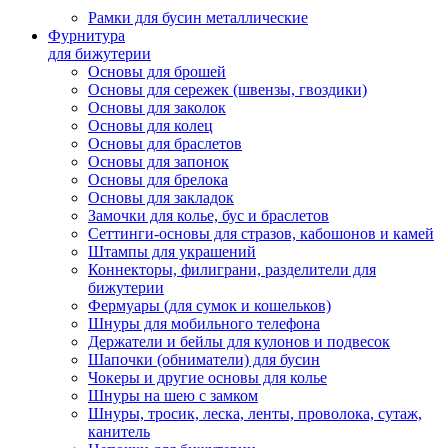
Рамки для бусин металлические
Фурнитура
для бижутерии
Основы для брошей
Основы для сережек (швензы, гвоздики)
Основы для заколок
Основы для колец
Основы для браслетов
Основы для запонок
Основы для брелока
Основы для закладок
Замочки для колье, бус и браслетов
Сеттинги-основы для стразов, кабошонов и камей
Штампы для украшений
Коннекторы, филиграни, разделители для
бижутерии
Фермуары (для сумок и кошельков)
Шнуры для мобильного телефона
Держатели и бейлы для кулонов и подвесок
Шапочки (обниматели) для бусин
Чокеры и другие основы для колье
Шнуры на шею с замком
Шнуры, тросик, леска, ленты, проволока, сутаж,
канитель