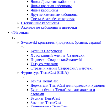
Яшма Далматин кабошоны
Яшма красная кабошоны
Яшма кабошоны
Другие каменные кабошоны
Срезы Агата без отверстия
Стеклянные кабошоны
Акриловые кабошоны и цветочки
👉Бренды
+
-
Swarovski кристаллы (подвески, бусины, стразы)
+
-
Бусины Сваровски
Хрустальный жемчуг Сваровски
Подвески Сваровски/Swarovski
Тату со стразами
Стразы и камни Сваровски/Swarovski
Фурнитура TierraCast (США)
+
-
Бейлы TierraCast
Держатели TierraCast для подвесок и кулонов
Бусины буквы TierraCast с алфавитом и
словами
Бусины TierraCast
Замочки TierraCast
Коннекторы TierraCast