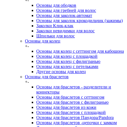
+
-
Основы для ободков
Основы для гребней для волос
Основы для заколок-автомат
Основы для заколок крокодильчик (зажимы)
Заколки Клик-клак
Заколки невидимки для волос
Шпильки для волос
Основы для колец
+
-
Основы для колец с сеттингом для кабошона
Основы для колец с площадкой
Основы для колец с филигранью
Основы для колец с петельками
Другие основы для колец
Основы для браслетов
+
-
Основы для браслетов - разделители и
коннекторы
Основы для браслетов с сеттингом
Основы для браслетов с филигранью
Основы для браслетов из кожи
Основы для браслетов с площадкой
Основы для браслетов Пандора/Pandora
Основы для браслетов -цепочки с замком