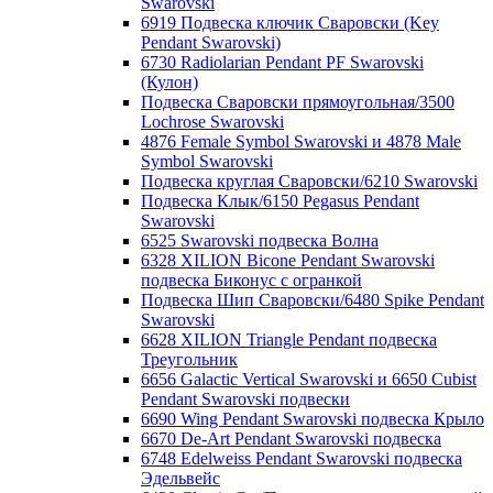
Swarovski
6919 Подвеска ключик Сваровски (Key
Pendant Swarovski)
6730 Radiolarian Pendant PF Swarovski
(Кулон)
Подвеска Сваровски прямоугольная/3500
Lochrose Swarovski
4876 Female Symbol Swarovski и 4878 Male
Symbol Swarovski
Подвеска круглая Сваровски/6210 Swarovski
Подвеска Клык/6150 Pegasus Pendant
Swarovski
6525 Swarovski подвеска Волна
6328 XILION Bicone Pendant Swarovski
подвеска Биконус c огранкой
Подвеска Шип Сваровски/6480 Spike Pendant
Swarovski
6628 XILION Triangle Pendant подвеска
Треугольник
6656 Galactic Vertical Swarovski и 6650 Cubist
Pendant Swarovski подвески
6690 Wing Pendant Swarovski подвеска Крыло
6670 De-Art Pendant Swarovski подвеска
6748 Edelweiss Pendant Swarovski подвеска
Эдельвейс