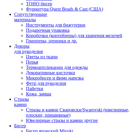
TOHO бисер
Фурнитура Quest Beads & Cast (США)
Сопутствующие
материалы
Инструменты для бижутерии
Подарочная упаковка
Коробочки (контейнеры) для хранения мелочей
Грипперы, ценники и др.
Декоры
для рукоделия
Цветы из ткани
Перья
Термоаппликации для одежды
Декоративные кисточки
Микробисер и фимо нарезка
Фетр для рукоделия
Пайетки
Кожа, замша
Стразы
камни
Стразы и камни Сваровски/Swarovski (ювелирные,
плоские, пришивные)
Ювелирные стразы и камни другие
Бисер
Бисер японский Miyuki