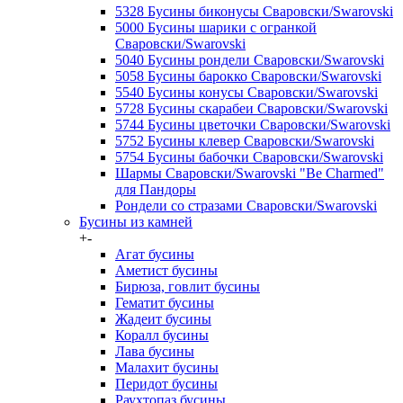
5328 Бусины биконусы Сваровски/Swarovski
5000 Бусины шарики с огранкой
Сваровски/Swarovski
5040 Бусины рондели Сваровски/Swarovski
5058 Бусины барокко Сваровски/Swarovski
5540 Бусины конусы Сваровски/Swarovski
5728 Бусины скарабеи Сваровски/Swarovski
5744 Бусины цветочки Сваровски/Swarovski
5752 Бусины клевер Сваровски/Swarovski
5754 Бусины бабочки Сваровски/Swarovski
Шармы Сваровски/Swarovski "Be Charmed"
для Пандоры
Рондели со стразами Сваровски/Swarovski
Бусины из камней
+
-
Агат бусины
Аметист бусины
Бирюза, говлит бусины
Гематит бусины
Жадеит бусины
Коралл бусины
Лава бусины
Малахит бусины
Перидот бусины
Раухтопаз бусины