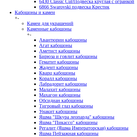
6430 Classic Cut/Подвеска круглая с огранкой
6866 Swarovski подвеска Крестик
Кабошоны и камеи
+
-
Камеи для украшений
Каменные кабошоны
+
-
Авантюрин кабошоны
Агат кабошоны
Аметист кабошоны
Бирюза и говлит кабошоны
Гематит кабошоны
Жадеит кабошоны
Кварц кабошоны
Коралл кабошоны
Лабрадорит кабошоны
Малахит кабошоны
Махагон кабошоны
Обсидиан кабошоны
Тигровый глаз кабошоны
Унакит кабошоны
Яшма "Шкура леопарда" кабошоны
Яшма "Пикассо" кабошоны
Регалит (Яшма Императорская) кабошоны
Яшма Пейзажная кабошоны