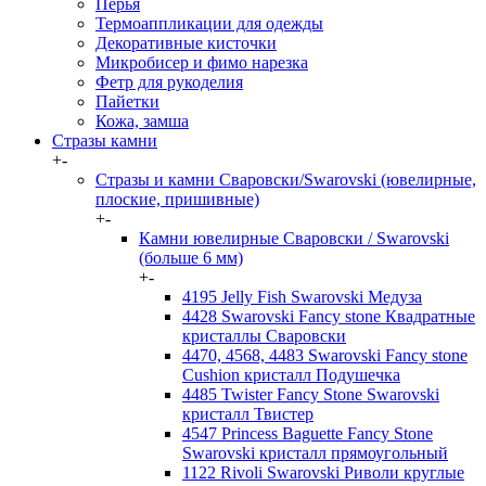
Перья
Термоаппликации для одежды
Декоративные кисточки
Микробисер и фимо нарезка
Фетр для рукоделия
Пайетки
Кожа, замша
Стразы камни
+
-
Стразы и камни Сваровски/Swarovski (ювелирные,
плоские, пришивные)
+
-
Камни ювелирные Сваровски / Swarovski
(больше 6 мм)
+
-
4195 Jelly Fish Swarovski Медуза
4428 Swarovski Fancy stone Квадратные
кристаллы Сваровски
4470, 4568, 4483 Swarovski Fancy stone
Cushion кристалл Подушечка
4485 Twister Fancy Stone Swarovski
кристалл Твистер
4547 Princess Baguette Fancy Stone
Swarovski кристалл прямоугольный
1122 Rivoli Swarovski Риволи круглые