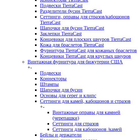
Подвески TierraCast
Разделители бусин TierraCast
Сеттинги, оправы для стразов/кабошонов
TierraCast
Шапочки для бусин TierraCast
Заклепки TierraCast
Концевики для плоских шнуров TierraCast
Кожа для браслетов TierraCast
Фурнитура TierraCast для кожаных браслетов
Концевики TierraCast для круглых шнуров
Винтажная фурнитура для бижутерии США
+
-
Подвески
Коннекторы
Штампы
Шапочки для бусин
Основы для серег и клипс
Сеттинги для камей, кабошонов и стразов
+
-
Винтажные оправы для камней
(черепашки)
Сеттинги для стразов
Сеттинги для кабошонов /камей
Бейлы и держатели