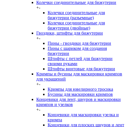
Колечки соединительные для бижутерии
+
-
Колечки соединительные для
бижутерии (разъемные)
Колечки соединительные для
бижутерии (двойные)
Гвоздики, штифты для бижутерии
+
-
Пины - гвоздики для бижутерии
Пины с шариком для создания
бижутерии
Штифты с петлей для бижутерии
своими руками
Штифты винтовые для бижутерии
Кримпы и бусины для маскировки кримпов
для украшений
+
-
Кримпы для ювелирного тросика
Бусины для маскировки кримпов
Концевики для лент, шнуров и маскировки
кримпов и узелков
+
-
Концевики для маскировки узелка и
кримпа
Концевики для плоских шнуров и лент