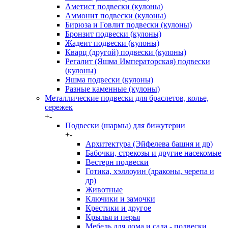
Аметист подвески (кулоны)
Аммонит подвески (кулоны)
Бирюза и Говлит подвески (кулоны)
Бронзит подвески (кулоны)
Жадеит подвески (кулоны)
Кварц (другой) подвески (кулоны)
Регалит (Яшма Императорская) подвески
(кулоны)
Яшма подвески (кулоны)
Разные каменные (кулоны)
Металлические подвески для браслетов, колье,
сережек
+
-
Подвески (шармы) для бижутерии
+
-
Архитектура (Эйфелева башня и др)
Бабочки, стрекозы и другие насекомые
Вестерн подвески
Готика, хэллоуин (драконы, черепа и
др)
Животные
Ключики и замочки
Крестики и другое
Крылья и перья
Мебель для дома и сада - подвески