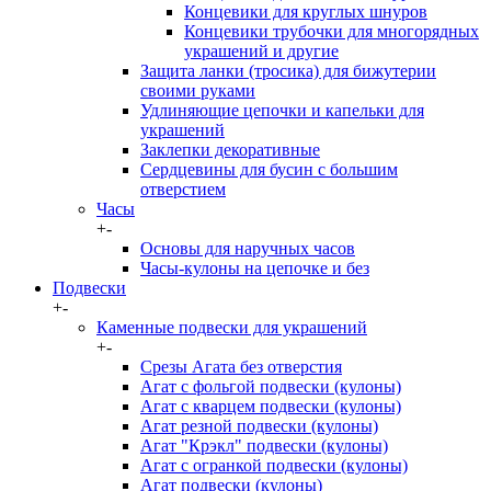
Концевики для круглых шнуров
Концевики трубочки для многорядных
украшений и другие
Защита ланки (тросика) для бижутерии
своими руками
Удлиняющие цепочки и капельки для
украшений
Заклепки декоративные
Сердцевины для бусин с большим
отверстием
Часы
+
-
Основы для наручных часов
Часы-кулоны на цепочке и без
Подвески
+
-
Каменные подвески для украшений
+
-
Срезы Агата без отверстия
Агат с фольгой подвески (кулоны)
Агат с кварцем подвески (кулоны)
Агат резной подвески (кулоны)
Агат "Крэкл" подвески (кулоны)
Агат с огранкой подвески (кулоны)
Агат подвески (кулоны)