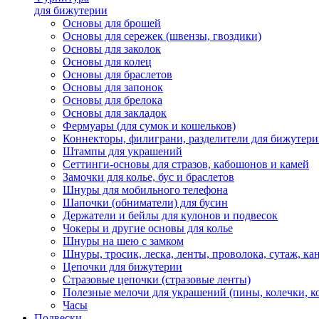
для бижутерии
Основы для брошей
Основы для сережек (швензы, гвоздики)
Основы для заколок
Основы для колец
Основы для браслетов
Основы для запонок
Основы для брелока
Основы для закладок
Фермуары (для сумок и кошельков)
Коннекторы, филиграни, разделители для бижутер
Штампы для украшений
Сеттинги-основы для стразов, кабошонов и камей
Замочки для колье, бус и браслетов
Шнуры для мобильного телефона
Шапочки (обниматели) для бусин
Держатели и бейлы для кулонов и подвесок
Чокеры и другие основы для колье
Шнуры на шею с замком
Шнуры, тросик, леска, ленты, проволока, сутаж, ка
Цепочки для бижутерии
Стразовые цепочки (стразовые ленты)
Полезные мелочи для украшений (пины, колечки, к
Часы
Подвески