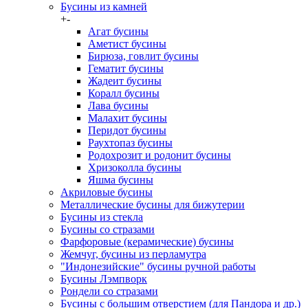
Бусины из камней
+
-
Агат бусины
Аметист бусины
Бирюза, говлит бусины
Гематит бусины
Жадеит бусины
Коралл бусины
Лава бусины
Малахит бусины
Перидот бусины
Раухтопаз бусины
Родохрозит и родонит бусины
Хризоколла бусины
Яшма бусины
Акриловые бусины
Металлические бусины для бижутерии
Бусины из стекла
Бусины со стразами
Фарфоровые (керамические) бусины
Жемчуг, бусины из перламутра
"Индонезийские" бусины ручной работы
Бусины Лэмпворк
Рондели со стразами
Бусины с большим отверстием (для Пандора и др.)