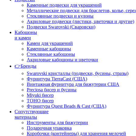
Каменные подвески для украшений
Металлические подвески для браслетов, колье, сере
Стеклянные подвески и кулоны
Акриловые подвески (листики, цветочки и другие)
Подвески Swarovski (Сваровски)
Кабошоны
и камеи
Камеи для украшений
Каменные кабошоны
Стеклянные кабошоны
Акриловые кабошоны и цветочки
👉Бренды
Swarovski кристаллы (подвески, бусины, стразы)
Фурнитура TierraCast (США)
Винтажная фурнитура для бижутерии США
Preciosa бисер и бусины
Miyuki бисер
TOHO бисер
Фурнитура Quest Beads & Cast (США)
Сопутствующие
материалы
Инструменты для бижутерии
Подарочная упаковка
Коробочки (контейнеры) для хранения мелочей