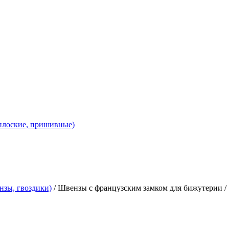
 плоские, пришивные)
нзы, гвоздики)
/
Швензы с французским замком для бижутерии
/