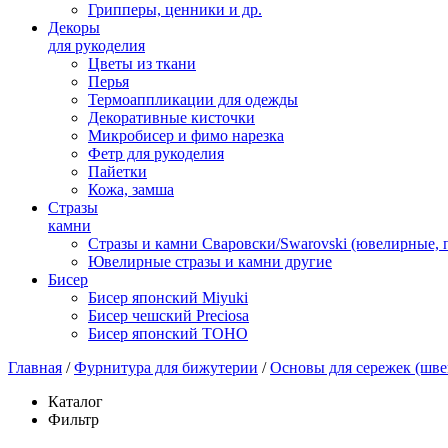
Грипперы, ценники и др.
Декоры
для рукоделия
Цветы из ткани
Перья
Термоаппликации для одежды
Декоративные кисточки
Микробисер и фимо нарезка
Фетр для рукоделия
Пайетки
Кожа, замша
Стразы
камни
Стразы и камни Сваровски/Swarovski (ювелирные,
Ювелирные стразы и камни другие
Бисер
Бисер японский Miyuki
Бисер чешский Preciosa
Бисер японский TOHO
Главная
/
Фурнитура для бижутерии
/
Основы для сережек (шве
Каталог
Фильтр