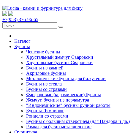
+7(953) 376-96-65
Каталог
Бусины
Чешские бусины
Хрустальный жемчуг Сваровски
Хрустальные бусины Сваровски
Бусины из камней
Акриловые бусины
Металлические бусины для бижутерии
Бусины из стекла
Бусины со стразами
Фарфоровые (керамические) бусины
Жемчуг, бусины из перламутра
"Индонезийские" бусины ручной работы
Бусины Лэмпворк
Рондели со стразами
Бусины с большим отверстием (для Пандора и др.)
Рамки для бусин металлические
Фурнитура