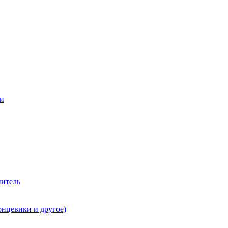
ии
нитель
онцевики и другое)