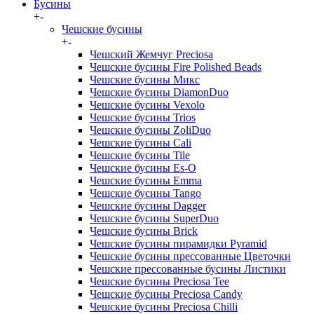
Бусины
+
-
Чешские бусины
+
-
Чешский Жемчуг Preciosa
Чешские бусины Fire Polished Beads
Чешские бусины Микс
Чешские бусины DiamonDuo
Чешские бусины Vexolo
Чешские бусины Trios
Чешские бусины ZoliDuo
Чешские бусины Cali
Чешские бусины Tile
Чешские бусины Es-O
Чешские бусины Emma
Чешские бусины Tango
Чешские бусины Dagger
Чешские бусины SuperDuo
Чешские бусины Brick
Чешские бусины пирамидки Pyramid
Чешские бусины прессованные Цветочки
Чешские прессованные бусины Листики
Чешские бусины Preciosa Tee
Чешские бусины Preciosa Candy
Чешские бусины Preciosa Chilli