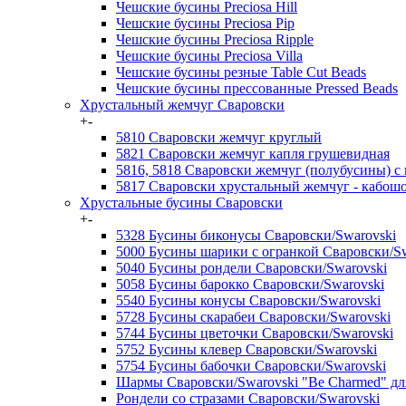
Чешские бусины Preciosa Hill
Чешские бусины Preciosa Pip
Чешские бусины Preciosa Ripple
Чешские бусины Preciosa Villa
Чешские бусины резные Table Cut Beads
Чешские бусины прессованные Pressed Beads
Хрустальный жемчуг Сваровски
+
-
5810 Сваровски жемчуг круглый
5821 Сваровски жемчуг капля грушевидная
5816, 5818 Сваровски жемчуг (полубусины) с
5817 Сваровски хрустальный жемчуг - кабош
Хрустальные бусины Сваровски
+
-
5328 Бусины биконусы Сваровски/Swarovski
5000 Бусины шарики с огранкой Сваровски/Sw
5040 Бусины рондели Сваровски/Swarovski
5058 Бусины барокко Сваровски/Swarovski
5540 Бусины конусы Сваровски/Swarovski
5728 Бусины скарабеи Сваровски/Swarovski
5744 Бусины цветочки Сваровски/Swarovski
5752 Бусины клевер Сваровски/Swarovski
5754 Бусины бабочки Сваровски/Swarovski
Шармы Сваровски/Swarovski "Be Charmed" д
Рондели со стразами Сваровски/Swarovski