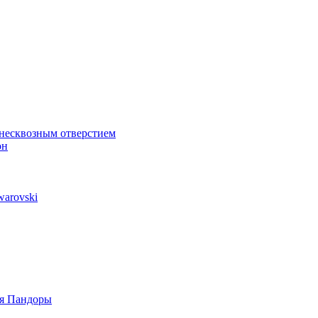
 несквозным отверстием
он
arovski
ля Пандоры