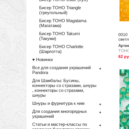
Бисер TOHO Triangle
(треугольный)
Бисер TOHO Magatama
(Магатама)
Бисер TOHO Takumi
0010 
(Такуми)
светл
Артик
Бисер TOHO Charlotte
TOH
(Шарлотта)
62 р
♥ Новинки
Артик
Все для создания украшений
+
Pandora
Для Шамбалы: Бусины,
коннекторы со стразами, шнуры
, коннекторы со стразами,
шнуры
Шнуры и фурнитура к ним
+
Для создания многорядных
+
украшений
Статьи и мастер-классы по
+