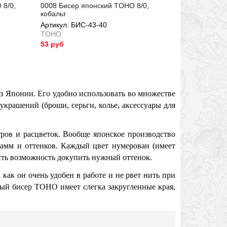
 8/0,
0008 Бисер японский TOHO 8/0,
кобальт
Артикул: БИС-43-40
TOHO
53 руб
Артикул: БИС-43-40
з Японии. Его удобно использовать во множестве
украшений (броши, серьги, колье, аксессуары для
ров и расцветок. Вообще японское производство
гамм и оттенков. Каждый цвет нумерован (имеет
есть возможность докупить нужный оттенок.
ак он очень удобен в работе и не рвет нить при
лый бисер
TOHO
имеет слегка закругленные края,