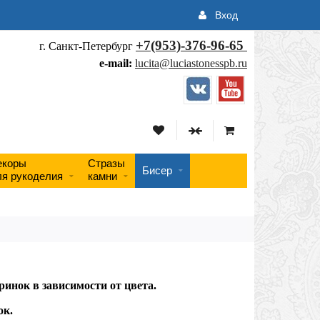
Вход
+7(953)-376-96-65
г. Санкт-Петербург
e-mail:
lucita@luciastonesspb.ru
екоры
Стразы
Бисер
ля рукоделия
камни
ринок в зависимости от цвета.
ок.