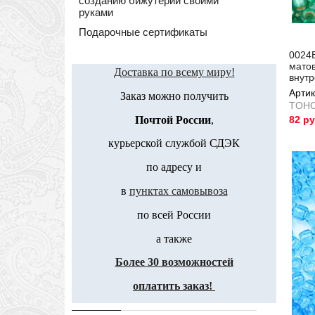
созданию бижутерии своими
руками
Подарочные сертификаты
0024
мато
Доставка по всему миру!
внут
Артик
Заказ можно получить
TOH
Почтой России
,
82 р
Артик
курьерской службой СДЭК
по адресу и
в
пунктах самовывоза
по всей России
а также
Более 30 возможностей
оплатить заказ!