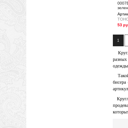
0007
зелен
Артик
TOH
53 р
Артик
1
Кругл
разных 
одежды 
Такой 
бисера
артикул
Кругл
продев
которых