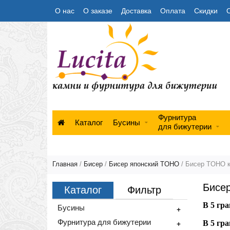
О нас
О заказе
Доставка
Оплата
Скидки
Фурнитура
Каталог
Бусины
для бижутерии
Главная
/
Бисер
/
Бисер японский TOHO
/
Бисер TOHO 
Бисе
Каталог
Фильтр
В 5 гр
Бусины
+
Фурнитура для бижутерии
+
В 5 гр