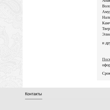
Абак
Воло
Аму
Наль
Камч
Твер
Элис
и др
Посм
офор
Срок
Контакты