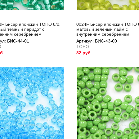
BF Бисер японский TOHO 8/0,
0024F Бисер японский TOHO 8
вый темный перидот с
матовый зеленый лайм с
ренним серебрением
внутренним серебрением
ул: БИС-44-01
Артикул: БИС-43-60
O
TOHO
уб
82 руб
ул: БИС-44-01
Артикул: БИС-43-60