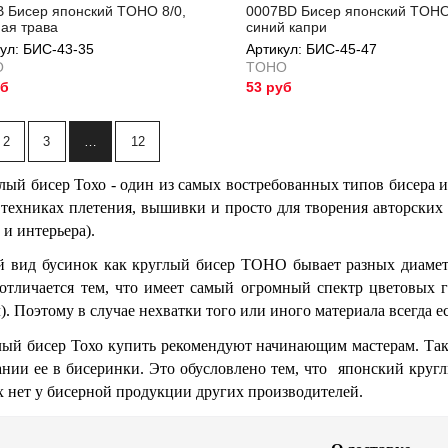
B Бисер японский TOHO 8/0,
0007BD Бисер японский TOHO
ая трава
синий капри
ул: БИС-43-35
Артикул: БИС-45-47
O
TOHO
уб
53 руб
ул: БИС-43-35
Артикул: БИС-45-47
2
3
…
12
ый бисер
Тохо
- один из самых востребованных типов бисера и
техниках плетения, вышивки и просто для творения авторских 
и интерьера).
вид бусинок как круглый бисер
TOHO
бывает разных диамет
 отличается тем, что имеет самый огромный спектр цветовых 
). Поэтому в случае нехватки того или иного материала всегда 
ый бисер
Тохо
купить рекомендуют начинающим мастерам. Так к
ании ее в бисеринки. Это обусловлено тем, что японский круг
 нет у бисерной продукции других производителей.