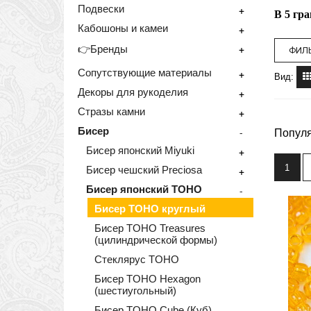
Подвески
+
В 5 гр
Кабошоны и камеи
+
+
👉Бренды
ФИЛЬ
Сопутствующие материалы
+
Вид:
Декоры для рукоделия
+
Стразы камни
+
Бисер
-
Популя
Бисер японский Miyuki
+
1
Бисер чешский Preciosa
+
Бисер японский TOHO
-
Бисер TOHO круглый
Бисер TOHO Treasures
(цилиндрической формы)
Стеклярус TOHO
Бисер TOHO Hexagon
(шестиугольный)
Бисер TOHO Cube (Куб)