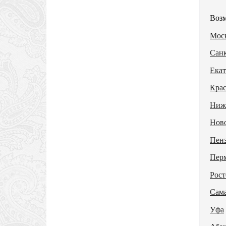
Возм
Моск
Санк
Екат
Кра
Ниж
Нов
Пен
Пер
Рост
Сам
Уфа