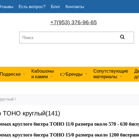
Отзывы
Есть вопрос?
Блог
Контакты
+7(953) 376-96-65
Кабошоны
Сопутствующие
Д
Подвески
👉Бренды
и камеи
материалы
д
круглый
/
р TOHO круглый(141)
аммах круглого бисера TOHO 11/0 размера около 570 - 630 бисе
аммах круглого бисера TOHO 15/0 размера около 1200 бисерин