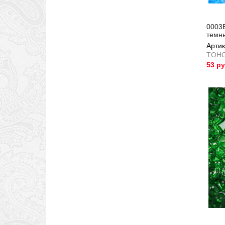
0003
темн
Артик
TOH
53 р
Артик