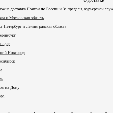
О доставке
ожна доставка Почтой по России и За пределы, курьерской служ
ва и Московская область
т-Петербург и Ленинградская область
еринбург
снодар
ний Новгород
осибирск
за
мь
ов-на-Дону
ара