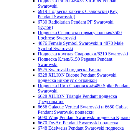
Подвеска Риволи/6428 XILION Pendant
Swarovski
6919 Подвеска ключик Сваровски (Key
Pendant Swarovski)
6730 Radiolarian Pendant PF Swarovski
(Кулон)
Подвеска Сваровски прямоугольная/3500
Lochrose Swarovski
4876 Female Symbol Swarovski и 4878 Male
Symbol Swarovski
Подвеска круглая Сваровски/6210 Swarovski
Подвеска Клык/6150 Pegasus Pendant
Swarovski
6525 Swarovski подвеска Волна
6328 XILION Bicone Pendant Swarovski
подвеска Биконус c огранкой
Подвеска Шип Сваровски/6480 Spike Pendant
Swarovski
6628 XILION Triangle Pendant подвеска
Треугольник
6656 Galactic Vertical Swarovski и 6650 Cubist
Pendant Swarovski подвески
6690 Wing Pendant Swarovski подвеска Крыло
6670 De-Art Pendant Swarovski подвеска
6748 Edelweiss Pendant Swarovski подвеска