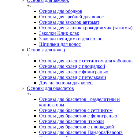
Основы для заколок
+
-
Основы для ободков
Основы для гребней для волос
Основы для заколок-автомат
Основы для заколок крокодильчик (зажимы)
Заколки Клик-клак
Заколки невидимки для волос
Шпильки для волос
Основы для колец
+
-
Основы для колец с сеттингом для кабошона
Основы для колец с площадкой
Основы для колец с филигранью
Основы для колец с петельками
Другие основы для колец
Основы для браслетов
+
-
Основы для браслетов - разделители и
коннекторы
Основы для браслетов с сеттингом
Основы для браслетов с филигранью
Основы для браслетов из кожи
Основы для браслетов с площадкой
Основы для браслетов Пандора/Pandora