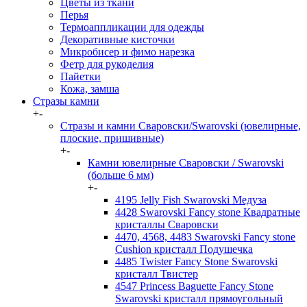
Цветы из ткани
Перья
Термоаппликации для одежды
Декоративные кисточки
Микробисер и фимо нарезка
Фетр для рукоделия
Пайетки
Кожа, замша
Стразы камни
+
-
Стразы и камни Сваровски/Swarovski (ювелирные,
плоские, пришивные)
+
-
Камни ювелирные Сваровски / Swarovski
(больше 6 мм)
+
-
4195 Jelly Fish Swarovski Медуза
4428 Swarovski Fancy stone Квадратные
кристаллы Сваровски
4470, 4568, 4483 Swarovski Fancy stone
Cushion кристалл Подушечка
4485 Twister Fancy Stone Swarovski
кристалл Твистер
4547 Princess Baguette Fancy Stone
Swarovski кристалл прямоугольный