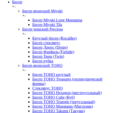
Бисер
+
-
Бисер японский Miyuki
+
-
Бисер Miyuki Long Magatama
Бисер Miyuki Tila
Бисер чешский Preciosa
+
-
Круглый бисер (Rocailles)
Бисер стеклярус
Бисер Дропс (Drops)
Бисер Фарфаль (Farfalle)
Бисер Твин (Twin)
Бисер рубка
Бисер японский TOHO
+
-
Бисер TOHO круглый
Бисер TOHO Treasures (цилиндрической
формы)
Стеклярус TOHO
Бисер TOHO Hexagon (шестиугольный)
Бисер TOHO Cube (Куб)
Бисер TOHO Triangle (треугольный)
Бисер TOHO Magatama (Магатама)
Бисер TOHO Takumi (Такуми)