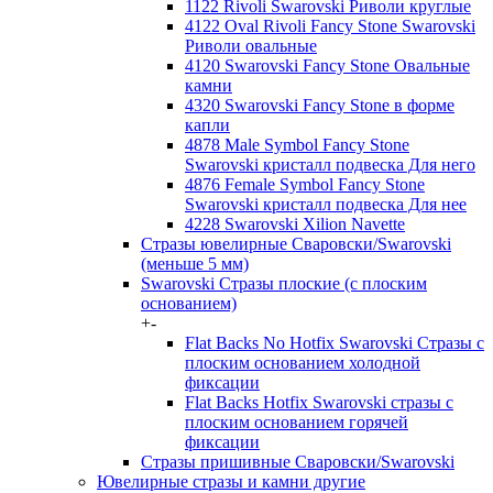
1122 Rivoli Swarovski Риволи круглые
4122 Oval Rivoli Fancy Stone Swarovski
Риволи овальные
4120 Swarovski Fancy Stone Овальные
камни
4320 Swarovski Fancy Stone в форме
капли
4878 Male Symbol Fancy Stone
Swarovski кристалл подвеска Для него
4876 Female Symbol Fancy Stone
Swarovski кристалл подвеска Для нее
4228 Swarovski Xilion Navette
Стразы ювелирные Сваровски/Swarovski
(меньше 5 мм)
Swarovski Стразы плоские (с плоским
основанием)
+
-
Flat Backs No Hotfix Swarovski Стразы с
плоским основанием холодной
фиксации
Flat Backs Hotfix Swarovski стразы с
плоским основанием горячей
фиксации
Стразы пришивные Сваровски/Swarovski
Ювелирные стразы и камни другие