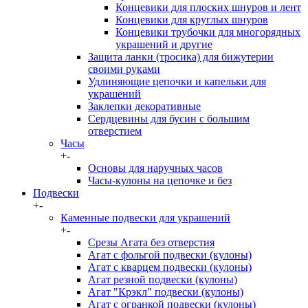
Концевики для плоских шнуров и лент
Концевики для круглых шнуров
Концевики трубочки для многорядных
украшений и другие
Защита ланки (тросика) для бижутерии
своими руками
Удлиняющие цепочки и капельки для
украшений
Заклепки декоративные
Сердцевины для бусин с большим
отверстием
Часы
+
-
Основы для наручных часов
Часы-кулоны на цепочке и без
Подвески
+
-
Каменные подвески для украшений
+
-
Срезы Агата без отверстия
Агат с фольгой подвески (кулоны)
Агат с кварцем подвески (кулоны)
Агат резной подвески (кулоны)
Агат "Крэкл" подвески (кулоны)
Агат с огранкой подвески (кулоны)