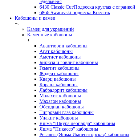
Эдельвейс
6430 Classic Cut/Подвеска круглая с огранкой
6866 Swarovski подвеска Крестик
Кабошоны и камеи
+
-
Камеи для украшений
Каменные кабошоны
+
-
Авантюрин кабошоны
Агат кабошоны
Аметист кабошоны
Бирюза и говлит кабошоны
Гематит кабошоны
Жадеит кабошоны
Кварц кабошоны
Коралл кабошоны
Лабрадорит кабошоны
Малахит кабошоны
Махагон кабошоны
Обсидиан кабошоны
Тигровый глаз кабошоны
Унакит кабошоны
Яшма "Шкура леопарда" кабошоны
Яшма "Пикассо" кабошоны
Регалит (Яшма Императорская) кабошоны