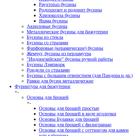
Раухтопаз бусины
Родохрозит и родонит бусины
Хризоколла бусины
Яшма бусины
Акриловые бусины
Металлические бусины для бижутерии
Бусины из стекла
Бусины со стразами
Фарфоровые (керамические) бусины
Жемчуг, бусины из перламутра
"Индонезийские" бусины ручной работы
Бусины Лэмпворк
Рондели со стразами
Бусины с большим отверстием (для Пандора и др.)
Рамки для бусин металлические
Фурнитура для бижутерии
+
-
Основы для брошей
+
-
Основы для брошей простые
Основы для брошей в виде иголочки
Основы Булавки для брошей
Основы для брошей с филигранью
Основы для брошей с сеттингом для камеи
или кабошона