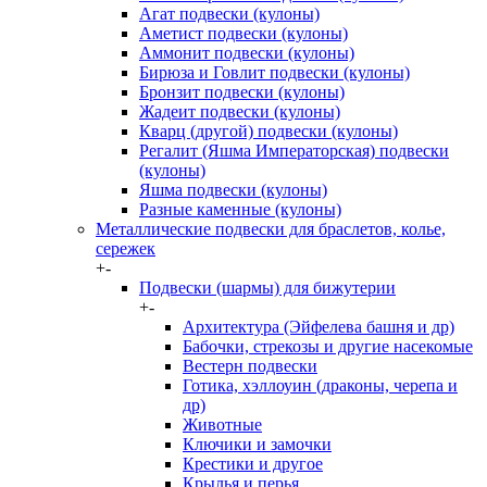
Агат подвески (кулоны)
Аметист подвески (кулоны)
Аммонит подвески (кулоны)
Бирюза и Говлит подвески (кулоны)
Бронзит подвески (кулоны)
Жадеит подвески (кулоны)
Кварц (другой) подвески (кулоны)
Регалит (Яшма Императорская) подвески
(кулоны)
Яшма подвески (кулоны)
Разные каменные (кулоны)
Металлические подвески для браслетов, колье,
сережек
+
-
Подвески (шармы) для бижутерии
+
-
Архитектура (Эйфелева башня и др)
Бабочки, стрекозы и другие насекомые
Вестерн подвески
Готика, хэллоуин (драконы, черепа и
др)
Животные
Ключики и замочки
Крестики и другое
Крылья и перья