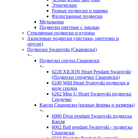
Этнические
Разные подвески и шармы
Филигранные подвески
Медальоны
Подвески цветные с эмалью
Стеклянные подвески и кулоны
Акриловые подвески (листики, цветочки и
другие)
Подвески Swarovski (Сваровски)
+
-
Подвески сердца Сваровски
+
-
6228 XILION Heart Pendant Swarovski
(Подвески сердечки Сваровски)
6240 Wild Heart Svarovski подвески в
виде сердца
6262 Miss U Heart Swarovski подвеска
Сердечко
Капли Сваровски (разные формы и размеры)
+
-
6000 Drop pendant Swarovski подвеска
Капля
6002 Ball pendant Swarovski - подвеска
Сваровски