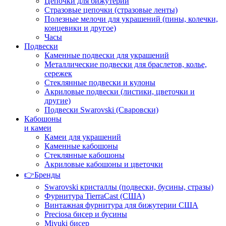
Цепочки для бижутерии
Стразовые цепочки (стразовые ленты)
Полезные мелочи для украшений (пины, колечки,
концевики и другое)
Часы
Подвески
Каменные подвески для украшений
Металлические подвески для браслетов, колье,
сережек
Стеклянные подвески и кулоны
Акриловые подвески (листики, цветочки и
другие)
Подвески Swarovski (Сваровски)
Кабошоны
и камеи
Камеи для украшений
Каменные кабошоны
Стеклянные кабошоны
Акриловые кабошоны и цветочки
👉Бренды
Swarovski кристаллы (подвески, бусины, стразы)
Фурнитура TierraCast (США)
Винтажная фурнитура для бижутерии США
Preciosa бисер и бусины
Miyuki бисер