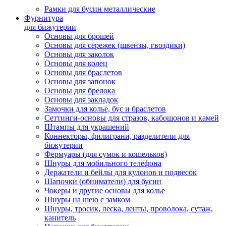
Рамки для бусин металлические
Фурнитура
для бижутерии
Основы для брошей
Основы для сережек (швензы, гвоздики)
Основы для заколок
Основы для колец
Основы для браслетов
Основы для запонок
Основы для брелока
Основы для закладок
Замочки для колье, бус и браслетов
Сеттинги-основы для стразов, кабошонов и камей
Штампы для украшений
Коннекторы, филиграни, разделители для
бижутерии
Фермуары (для сумок и кошельков)
Шнуры для мобильного телефона
Держатели и бейлы для кулонов и подвесок
Шапочки (обниматели) для бусин
Чокеры и другие основы для колье
Шнуры на шею с замком
Шнуры, тросик, леска, ленты, проволока, сутаж,
канитель