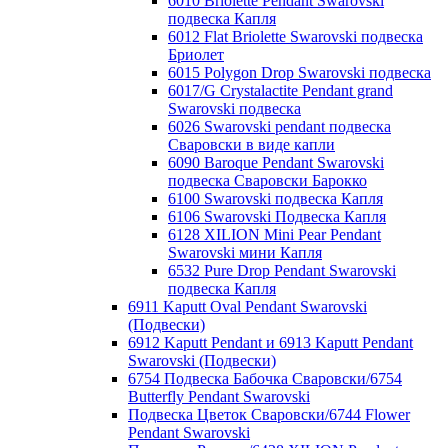
6010 Briolette Pendant Swarovski
подвеска Капля
6012 Flat Briolette Swarovski подвеска
Бриолет
6015 Polygon Drop Swarovski подвеска
6017/G Crystalactite Pendant grand
Swarovski подвеска
6026 Swarovski pendant подвеска
Сваровски в виде капли
6090 Baroque Pendant Swarovski
подвеска Сваровски Барокко
6100 Swarovski подвеска Капля
6106 Swarovski Подвеска Капля
6128 XILION Mini Pear Pendant
Swarovski мини Капля
6532 Pure Drop Pendant Swarovski
подвеска Капля
6911 Kaputt Oval Pendant Swarovski
(Подвески)
6912 Kaputt Pendant и 6913 Kaputt Pendant
Swarovski (Подвески)
6754 Подвеска Бабочка Сваровски/6754
Butterfly Pendant Swarovski
Подвеска Цветок Сваровски/6744 Flower
Pendant Swarovski