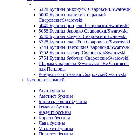
+
-
5328 Бусины биконусы Сваровски/Swarovski
5000 Бусины шарики с огранкой
Сваровски/Swarovski
5040 Бусины рондели Сваровски/Swarovski
5058 Бусины барокко Сваровски/Swarovski
5540 Бусины конусы Сваровски/Swarovski
5728 Бусины скарабеи Сваровски/Swarovski
5744 Бусины цветочки Сваровски/Swarovski
5752 Бусины клевер Сваровски/Swarovski
5754 Бусины бабочки Сваровски/Swarovski
Шармы Сваровски/Swarovski "Be Charmed"
для Пандоры
Рондели со стразами Сваровски/Swarovski
Бусины из камней
+
-
Агат бусины
Аметист бусины
Бирюза, говлит бусины
Гематит бусины
Жадеит бусины
Коралл бусины
Лава бусины
Малахит бусины
Перидот бусины