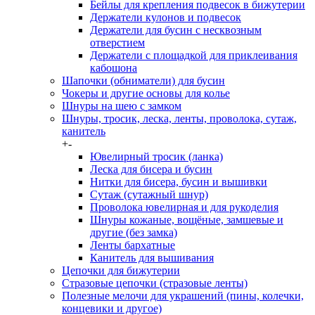
Бейлы для крепления подвесок в бижутерии
Держатели кулонов и подвесок
Держатели для бусин с несквозным
отверстием
Держатели с площадкой для приклеивания
кабошона
Шапочки (обниматели) для бусин
Чокеры и другие основы для колье
Шнуры на шею с замком
Шнуры, тросик, леска, ленты, проволока, сутаж,
канитель
+
-
Ювелирный тросик (ланка)
Леска для бисера и бусин
Нитки для бисера, бусин и вышивки
Сутаж (сутажный шнур)
Проволока ювелирная и для рукоделия
Шнуры кожаные, вощёные, замшевые и
другие (без замка)
Ленты бархатные
Канитель для вышивания
Цепочки для бижутерии
Стразовые цепочки (стразовые ленты)
Полезные мелочи для украшений (пины, колечки,
концевики и другое)