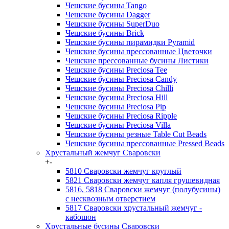
Чешские бусины Tango
Чешские бусины Dagger
Чешские бусины SuperDuo
Чешские бусины Brick
Чешские бусины пирамидки Pyramid
Чешские бусины прессованные Цветочки
Чешские прессованные бусины Листики
Чешские бусины Preciosa Tee
Чешские бусины Preciosa Candy
Чешские бусины Preciosa Chilli
Чешские бусины Preciosa Hill
Чешские бусины Preciosa Pip
Чешские бусины Preciosa Ripple
Чешские бусины Preciosa Villa
Чешские бусины резные Table Cut Beads
Чешские бусины прессованные Pressed Beads
Хрустальный жемчуг Сваровски
+
-
5810 Сваровски жемчуг круглый
5821 Сваровски жемчуг капля грушевидная
5816, 5818 Сваровски жемчуг (полубусины)
с несквозным отверстием
5817 Сваровски хрустальный жемчуг -
кабошон
Хрустальные бусины Сваровски