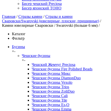
Бисер чешский Preciosa
Бисер японский TOHO
Главная
/
Стразы камни
/
Стразы и камни
Сваровски/Swarovski (ювелирные, плоские, пришивные)
/
Камни ювелирные Сваровски / Swarovski (больше 6 мм)
/
Каталог
Фильтр
Бусины
+
-
Чешские бусины
+
-
Чешский Жемчуг Preciosa
Чешские бусины Fire Polished Beads
Чешские бусины Микс
Чешские бусины DiamonDuo
Чешские бусины Vexolo
Чешские бусины Trios
Чешские бусины ZoliDuo
Чешские бусины Cali
Чешские бусины Tile
Чешские бусины Es-O
Чешские бусины Emma