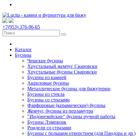
+7(953) 376-96-65
Каталог
Бусины
Чешские бусины
Хрустальный жемчуг Сваровски
Хрустальные бусины Сваровски
Бусины из камней
Акриловые бусины
Металлические бусины для бижутерии
Бусины из стекла
Бусины со стразами
Фарфоровые (керамические) бусины
Жемчуг, бусины из перламутра
"Индонезийские" бусины ручной работы
Бусины Лэмпворк
Рондели со стразами
Бусины с большим отверстием (для Пандора и др.)