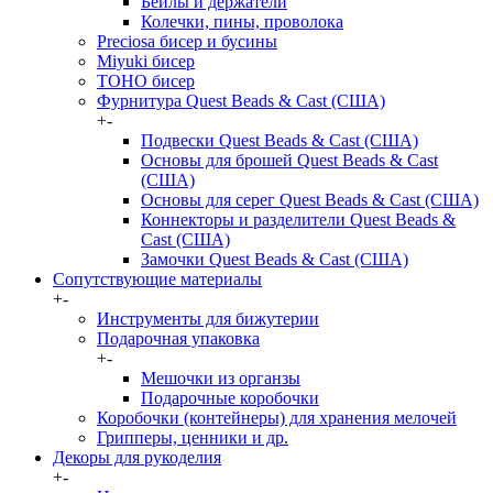
Бейлы и держатели
Колечки, пины, проволока
Preciosa бисер и бусины
Miyuki бисер
TOHO бисер
Фурнитура Quest Beads & Cast (США)
+
-
Подвески Quest Beads & Cast (США)
Основы для брошей Quest Beads & Cast
(США)
Основы для серег Quest Beads & Cast (США)
Коннекторы и разделители Quest Beads &
Cast (США)
Замочки Quest Beads & Cast (США)
Сопутствующие материалы
+
-
Инструменты для бижутерии
Подарочная упаковка
+
-
Мешочки из органзы
Подарочные коробочки
Коробочки (контейнеры) для хранения мелочей
Грипперы, ценники и др.
Декоры для рукоделия
+
-