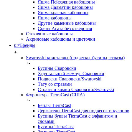
Яшма Пейзажная кабошоны
Яшма Далматин кабошоны
Яшма красная кабошоны
Яшма кабошоны
Другие каменные кабошоны
Срезы Агата без отверстия
Стеклянные кабошоны
Акриловые кабошоны и цветочки
👉Бренды
+
-
Swarovski кристаллы (подвески, бусины, стразы)
+
-
Бусины Сваровски
Хрустальный жемчуг Сваровски
Подвески Сваровски/Swarovski
Тату со стразами
Стразы и камни Сваровски/Swarovski
Фурнитура TierraCast (США)
+
-
Бейлы TierraCast
Держатели TierraCast для подвесок и кулонов
Бусины буквы TierraCast с алфавитом и
словами
Бусины TierraCast
Замочки TierraCast