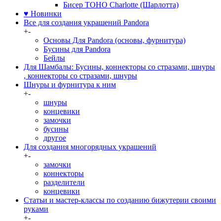
Бисер TOHO Charlotte (Шарлотта)
♥ Новинки
Все для создания украшений Pandora
+
-
Основы Для Pandora (основы, фурнитура)
Бусины для Pandora
Бейлы
Для Шамбалы: Бусины, коннекторы со стразами, шнуры
, коннекторы со стразами, шнуры
Шнуры и фурнитура к ним
+
-
шнуры
концевики
замочки
бусины
другое
Для создания многорядных украшений
+
-
замочки
коннекторы
разделители
концевики
Статьи и мастер-классы по созданию бижутерии своими
руками
+
-