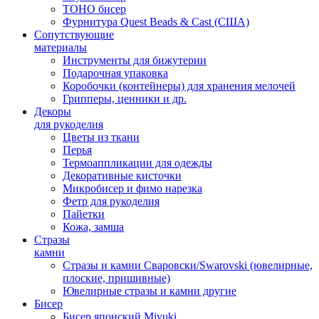
TOHO бисер
Фурнитура Quest Beads & Cast (США)
Сопутствующие
материалы
Инструменты для бижутерии
Подарочная упаковка
Коробочки (контейнеры) для хранения мелочей
Грипперы, ценники и др.
Декоры
для рукоделия
Цветы из ткани
Перья
Термоаппликации для одежды
Декоративные кисточки
Микробисер и фимо нарезка
Фетр для рукоделия
Пайетки
Кожа, замша
Стразы
камни
Стразы и камни Сваровски/Swarovski (ювелирные,
плоские, пришивные)
Ювелирные стразы и камни другие
Бисер
Бисер японский Miyuki