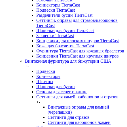
Коннекторы TierraCast
Подвески TierraCast
Разделители бусин TierraCast
Сеттинги, оправы для стразов/кабошонов
TierraCast
Шапочки для бусин TierraCast
Заклепки TierraCast
Концевики для плоских шнуров TierraCast
Кожа для браслетов TierraCast
Фурнитура TierraCast для кожаных браслетов
Концевики TierraCast для круглых шнуров
Винтажная фурнитура для бижутерии США
+
-
Подвески
Коннекторы
Штампы
Шапочки для бусин
Основы для серег и клипс
Сеттинги для камей, кабошонов и стразов
+
-
Винтажные оправы для камней
(черепашки)
Сеттинги для стразов
Сеттинги для кабошонов /камей