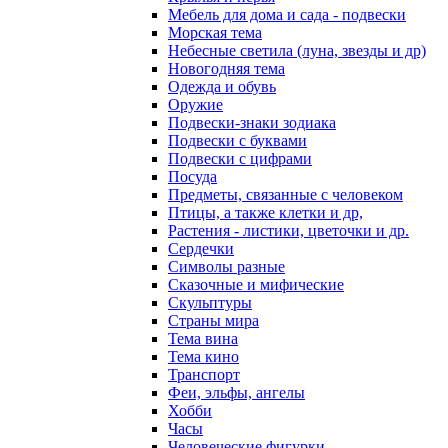
Мебель для дома и сада - подвески
Морская тема
Небесные светила (луна, звезды и др)
Новогодняя тема
Одежда и обувь
Оружие
Подвески-знаки зодиака
Подвески с буквами
Подвески с цифрами
Посуда
Предметы, связанные с человеком
Птицы, а также клетки и др,
Растения - листики, цветочки и др.
Сердечки
Символы разные
Сказочные и мифические
Скульптуры
Страны мира
Тема вина
Тема кино
Транспорт
Феи, эльфы, ангелы
Хобби
Часы
Человеческие фигурки