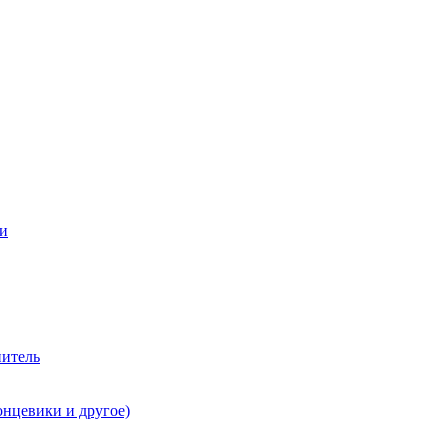
ии
нитель
онцевики и другое)