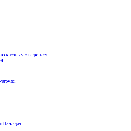
 несквозным отверстием
он
arovski
ля Пандоры