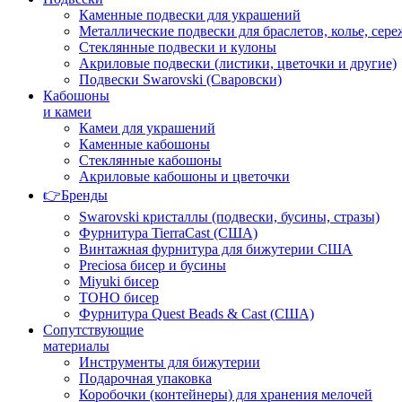
Каменные подвески для украшений
Металлические подвески для браслетов, колье, сере
Стеклянные подвески и кулоны
Акриловые подвески (листики, цветочки и другие)
Подвески Swarovski (Сваровски)
Кабошоны
и камеи
Камеи для украшений
Каменные кабошоны
Стеклянные кабошоны
Акриловые кабошоны и цветочки
👉Бренды
Swarovski кристаллы (подвески, бусины, стразы)
Фурнитура TierraCast (США)
Винтажная фурнитура для бижутерии США
Preciosa бисер и бусины
Miyuki бисер
TOHO бисер
Фурнитура Quest Beads & Cast (США)
Сопутствующие
материалы
Инструменты для бижутерии
Подарочная упаковка
Коробочки (контейнеры) для хранения мелочей