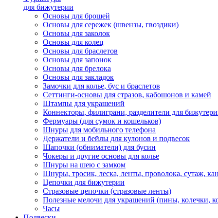
для бижутерии
Основы для брошей
Основы для сережек (швензы, гвоздики)
Основы для заколок
Основы для колец
Основы для браслетов
Основы для запонок
Основы для брелока
Основы для закладок
Замочки для колье, бус и браслетов
Сеттинги-основы для стразов, кабошонов и камей
Штампы для украшений
Коннекторы, филиграни, разделители для бижутер
Фермуары (для сумок и кошельков)
Шнуры для мобильного телефона
Держатели и бейлы для кулонов и подвесок
Шапочки (обниматели) для бусин
Чокеры и другие основы для колье
Шнуры на шею с замком
Шнуры, тросик, леска, ленты, проволока, сутаж, ка
Цепочки для бижутерии
Стразовые цепочки (стразовые ленты)
Полезные мелочи для украшений (пины, колечки, к
Часы
Подвески