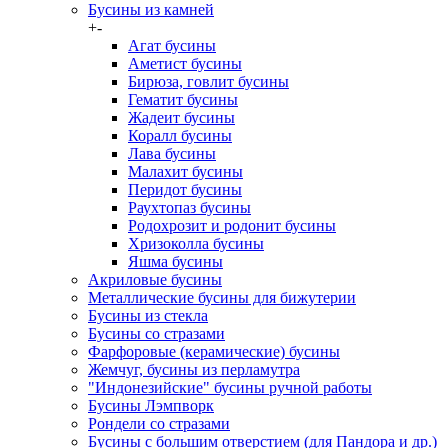
Бусины из камней
+
-
Агат бусины
Аметист бусины
Бирюза, говлит бусины
Гематит бусины
Жадеит бусины
Коралл бусины
Лава бусины
Малахит бусины
Перидот бусины
Раухтопаз бусины
Родохрозит и родонит бусины
Хризоколла бусины
Яшма бусины
Акриловые бусины
Металлические бусины для бижутерии
Бусины из стекла
Бусины со стразами
Фарфоровые (керамические) бусины
Жемчуг, бусины из перламутра
"Индонезийские" бусины ручной работы
Бусины Лэмпворк
Рондели со стразами
Бусины с большим отверстием (для Пандора и др.)