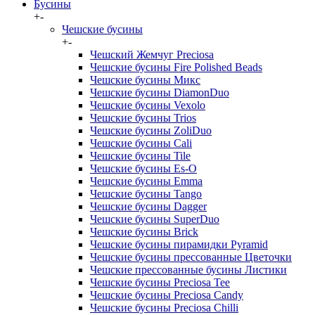
Бусины
+
-
Чешские бусины
+
-
Чешский Жемчуг Preciosa
Чешские бусины Fire Polished Beads
Чешские бусины Микс
Чешские бусины DiamonDuo
Чешские бусины Vexolo
Чешские бусины Trios
Чешские бусины ZoliDuo
Чешские бусины Cali
Чешские бусины Tile
Чешские бусины Es-O
Чешские бусины Emma
Чешские бусины Tango
Чешские бусины Dagger
Чешские бусины SuperDuo
Чешские бусины Brick
Чешские бусины пирамидки Pyramid
Чешские бусины прессованные Цветочки
Чешские прессованные бусины Листики
Чешские бусины Preciosa Tee
Чешские бусины Preciosa Candy
Чешские бусины Preciosa Chilli