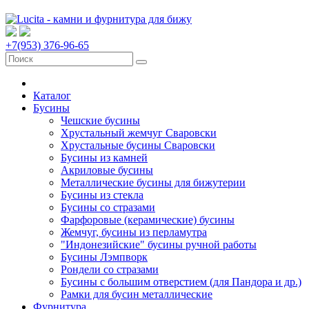
+7(953) 376-96-65
Каталог
Бусины
Чешские бусины
Хрустальный жемчуг Сваровски
Хрустальные бусины Сваровски
Бусины из камней
Акриловые бусины
Металлические бусины для бижутерии
Бусины из стекла
Бусины со стразами
Фарфоровые (керамические) бусины
Жемчуг, бусины из перламутра
"Индонезийские" бусины ручной работы
Бусины Лэмпворк
Рондели со стразами
Бусины с большим отверстием (для Пандора и др.)
Рамки для бусин металлические
Фурнитура