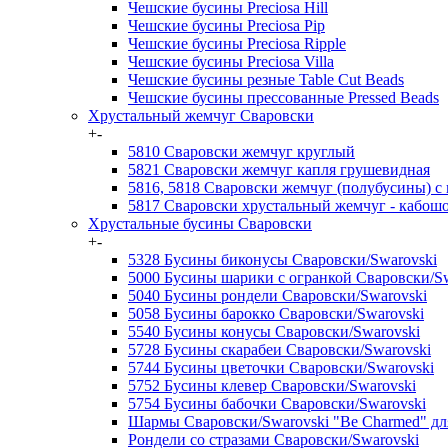
Чешские бусины Preciosa Hill
Чешские бусины Preciosa Pip
Чешские бусины Preciosa Ripple
Чешские бусины Preciosa Villa
Чешские бусины резные Table Cut Beads
Чешские бусины прессованные Pressed Beads
Хрустальный жемчуг Сваровски
+
-
5810 Сваровски жемчуг круглый
5821 Сваровски жемчуг капля грушевидная
5816, 5818 Сваровски жемчуг (полубусины) с
5817 Сваровски хрустальный жемчуг - кабош
Хрустальные бусины Сваровски
+
-
5328 Бусины биконусы Сваровски/Swarovski
5000 Бусины шарики с огранкой Сваровски/Sw
5040 Бусины рондели Сваровски/Swarovski
5058 Бусины барокко Сваровски/Swarovski
5540 Бусины конусы Сваровски/Swarovski
5728 Бусины скарабеи Сваровски/Swarovski
5744 Бусины цветочки Сваровски/Swarovski
5752 Бусины клевер Сваровски/Swarovski
5754 Бусины бабочки Сваровски/Swarovski
Шармы Сваровски/Swarovski "Be Charmed" д
Рондели со стразами Сваровски/Swarovski