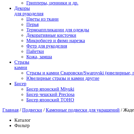
Грипперы, ценники и др.
Декоры
для рукоделия
Цветы из ткани
Перья
Термоаппликации для одежды
Декоративные кисточки
Микробисер и фимо нарезка
Фетр для рукоделия
Пайетки
Кожа, замша
Стразы
камни
Стразы и камни Сваровски/Swarovski (ювелирные,
Ювелирные стразы и камни другие
Бисер
Бисер японский Miyuki
Бисер чешский Preciosa
Бисер японский TOHO
Главная
/
Подвески
/
Каменные подвески для украшений
/
Жаде
Каталог
Фильтр