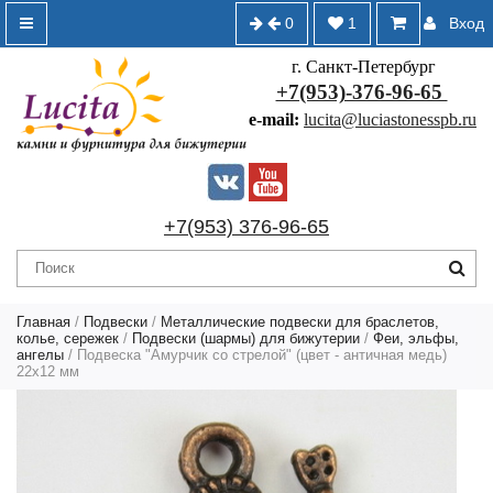
0
1
Вход
г. Санкт-Петербург
+7(953)-376-96-65
e-mail:
lucita@luciastonesspb.ru
+7(953) 376-96-65
Главная
/
Подвески
/
Металлические подвески для браслетов,
колье, сережек
/
Подвески (шармы) для бижутерии
/
Феи, эльфы,
ангелы
/ Подвеска "Амурчик со стрелой" (цвет - античная медь)
22х12 мм