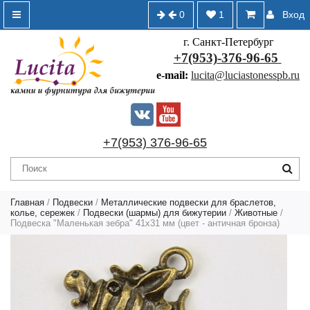
0
1
Вход
г. Санкт-Петербург
+7(953)-376-96-65
e-mail:
lucita@luciastonesspb.ru
+7(953) 376-96-65
Главная
/
Подвески
/
Металлические подвески для браслетов,
колье, сережек
/
Подвески (шармы) для бижутерии
/
Животные
/
Подвеска "Маленькая зебра" 41х31 мм (цвет - античная бронза)