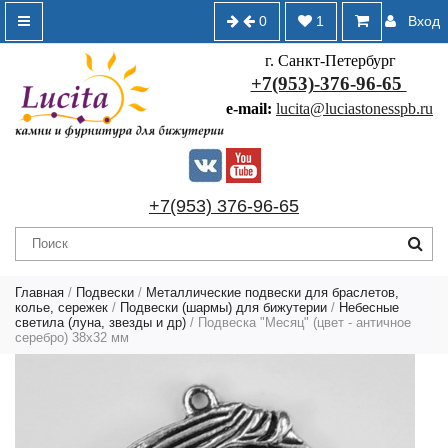
0
1
Вход
г. Санкт-Петербург
+7(953)-376-96-65
e-mail:
lucita@luciastonesspb.ru
+7(953) 376-96-65
Главная
/
Подвески
/
Металлические подвески для браслетов,
колье, сережек
/
Подвески (шармы) для бижутерии
/
Небесные
светила (луна, звезды и др)
/ Подвеска "Месяц" (цвет - античное
серебро) 38х32 мм