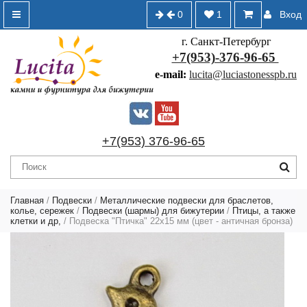
0
1
Вход
г. Санкт-Петербург
+7(953)-376-96-65
e-mail:
lucita@luciastonesspb.ru
+7(953) 376-96-65
Главная
/
Подвески
/
Металлические подвески для браслетов,
колье, сережек
/
Подвески (шармы) для бижутерии
/
Птицы, а также
клетки и др,
/ Подвеска "Птичка" 22х15 мм (цвет - античная бронза)