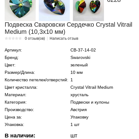
Подвеска Сваровски Сердечко Crystal Vitrail
Medium (10,3х10 мм)
0 отзыв(ов)
Написать отзыв
Артикул:
СВ-37-14-02
Бренд:
Swarovski
Цвет:
зеленый
Размер/Длина:
10 мм
Количество петелек/отверстий:
1
Цвет кристалла:
Crystal Vitrail Medium
Материал:
хрусталь
Категория:
Подвески и кулоны
Производство:
Австрия
Цена за:
Упаковку
Упаковка:
1 шт
В наличии:
шт