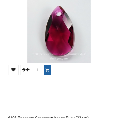
6106 Подвеска Сваровски Капля Ruby (22 мм)