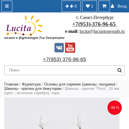
0
1
Вход
г. Санкт-Петербург
+7(953)-376-96-65
e-mail:
lucita@luciastonesspb.ru
+7(953) 376-96-65
Главная
/
Фурнитура
/
Основы для сережек (швензы, гвоздики)
/
Швензы - крючки для бижутерии
/ Швензы - крючки "Роза", 24 мм
(цвет - античное серебро), пара
-99 %