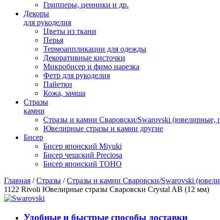
Грипперы, ценники и др.
Декоры
для рукоделия
Цветы из ткани
Перья
Термоаппликации для одежды
Декоративные кисточки
Микробисер и фимо нарезка
Фетр для рукоделия
Пайетки
Кожа, замша
Стразы
камни
Стразы и камни Сваровски/Swarovski (ювелирные,
Ювелирные стразы и камни другие
Бисер
Бисер японский Miyuki
Бисер чешский Preciosa
Бисер японский TOHO
Главная
/
Стразы
/
Стразы и камни Сваровски/Swarovski (ювел
1122 Rivoli Ювелирные стразы Сваровски Crystal AB (12 мм)
Удобные и быстрые способы доставки