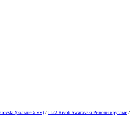
rovski (больше 6 мм)
/
1122 Rivoli Swarovski Риволи круглые
/