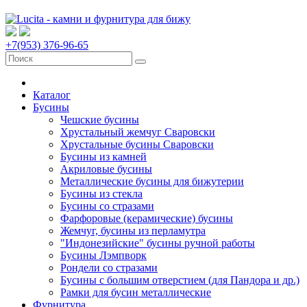
+7(953) 376-96-65
Каталог
Бусины
Чешские бусины
Хрустальный жемчуг Сваровски
Хрустальные бусины Сваровски
Бусины из камней
Акриловые бусины
Металлические бусины для бижутерии
Бусины из стекла
Бусины со стразами
Фарфоровые (керамические) бусины
Жемчуг, бусины из перламутра
"Индонезийские" бусины ручной работы
Бусины Лэмпворк
Рондели со стразами
Бусины с большим отверстием (для Пандора и др.)
Рамки для бусин металлические
Фурнитура