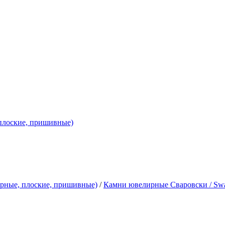
 плоские, пришивные)
ирные, плоские, пришивные)
/
Камни ювелирные Сваровски / Swa