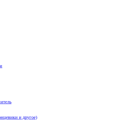
ии
нитель
онцевики и другое)