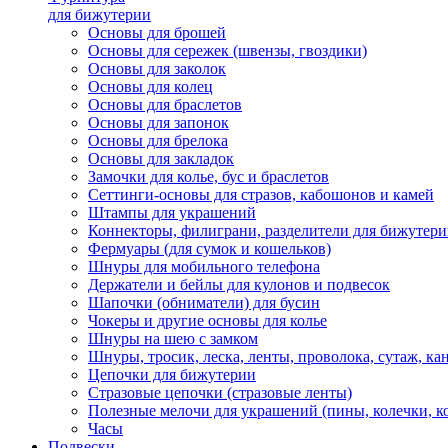
для бижутерии
Основы для брошей
Основы для сережек (швензы, гвоздики)
Основы для заколок
Основы для колец
Основы для браслетов
Основы для запонок
Основы для брелока
Основы для закладок
Замочки для колье, бус и браслетов
Сеттинги-основы для стразов, кабошонов и камей
Штампы для украшений
Коннекторы, филиграни, разделители для бижутер
Фермуары (для сумок и кошельков)
Шнуры для мобильного телефона
Держатели и бейлы для кулонов и подвесок
Шапочки (обниматели) для бусин
Чокеры и другие основы для колье
Шнуры на шею с замком
Шнуры, тросик, леска, ленты, проволока, сутаж, ка
Цепочки для бижутерии
Стразовые цепочки (стразовые ленты)
Полезные мелочи для украшений (пины, колечки, к
Часы
Подвески