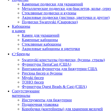
Каменные подвески для украшений
Металлические подвески для браслетов, колье, сере
Стеклянные подвески и кулоны
Акриловые подвески (листики, цветочки и другие)
Подвески Swarovski (Сваровски)
Кабошоны
и камеи
Камеи для украшений
Каменные кабошоны
Стеклянные кабошоны
Акриловые кабошоны и цветочки
👉Бренды
Swarovski кристаллы (подвески, бусины, стразы)
Фурнитура TierraCast (США)
Винтажная фурнитура для бижутерии США
Preciosa бисер и бусины
Miyuki бисер
TOHO бисер
Фурнитура Quest Beads & Cast (США)
Сопутствующие
материалы
Инструменты для бижутерии
Подарочная упаковка
Коробочки (контейнеры) для хранения мелочей