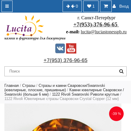
0
1
Вход
г. Санкт-Петербург
+7(953)-376-96-65
e-mail:
lucita@luciastonesspb.ru
+7(953) 376-96-65
Главная
/
Стразы
/
Стразы и камни Сваровски/Swarovski
(ювелирные, плоские, пришивные)
/
Камни ювелирные Сваровски /
Swarovski (больше 6 мм)
/
1122 Rivoli Swarovski Риволи круглые
/
1122 Rivoli Ювелирные стразы Сваровски Crystal Copper (12 мм)
-39 %