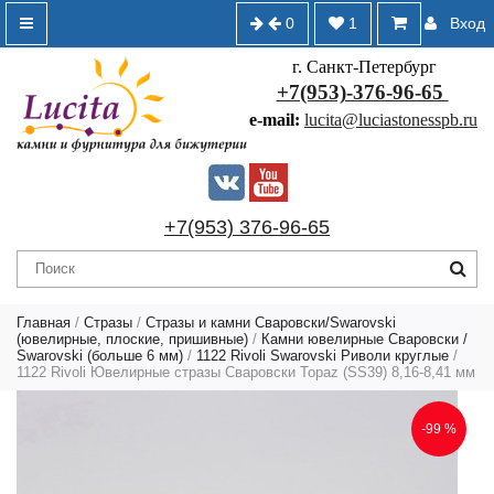
0
1
Вход
г. Санкт-Петербург
+7(953)-376-96-65
e-mail:
lucita@luciastonesspb.ru
+7(953) 376-96-65
Главная
/
Стразы
/
Стразы и камни Сваровски/Swarovski
(ювелирные, плоские, пришивные)
/
Камни ювелирные Сваровски /
Swarovski (больше 6 мм)
/
1122 Rivoli Swarovski Риволи круглые
/
1122 Rivoli Ювелирные стразы Сваровски Topaz (SS39) 8,16-8,41 мм
-99 %