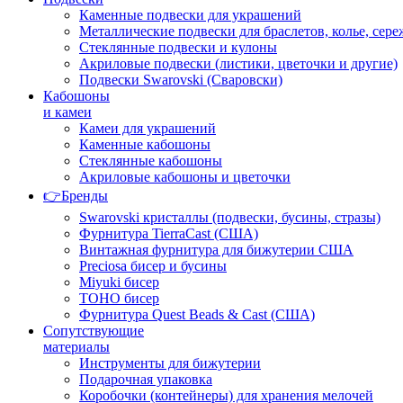
Каменные подвески для украшений
Металлические подвески для браслетов, колье, сере
Стеклянные подвески и кулоны
Акриловые подвески (листики, цветочки и другие)
Подвески Swarovski (Сваровски)
Кабошоны
и камеи
Камеи для украшений
Каменные кабошоны
Стеклянные кабошоны
Акриловые кабошоны и цветочки
👉Бренды
Swarovski кристаллы (подвески, бусины, стразы)
Фурнитура TierraCast (США)
Винтажная фурнитура для бижутерии США
Preciosa бисер и бусины
Miyuki бисер
TOHO бисер
Фурнитура Quest Beads & Cast (США)
Сопутствующие
материалы
Инструменты для бижутерии
Подарочная упаковка
Коробочки (контейнеры) для хранения мелочей