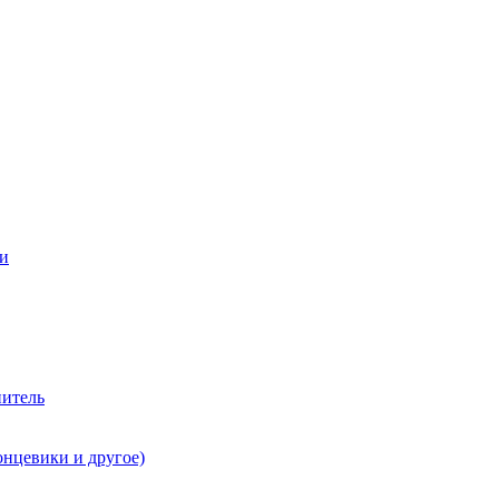
ии
нитель
онцевики и другое)