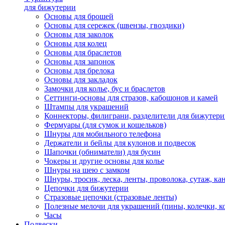
для бижутерии
Основы для брошей
Основы для сережек (швензы, гвоздики)
Основы для заколок
Основы для колец
Основы для браслетов
Основы для запонок
Основы для брелока
Основы для закладок
Замочки для колье, бус и браслетов
Сеттинги-основы для стразов, кабошонов и камей
Штампы для украшений
Коннекторы, филиграни, разделители для бижутер
Фермуары (для сумок и кошельков)
Шнуры для мобильного телефона
Держатели и бейлы для кулонов и подвесок
Шапочки (обниматели) для бусин
Чокеры и другие основы для колье
Шнуры на шею с замком
Шнуры, тросик, леска, ленты, проволока, сутаж, ка
Цепочки для бижутерии
Стразовые цепочки (стразовые ленты)
Полезные мелочи для украшений (пины, колечки, к
Часы
Подвески