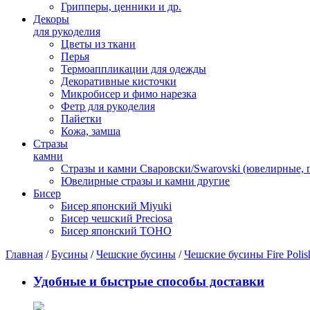
Грипперы, ценники и др.
Декоры
для рукоделия
Цветы из ткани
Перья
Термоаппликации для одежды
Декоративные кисточки
Микробисер и фимо нарезка
Фетр для рукоделия
Пайетки
Кожа, замша
Стразы
камни
Стразы и камни Сваровски/Swarovski (ювелирные,
Ювелирные стразы и камни другие
Бисер
Бисер японский Miyuki
Бисер чешский Preciosa
Бисер японский TOHO
Главная
/
Бусины
/
Чешские бусины
/
Чешские бусины Fire Polis
Удобные и быстрые способы доставки