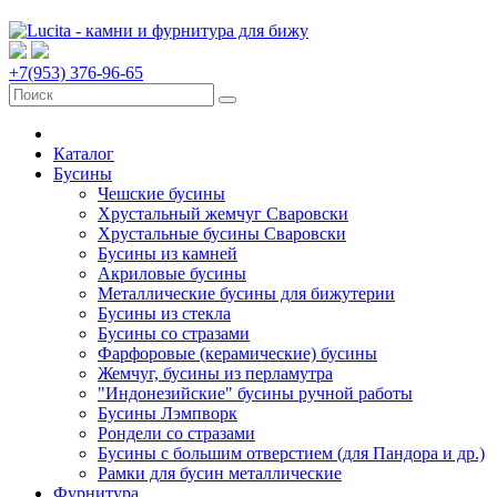
+7(953) 376-96-65
Каталог
Бусины
Чешские бусины
Хрустальный жемчуг Сваровски
Хрустальные бусины Сваровски
Бусины из камней
Акриловые бусины
Металлические бусины для бижутерии
Бусины из стекла
Бусины со стразами
Фарфоровые (керамические) бусины
Жемчуг, бусины из перламутра
"Индонезийские" бусины ручной работы
Бусины Лэмпворк
Рондели со стразами
Бусины с большим отверстием (для Пандора и др.)
Рамки для бусин металлические
Фурнитура