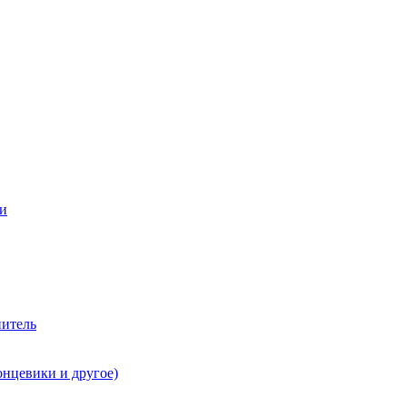
ии
нитель
онцевики и другое)