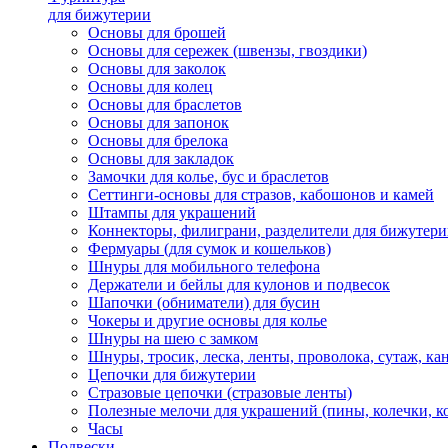
для бижутерии
Основы для брошей
Основы для сережек (швензы, гвоздики)
Основы для заколок
Основы для колец
Основы для браслетов
Основы для запонок
Основы для брелока
Основы для закладок
Замочки для колье, бус и браслетов
Сеттинги-основы для стразов, кабошонов и камей
Штампы для украшений
Коннекторы, филиграни, разделители для бижутер
Фермуары (для сумок и кошельков)
Шнуры для мобильного телефона
Держатели и бейлы для кулонов и подвесок
Шапочки (обниматели) для бусин
Чокеры и другие основы для колье
Шнуры на шею с замком
Шнуры, тросик, леска, ленты, проволока, сутаж, ка
Цепочки для бижутерии
Стразовые цепочки (стразовые ленты)
Полезные мелочи для украшений (пины, колечки, к
Часы
Подвески