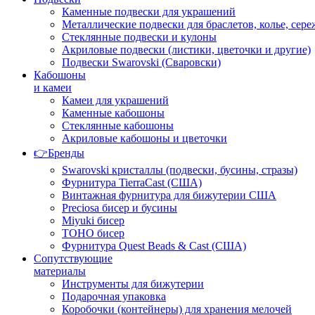
Каменные подвески для украшений
Металлические подвески для браслетов, колье, сере
Стеклянные подвески и кулоны
Акриловые подвески (листики, цветочки и другие)
Подвески Swarovski (Сваровски)
Кабошоны
и камеи
Камеи для украшений
Каменные кабошоны
Стеклянные кабошоны
Акриловые кабошоны и цветочки
👉Бренды
Swarovski кристаллы (подвески, бусины, стразы)
Фурнитура TierraCast (США)
Винтажная фурнитура для бижутерии США
Preciosa бисер и бусины
Miyuki бисер
TOHO бисер
Фурнитура Quest Beads & Cast (США)
Сопутствующие
материалы
Инструменты для бижутерии
Подарочная упаковка
Коробочки (контейнеры) для хранения мелочей