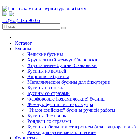
+7(953) 376-96-65
Каталог
Бусины
Чешские бусины
Хрустальный жемчуг Сваровски
Хрустальные бусины Сваровски
Бусины из камней
Акриловые бусины
Металлические бусины для бижутерии
Бусины из стекла
Бусины со стразами
Фарфоровые (керамические) бусины
Жемчуг, бусины из перламутра
"Индонезийские" бусины ручной работы
Бусины Лэмпворк
Рондели со стразами
Бусины с большим отверстием (для Пандора и др.)
Рамки для бусин металлические
Фурнитура