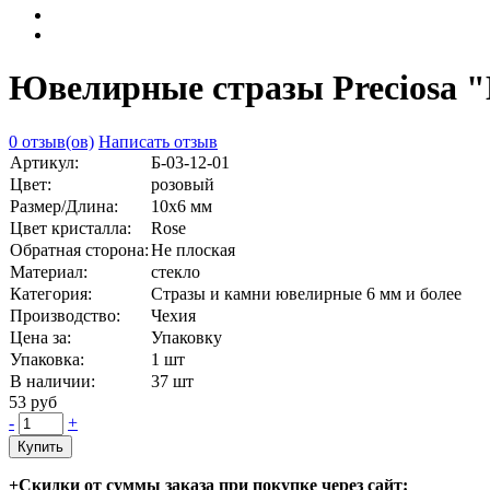
Ювелирные стразы Preciosa "
0 отзыв(ов)
Написать отзыв
Артикул:
Б-03-12-01
Цвет:
розовый
Размер/Длина:
10х6 мм
Цвет кристалла:
Rose
Обратная сторона:
Не плоская
Материал:
стекло
Категория:
Стразы и камни ювелирные 6 мм и более
Производство:
Чехия
Цена за:
Упаковку
Упаковка:
1 шт
В наличии:
37
шт
53 руб
-
+
Купить
+Скидки от суммы заказа при покупке через сайт: