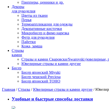
Грипперы, ценники и др.
Декоры
для рукоделия
Цветы из ткани
Перья
Термоаппликации для одежды
Декоративные кисточки
Микробисер и фимо нарезка
Фетр для рукоделия
Пайетки
Кожа, замша
Стразы
камни
Стразы и камни Сваровски/Swarovski (ювелирные,
Ювелирные стразы и камни другие
Бисер
Бисер японский Miyuki
Бисер чешский Preciosa
Бисер японский TOHO
Главная
/
Стразы
/
Ювелирные стразы и камни другие
/ Ювелирн
Удобные и быстрые способы доставки