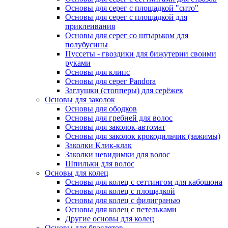
Основы для серег с площадкой "сито"
Основы для серег с площадкой для
приклеивания
Основы для серег со штырьком для
полубусины
Пуссеты - гвоздики для бижутерии своими
руками
Основы для клипс
Основы для серег Pandora
Заглушки (стопперы) для серёжек
Основы для заколок
Основы для ободков
Основы для гребней для волос
Основы для заколок-автомат
Основы для заколок крокодильчик (зажимы)
Заколки Клик-клак
Заколки невидимки для волос
Шпильки для волос
Основы для колец
Основы для колец с сеттингом для кабошона
Основы для колец с площадкой
Основы для колец с филигранью
Основы для колец с петельками
Другие основы для колец
Основы для браслетов