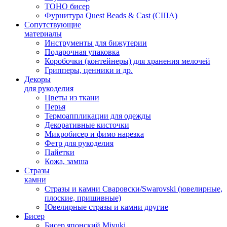
TOHO бисер
Фурнитура Quest Beads & Cast (США)
Сопутствующие
материалы
Инструменты для бижутерии
Подарочная упаковка
Коробочки (контейнеры) для хранения мелочей
Грипперы, ценники и др.
Декоры
для рукоделия
Цветы из ткани
Перья
Термоаппликации для одежды
Декоративные кисточки
Микробисер и фимо нарезка
Фетр для рукоделия
Пайетки
Кожа, замша
Стразы
камни
Стразы и камни Сваровски/Swarovski (ювелирные,
плоские, пришивные)
Ювелирные стразы и камни другие
Бисер
Бисер японский Miyuki