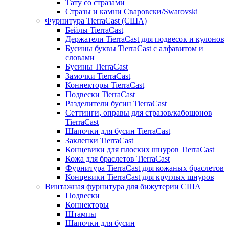
Тату со стразами
Стразы и камни Сваровски/Swarovski
Фурнитура TierraCast (США)
Бейлы TierraCast
Держатели TierraCast для подвесок и кулонов
Бусины буквы TierraCast с алфавитом и
словами
Бусины TierraCast
Замочки TierraCast
Коннекторы TierraCast
Подвески TierraCast
Разделители бусин TierraCast
Сеттинги, оправы для стразов/кабошонов
TierraCast
Шапочки для бусин TierraCast
Заклепки TierraCast
Концевики для плоских шнуров TierraCast
Кожа для браслетов TierraCast
Фурнитура TierraCast для кожаных браслетов
Концевики TierraCast для круглых шнуров
Винтажная фурнитура для бижутерии США
Подвески
Коннекторы
Штампы
Шапочки для бусин