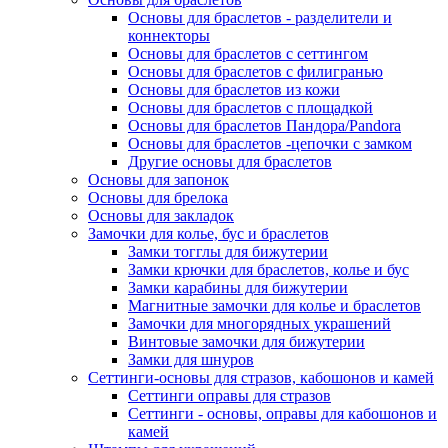
Основы для браслетов - разделители и
коннекторы
Основы для браслетов с сеттингом
Основы для браслетов с филигранью
Основы для браслетов из кожи
Основы для браслетов с площадкой
Основы для браслетов Пандора/Pandora
Основы для браслетов -цепочки с замком
Другие основы для браслетов
Основы для запонок
Основы для брелока
Основы для закладок
Замочки для колье, бус и браслетов
Замки тогглы для бижутерии
Замки крючки для браслетов, колье и бус
Замки карабины для бижутерии
Магнитные замочки для колье и браслетов
Замочки для многорядных украшений
Винтовые замочки для бижутерии
Замки для шнуров
Сеттинги-основы для стразов, кабошонов и камей
Сеттинги оправы для стразов
Сеттинги - основы, оправы для кабошонов и
камей