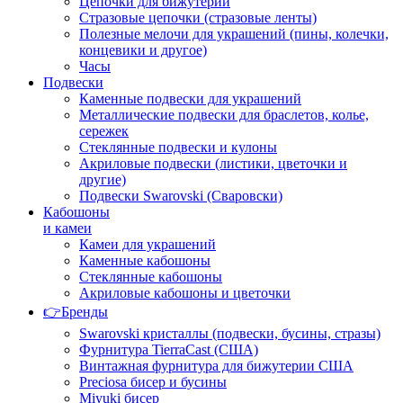
Цепочки для бижутерии
Стразовые цепочки (стразовые ленты)
Полезные мелочи для украшений (пины, колечки,
концевики и другое)
Часы
Подвески
Каменные подвески для украшений
Металлические подвески для браслетов, колье,
сережек
Стеклянные подвески и кулоны
Акриловые подвески (листики, цветочки и
другие)
Подвески Swarovski (Сваровски)
Кабошоны
и камеи
Камеи для украшений
Каменные кабошоны
Стеклянные кабошоны
Акриловые кабошоны и цветочки
👉Бренды
Swarovski кристаллы (подвески, бусины, стразы)
Фурнитура TierraCast (США)
Винтажная фурнитура для бижутерии США
Preciosa бисер и бусины
Miyuki бисер