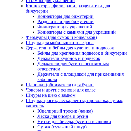
Штампы для украшений
Коннекторы, филиграни, разделители для
бижутерии
Коннекторы для бижутерии
Разделители для бижутерии
Филиграни для украшений
Коннекторы с камнями для украшений
Фермуары (для сумок и кошельков)
Шнуры для мобильного телефона
Держатели и бейлы для кулонов и подвесок
Бейлы для крепления подвесок в бижутерии
Держатели кулонов и подвесок
Держатели для бусин с несквозным
отверстием
Держатели с площадкой для приклеивания
кабошона
Шапочки (обниматели) для бусин
Чокеры и другие основы для колье
Шнуры на шею с замком
Шнуры, тросик, леска, ленты, проволока, сутаж,
канитель
Ювелирный тросик (ланка)
Леска для бисера и бусин
Нитки для бисера, бусин и вышивки
Сутаж (сутажный шнур)