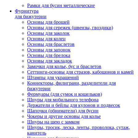
Рамки для бусин металлические
Фурнитура
для бижутерии
Основы для брошей
Основы для сережек (швензы, гвоздики)
Основы для заколок
Основы для колец
Основы для браслетов
Основы для запонок
Основы для брелока
Основы для закладок
Замочки для колье, бус и браслетов
Сеттинги-основы для стразов, кабошонов и камей
Штампы для украшений
Коннекторы, филиграни, разделители для
бижутерии
Фермуары (для сумок и кошельков)
Шнуры для мобильного телефона
Держатели и бейлы для кулонов и подвесок
Шапочки (обниматели) для бусин
Чокеры и другие основы для колье
Шнуры на шею с замком
Шнуры, тросик, леска, ленты, проволока, сутаж,
канитель