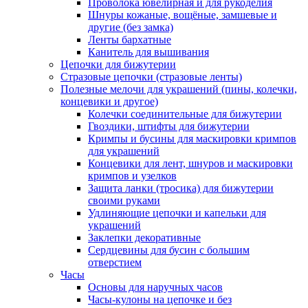
Проволока ювелирная и для рукоделия
Шнуры кожаные, вощёные, замшевые и
другие (без замка)
Ленты бархатные
Канитель для вышивания
Цепочки для бижутерии
Стразовые цепочки (стразовые ленты)
Полезные мелочи для украшений (пины, колечки,
концевики и другое)
Колечки соединительные для бижутерии
Гвоздики, штифты для бижутерии
Кримпы и бусины для маскировки кримпов
для украшений
Концевики для лент, шнуров и маскировки
кримпов и узелков
Защита ланки (тросика) для бижутерии
своими руками
Удлиняющие цепочки и капельки для
украшений
Заклепки декоративные
Сердцевины для бусин с большим
отверстием
Часы
Основы для наручных часов
Часы-кулоны на цепочке и без