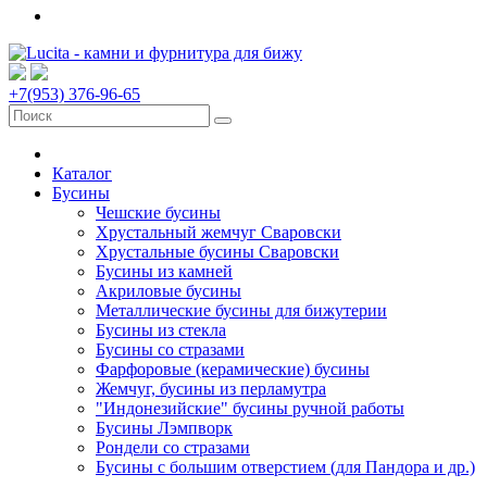
+7(953) 376-96-65
Каталог
Бусины
Чешские бусины
Хрустальный жемчуг Сваровски
Хрустальные бусины Сваровски
Бусины из камней
Акриловые бусины
Металлические бусины для бижутерии
Бусины из стекла
Бусины со стразами
Фарфоровые (керамические) бусины
Жемчуг, бусины из перламутра
"Индонезийские" бусины ручной работы
Бусины Лэмпворк
Рондели со стразами
Бусины с большим отверстием (для Пандора и др.)