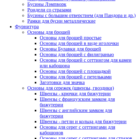
Бусины Лэмпворк
Рондели со стразами
Бусины с большим отверстием (для Пандора и др.)
Рамки для бусин металлические
Фурнитура
Основы для брошей
Основы для брошей простые
Основы для брошей в виде иголочки
Основы Булавки для брошей
Основы для брошей с филигранью
Основы для брошей с сеттингом для камеи
или кабошона
Основы для брошей с площадкой
Основы для брошей с петельками
Заготовки для значка
Основы для сережек (швензы, гвоздики)
Швензы - крючки для бижутерии
Швензы с французским замком для
бижутерии
Швензы с английским замком для
бижутерии
Швензы - петли и кольца для бижутерии
Основы для серег с сеттингами для
кабошонов
Основы для серег с сеттингами для стразов