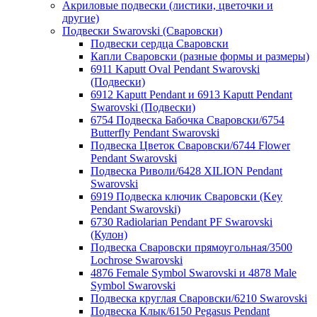
Акриловые подвески (листики, цветочки и
другие)
Подвески Swarovski (Сваровски)
Подвески сердца Сваровски
Капли Сваровски (разные формы и размеры)
6911 Kaputt Oval Pendant Swarovski
(Подвески)
6912 Kaputt Pendant и 6913 Kaputt Pendant
Swarovski (Подвески)
6754 Подвеска Бабочка Сваровски/6754
Butterfly Pendant Swarovski
Подвеска Цветок Сваровски/6744 Flower
Pendant Swarovski
Подвеска Риволи/6428 XILION Pendant
Swarovski
6919 Подвеска ключик Сваровски (Key
Pendant Swarovski)
6730 Radiolarian Pendant PF Swarovski
(Кулон)
Подвеска Сваровски прямоугольная/3500
Lochrose Swarovski
4876 Female Symbol Swarovski и 4878 Male
Symbol Swarovski
Подвеска круглая Сваровски/6210 Swarovski
Подвеска Клык/6150 Pegasus Pendant