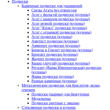
Подвески
Каменные подвески для украшений
Срезы Агата без отверстия
Агат с фольгой подвески (кулоны)
Агат с кварцем подвески (кулоны)
Агат резной подвески (кулоны)
Агат "Крэкл" подвески (кулоны)
Агат с огранкой подвески (кулоны)
Агат подвески (кулоны)
Аметист подвески (кулоны)
Аммонит подвески (кулоны)
Бирюза и Говлит подвески (кулоны)
Бронзит подвески (кулоны)
Жадеит подвески (кулоны)
Кварц (другой) подвески (кулоны)
Регалит (Яшма Императорская) подвески
(кулоны)
Яшма подвески (кулоны)
Разные каменные (кулоны)
Металлические подвески для браслетов, колье,
сережек
Подвески (шармы) для бижутерии
Медальоны
Подвески цветные с эмалью
Стеклянные подвески и кулоны