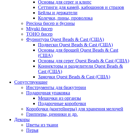
Основы для серег и клипс
Сеттинги для камей, кабошонов и стразов
Бейлы и держатели
Колечки, пины, проволока
Preciosa бисер и бусины
Miyuki бисер
TOHO бисер
Фурнитура Quest Beads & Cast (США)
Подвески Quest Beads & Cast (США)
Основы для брошей Quest Beads & Cast
(США)
Основы для серег Quest Beads & Cast (США)
Коннекторы и разделители Quest Beads &
Cast (США)
Замочки Quest Beads & Cast (США)
Сопутствующие
Инструменты для бижутерии
Подарочная упаковка
Мешочки из органзы
Подарочные коробочки
Коробочки (контейнеры) для хранения мелочей
Грипперы, ценники и др.
Декоры
Цветы из ткани
Перья