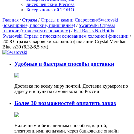
Бисер чешский Preciosa
Бисер японский TOHO
Главная
/
Стразы
/
Стразы и камни Сваровски/Swarovski
(ювелирные, плоские, пришивные)
/
Swarovski Стразы
плоские (с плоским основанием)
/
Flat Backs No Hotfix
Swarovski Стразы с плоским основанием холодной фиксации
/
2058 Стразы Сваровски холодной фиксации Crystal Meridian
Blue ss30 (6,32-6,5 мм)
Удобные и быстрые способы доставки
Доставка по всему миру почтой. Доставка курьером по
адресу и в пункты самовывоза по России
Более 30 возможностей оплатить заказ
Наличным и безналичным способом, картой,
электронными деньгами, через банковские онлайн