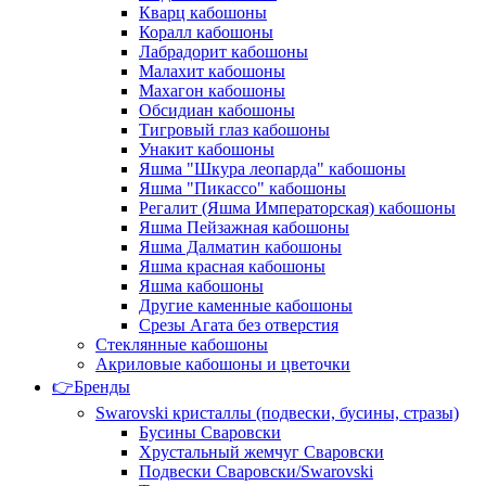
Кварц кабошоны
Коралл кабошоны
Лабрадорит кабошоны
Малахит кабошоны
Махагон кабошоны
Обсидиан кабошоны
Тигровый глаз кабошоны
Унакит кабошоны
Яшма "Шкура леопарда" кабошоны
Яшма "Пикассо" кабошоны
Регалит (Яшма Императорская) кабошоны
Яшма Пейзажная кабошоны
Яшма Далматин кабошоны
Яшма красная кабошоны
Яшма кабошоны
Другие каменные кабошоны
Срезы Агата без отверстия
Стеклянные кабошоны
Акриловые кабошоны и цветочки
👉Бренды
Swarovski кристаллы (подвески, бусины, стразы)
Бусины Сваровски
Хрустальный жемчуг Сваровски
Подвески Сваровски/Swarovski