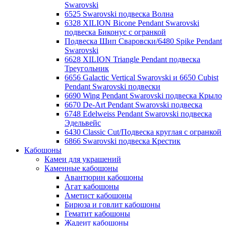
Swarovski
6525 Swarovski подвеска Волна
6328 XILION Bicone Pendant Swarovski
подвеска Биконус c огранкой
Подвеска Шип Сваровски/6480 Spike Pendant
Swarovski
6628 XILION Triangle Pendant подвеска
Треугольник
6656 Galactic Vertical Swarovski и 6650 Cubist
Pendant Swarovski подвески
6690 Wing Pendant Swarovski подвеска Крыло
6670 De-Art Pendant Swarovski подвеска
6748 Edelweiss Pendant Swarovski подвеска
Эдельвейс
6430 Classic Cut/Подвеска круглая с огранкой
6866 Swarovski подвеска Крестик
Кабошоны
Камеи для украшений
Каменные кабошоны
Авантюрин кабошоны
Агат кабошоны
Аметист кабошоны
Бирюза и говлит кабошоны
Гематит кабошоны
Жадеит кабошоны