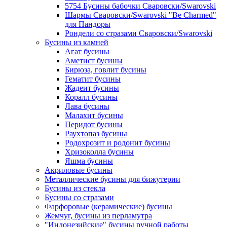
5754 Бусины бабочки Сваровски/Swarovski
Шармы Сваровски/Swarovski "Be Charmed"
для Пандоры
Рондели со стразами Сваровски/Swarovski
Бусины из камней
Агат бусины
Аметист бусины
Бирюза, говлит бусины
Гематит бусины
Жадеит бусины
Коралл бусины
Лава бусины
Малахит бусины
Перидот бусины
Раухтопаз бусины
Родохрозит и родонит бусины
Хризоколла бусины
Яшма бусины
Акриловые бусины
Металлические бусины для бижутерии
Бусины из стекла
Бусины со стразами
Фарфоровые (керамические) бусины
Жемчуг, бусины из перламутра
"Индонезийские" бусины ручной работы