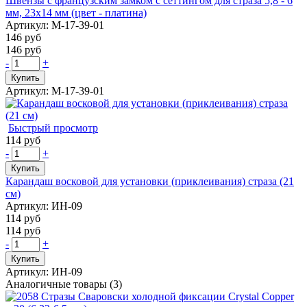
Швензы с французским замком с сеттингом для страза 5,8 - 6
мм, 23х14 мм (цвет - платина)
Артикул: М-17-39-01
146 руб
146 руб
-
+
Купить
Артикул: М-17-39-01
Быстрый просмотр
114 руб
-
+
Купить
Карандаш восковой для установки (приклеивания) страза (21
см)
Артикул: ИН-09
114 руб
114 руб
-
+
Купить
Артикул: ИН-09
Аналогичные товары (3)