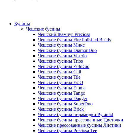
Бусины
Чешские бусины
Чешский Жемчуг Preciosa
Чешские бусины Fire Polished Beads
Чешские бусины Микс
Чешские бусины DiamonDuo
Чешские бусины Vexolo
Чешские бусины Trios
Чешские бусины ZoliDuo
Чешские бусины Cali
Чешские бусины Tile
Чешские бусины Es-O
Чешские бусины Emma
Чешские бусины Tango
Чешские бусины Dagger
Чешские бусины SuperDuo
Чешские бусины Brick
Чешские бусины пирамидки Pyramid
Чешские бусины прессованные Цветочки
Чешские прессованные бусины Листики
Чешские бусины Preciosa Tee