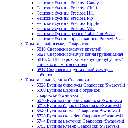
Чешские бусины Preciosa Candy
Чешские бусины Preciosa Chilli
Чешские бусины Preciosa Hill
Чешские бусины Preciosa Pip
Чешские бусины Preciosa Ripple
Чешские бусины Preciosa Villa
Чешские бусины резные Table Cut Beads
Чешские бусины прессованные Pressed Beads
Хрустальный жемчуг Сваровски
5810 Сваровски жемчуг круглый
5821 Сваровски жемчуг капля грушевидная
5816, 5818 Сваровски жемчуг (полубусины)
с несквозным отверстием
5817 Сваровски хрустальный жемчуг -
кабошон
Хрустальные бусины Сваровски
5328 Бусины биконусы Сваровски/Swarovski
5000 Бусины шарики с огранкой
Сваровски/Swarovski
5040 Бусины рондели Сваровски/Swarovski
5058 Бусины барокко Сваровски/Swarovski
5540 Бусины конусы Сваровски/Swarovski
5728 Бусины скарабеи Сваровски/Swarovski
5744 Бусины цветочки Сваровски/Swarovski
5752 Бусины клевер Сваровски/Swarovski