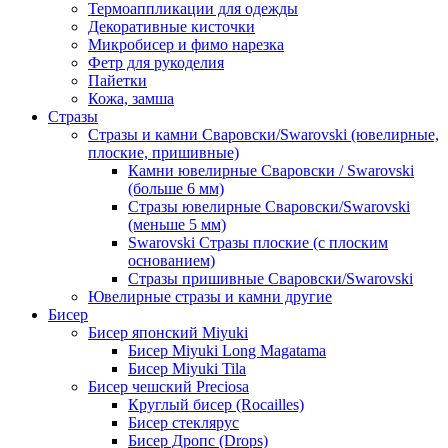
Термоаппликации для одежды
Декоративные кисточки
Микробисер и фимо нарезка
Фетр для рукоделия
Пайетки
Кожа, замша
Стразы
Стразы и камни Сваровски/Swarovski (ювелирные,
плоские, пришивные)
Камни ювелирные Сваровски / Swarovski
(больше 6 мм)
Стразы ювелирные Сваровски/Swarovski
(меньше 5 мм)
Swarovski Стразы плоские (с плоским
основанием)
Стразы пришивные Сваровски/Swarovski
Ювелирные стразы и камни другие
Бисер
Бисер японский Miyuki
Бисер Miyuki Long Magatama
Бисер Miyuki Tila
Бисер чешский Preciosa
Круглый бисер (Rocailles)
Бисер стеклярус
Бисер Дропс (Drops)