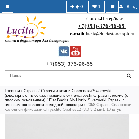
0
1
Вход
г. Санкт-Петербург
+7(953)-376-96-65
e-mail:
lucita@luciastonesspb.ru
+7(953) 376-96-65
Главная
/
Стразы
/
Стразы и камни Сваровски/Swarovski
(ювелирные, плоские, пришивные)
/
Swarovski Стразы плоские (с
плоским основанием)
/
Flat Backs No Hotfix Swarovski Стразы с
плоским основанием холодной фиксации
/ 2058 Стразы Сваровски
холодной фиксации Chrysolite Opal ss12 (3,0-3,2 мм), 10 штук