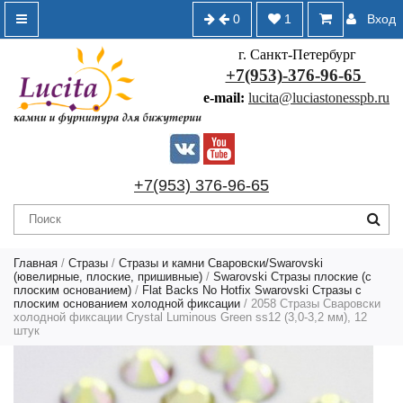
0
1
Вход
г. Санкт-Петербург
+7(953)-376-96-65
e-mail:
lucita@luciastonesspb.ru
+7(953) 376-96-65
Главная
/
Стразы
/
Стразы и камни Сваровски/Swarovski
(ювелирные, плоские, пришивные)
/
Swarovski Стразы плоские (с
плоским основанием)
/
Flat Backs No Hotfix Swarovski Стразы с
плоским основанием холодной фиксации
/ 2058 Стразы Сваровски
холодной фиксации Crystal Luminous Green ss12 (3,0-3,2 мм), 12
штук