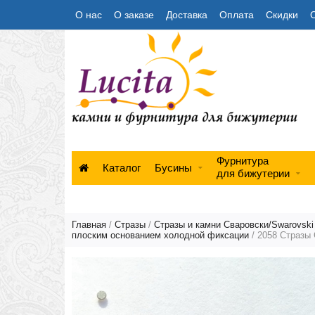
О нас
О заказе
Доставка
Оплата
Скидки
Фурнитура
Каталог
Бусины
для бижутерии
Главная
/
Стразы
/
Стразы и камни Сваровски/Swarovski
плоским основанием холодной фиксации
/ 2058 Стразы 