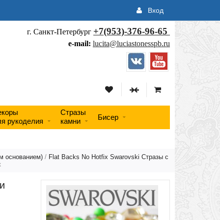
Вход
+7(953)-376-96-65
г. Санкт-Петербург
e-mail:
lucita@luciastonesspb.ru
екоры
Стразы
Бисер
ля рукоделия
камни
им основанием)
/
Flat Backs No Hotfix Swarovski Стразы с
к
и