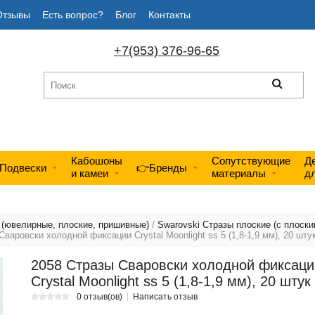
Отзывы
Есть вопрос?
Блог
Контакты
+7(953) 376-96-65
Кабошоны
Сопутствующие
Д
Подвески
👉Бренды
и камеи
материалы
д
 (ювелирные, плоские, пришивные)
/
Swarovski Стразы плоские (с плоск
Сваровски холодной фиксации Crystal Moonlight ss 5 (1,8-1,9 мм), 20 шту
2058 Стразы Сваровски холодной фиксаци
Crystal Moonlight ss 5 (1,8-1,9 мм), 20 штук
0 отзыв(ов)
Написать отзыв