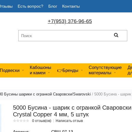
Отзывы
Есть вопрос?
Блог
Контакты
+7(953) 376-96-65
Кабошоны
Сопутствующие
Д
Подвески
👉Бренды
и камеи
материалы
д
00 Бусины шарики с огранкой Сваровски/Swarovski
/ 5000 Бусина - шарик 
5000 Бусина - шарик с огранкой Сваровски
Crystal Copper 4 мм, 5 штук
0 отзыв(ов)
Написать отзыв
Артикул:
СВШ-07-13