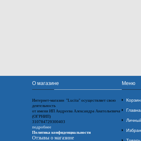
О магазине
Меню
Корзин
Интернет-магазин "Lucita" осуществляет свою
деятельность
Главна
от имени ИП Андреева Александра Анатольевича
(ОГРНИП)
Личный
310784729300403
подробнее
Избра
Политика конфиденциальности
Отзывы о магазине
Товары