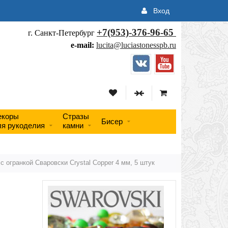
Вход
+7(953)-376-96-65
г. Санкт-Петербург
e-mail:
lucita@luciastonesspb.ru
екоры
Стразы
Бисер
ля рукоделия
камни
с огранкой Сваровски Crystal Copper 4 мм, 5 штук