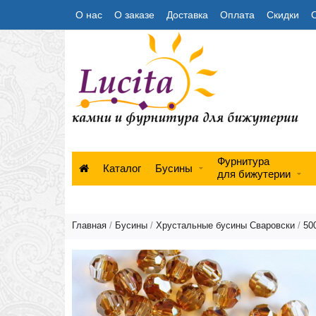
О нас
О заказе
Доставка
Оплата
Скидки
Фурнитура
Каталог
Бусины
для бижутерии
Главная
/
Бусины
/
Хрустальные бусины Сваровски
/
50