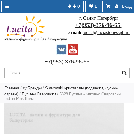
0
1
Вход
г. Санкт-Петербург
+7(953)-376-96-65
e-mail:
lucita@luciastonesspb.ru
+7(953) 376-96-65
Главная
/
👉Бренды
/
Swarovski кристаллы (подвески, бусины,
стразы)
/
Бусины Сваровски
/ 5328 Бусина - биконус Сваровски
Indian Pink 8 мм