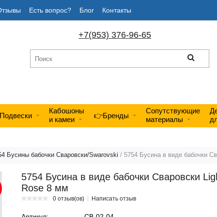
Отзывы
Есть вопрос?
Блог
Контакты
+7(953) 376-96-65
Кабошоны
Сопутствующие
Д
Подвески
👉Бренды
и камеи
материалы
д
54 Бусины бабочки Сваровски/Swarovski
/ 5754 Бусина в виде бабочки Св
5754 Бусина в виде бабочки Сваровски Lig
Rose 8 мм
0 отзыв(ов)
Написать отзыв
Артикул:
СВ-02-04