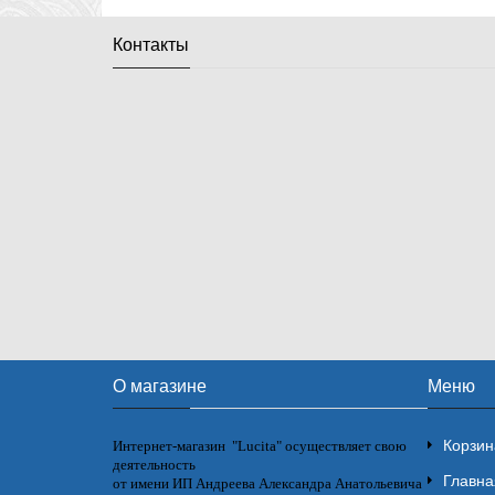
Контакты
О магазине
Меню
Корзин
Интернет-магазин "Lucita" осуществляет свою
деятельность
Главна
от имени ИП Андреева Александра Анатольевича