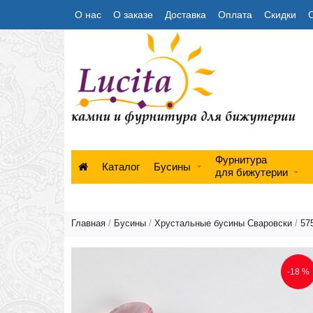
О нас
О заказе
Доставка
Оплата
Скидки
Фурнитура
Каталог
Бусины
для бижутерии
Главная
/
Бусины
/
Хрустальные бусины Сваровски
/
57
-18 %