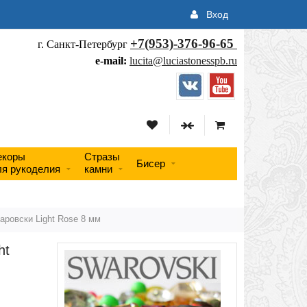
Вход
+7(953)-376-96-65
г. Санкт-Петербург
e-mail:
lucita@luciastonesspb.ru
екоры
Стразы
Бисер
ля рукоделия
камни
аровски Light Rose 8 мм
ht