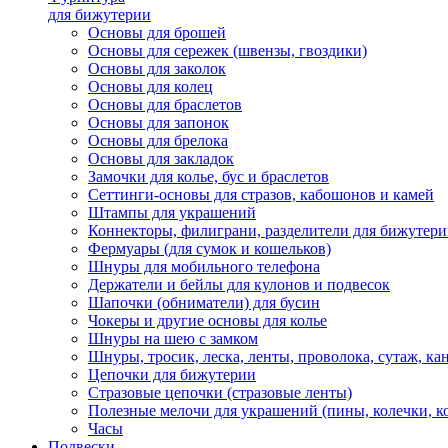
для бижутерии
Основы для брошей
Основы для сережек (швензы, гвоздики)
Основы для заколок
Основы для колец
Основы для браслетов
Основы для запонок
Основы для брелока
Основы для закладок
Замочки для колье, бус и браслетов
Сеттинги-основы для стразов, кабошонов и камей
Штампы для украшений
Коннекторы, филиграни, разделители для бижутер
Фермуары (для сумок и кошельков)
Шнуры для мобильного телефона
Держатели и бейлы для кулонов и подвесок
Шапочки (обниматели) для бусин
Чокеры и другие основы для колье
Шнуры на шею с замком
Шнуры, тросик, леска, ленты, проволока, сутаж, ка
Цепочки для бижутерии
Стразовые цепочки (стразовые ленты)
Полезные мелочи для украшений (пины, колечки, к
Часы
Подвески