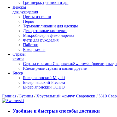
Грипперы, ценники и др.
Декоры
для рукоделия
Цветы из ткани
Перья
Термоаппликации для одежды
Декоративные кисточки
Микробисер и фимо нарезка
Фетр для рукоделия
Пайетки
Кожа, замша
Стразы
камни
Стразы и камни Сваровски/Swarovski (ювелирные,
Ювелирные стразы и камни другие
Бисер
Бисер японский Miyuki
Бисер чешский Preciosa
Бисер японский TOHO
Главная
/
Бусины
/
Хрустальный жемчуг Сваровски
/
5810 Свар
Удобные и быстрые способы доставки