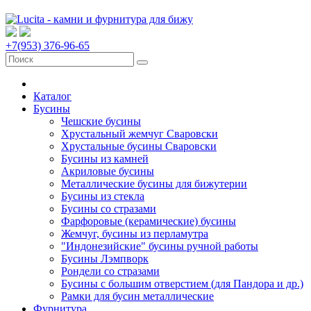
+7(953) 376-96-65
Каталог
Бусины
Чешские бусины
Хрустальный жемчуг Сваровски
Хрустальные бусины Сваровски
Бусины из камней
Акриловые бусины
Металлические бусины для бижутерии
Бусины из стекла
Бусины со стразами
Фарфоровые (керамические) бусины
Жемчуг, бусины из перламутра
"Индонезийские" бусины ручной работы
Бусины Лэмпворк
Рондели со стразами
Бусины с большим отверстием (для Пандора и др.)
Рамки для бусин металлические
Фурнитура