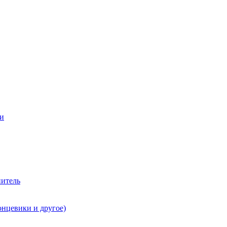
ии
нитель
онцевики и другое)