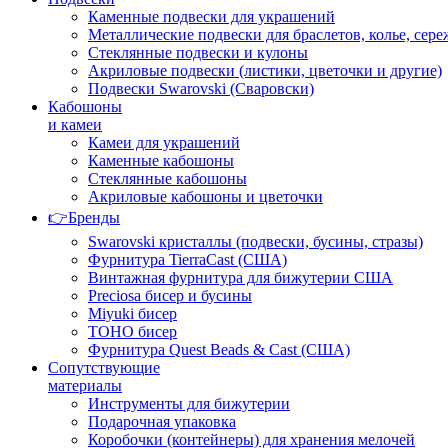
Каменные подвески для украшений
Металлические подвески для браслетов, колье, сере
Стеклянные подвески и кулоны
Акриловые подвески (листики, цветочки и другие)
Подвески Swarovski (Сваровски)
Кабошоны
и камеи
Камеи для украшений
Каменные кабошоны
Стеклянные кабошоны
Акриловые кабошоны и цветочки
👉Бренды
Swarovski кристаллы (подвески, бусины, стразы)
Фурнитура TierraCast (США)
Винтажная фурнитура для бижутерии США
Preciosa бисер и бусины
Miyuki бисер
TOHO бисер
Фурнитура Quest Beads & Cast (США)
Сопутствующие
материалы
Инструменты для бижутерии
Подарочная упаковка
Коробочки (контейнеры) для хранения мелочей