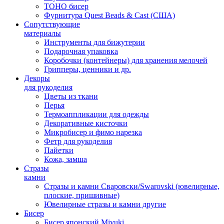
TOHO бисер
Фурнитура Quest Beads & Cast (США)
Сопутствующие
материалы
Инструменты для бижутерии
Подарочная упаковка
Коробочки (контейнеры) для хранения мелочей
Грипперы, ценники и др.
Декоры
для рукоделия
Цветы из ткани
Перья
Термоаппликации для одежды
Декоративные кисточки
Микробисер и фимо нарезка
Фетр для рукоделия
Пайетки
Кожа, замша
Стразы
камни
Стразы и камни Сваровски/Swarovski (ювелирные,
плоские, пришивные)
Ювелирные стразы и камни другие
Бисер
Бисер японский Miyuki