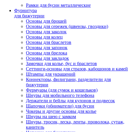
Рамки для бусин металлические
Фурнитура
для бижутерии
Основы для брошей
Основы для сережек (швензы, гвоздики)
Основы для заколок
Основы для колец
Основы для браслетов
Основы для запонок
Основы для брелока
Основы для закладок
Замочки для колье, бус и браслетов
Сеттинги-основы для стразов, кабошонов и камей
Штампы для украшений
Коннекторы, филиграни, разделители для
бижутерии
Фермуары (для сумок и кошельков)
Шнуры для мобильного телефона
Держатели и бейлы для кулонов и подвесок
Шапочки (обниматели) для бусин
Чокеры и другие основы для колье
Шнуры на шею с замком
Шнуры, тросик, леска, ленты, проволока, сутаж,
канитель