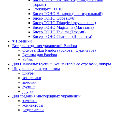
формы)
Стеклярус TOHO
Бисер TOHO Hexagon (шестиугольный)
Бисер TOHO Cube (Куб)
Бисер TOHO Triangle (треугольный)
Бисер TOHO Magatama (Магатама)
Бисер TOHO Takumi (Такуми)
Бисер TOHO Charlotte (Шарлотта)
♥ Новинки
Все для создания украшений Pandora
Основы Для Pandora (основы, фурнитура)
Бусины для Pandora
Бейлы
Для Шамбалы: Бусины, коннекторы со стразами, шнуры
Шнуры и фурнитура к ним
шнуры
концевики
замочки
бусины
другое
Для создания многорядных украшений
замочки
коннекторы
разделители