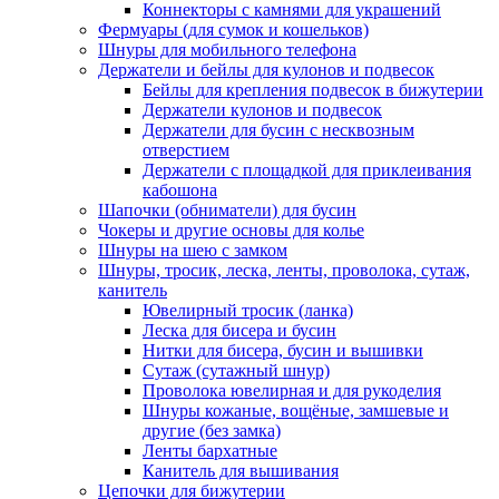
Коннекторы с камнями для украшений
Фермуары (для сумок и кошельков)
Шнуры для мобильного телефона
Держатели и бейлы для кулонов и подвесок
Бейлы для крепления подвесок в бижутерии
Держатели кулонов и подвесок
Держатели для бусин с несквозным
отверстием
Держатели с площадкой для приклеивания
кабошона
Шапочки (обниматели) для бусин
Чокеры и другие основы для колье
Шнуры на шею с замком
Шнуры, тросик, леска, ленты, проволока, сутаж,
канитель
Ювелирный тросик (ланка)
Леска для бисера и бусин
Нитки для бисера, бусин и вышивки
Сутаж (сутажный шнур)
Проволока ювелирная и для рукоделия
Шнуры кожаные, вощёные, замшевые и
другие (без замка)
Ленты бархатные
Канитель для вышивания
Цепочки для бижутерии