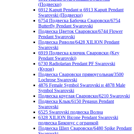
(Подвески)
6912 Kaputt Pendant и 6913 Kaputt Pendant
Swarovski (Подвески)
6754 Подвеска Бабочка Сваровски/6754
Butterfly Pendant Swarovski
Подвеска Цветок Сваровски/6744 Flower
Pendant Swarovski
Подвеска Риволи/6428 XILION Pendant
Swarovski
6919 Подвеска ключик Сваровски (Key
Pendant Swarovski)
6730 Radiolarian Pendant PF Swarovski
(Кулон)
Подвеска Сваровски прямоугольная/3500
Lochrose Swarovski
4876 Female Symbol Swarovski и 4878 Male
Symbol Swarovski
Подвеска круглая Сваровски/6210 Swarovski
Подвеска Клык/6150 Pegasus Pendant
Swarovski
6525 Swarovski подвеска Волна
6328 XILION Bicone Pendant Swarovski
подвеска Биконус c огранкой
Подвеска Шип Сваровски/6480 Spike Pendant
Swarovski