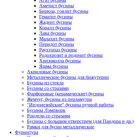
Агат бусины
Аметист бусины
Бирюза, говлит бусины
Гематит бусины
Жадеит бусины
Коралл бусины
Лава бусины
Малахит бусины
Перидот бусины
Раухтопаз бусины
Родохрозит и родонит бусины
Хризоколла бусины
Яшма бусины
Акриловые бусины
Металлические бусины для бижутерии
Бусины из стекла
Бусины со стразами
Фарфоровые (керамические) бусины
Жемчуг, бусины из перламутра
"Индонезийские" бусины ручной работы
Бусины Лэмпворк
Рондели со стразами
Бусины с большим отверстием (для Пандора и др.)
Рамки для бусин металлические
Фурнитура