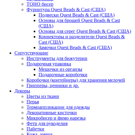
TOHO бисер
Фурнитура Quest Beads & Cast (США)
Подвески Quest Beads & Cast (США)
Основы для брошей Quest Beads & Cast
(США)
Основы для серег Quest Beads & Cast (США)
Коннекторы и разделители Quest Beads &
Cast (США)
Замочки Quest Beads & Cast (США)
Сопутствующие
Инструменты для бижутерии
Подарочная упаковка
Мешочки из органзы
Подарочные коробочки
Коробочки (контейнеры) для хранения мелочей
Грипперы, ценники и др.
Декоры
Цветы из ткани
Перья
Термоаппликации для одежды
Декоративные кисточки
Микробисер и фимо нарезка
Фетр для рукоделия
Пайетки
Кожа, замша