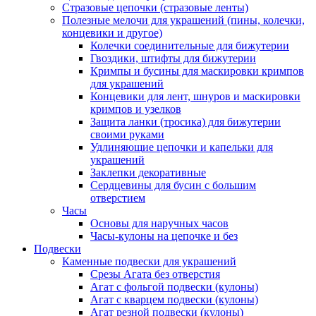
Стразовые цепочки (стразовые ленты)
Полезные мелочи для украшений (пины, колечки,
концевики и другое)
Колечки соединительные для бижутерии
Гвоздики, штифты для бижутерии
Кримпы и бусины для маскировки кримпов
для украшений
Концевики для лент, шнуров и маскировки
кримпов и узелков
Защита ланки (тросика) для бижутерии
своими руками
Удлиняющие цепочки и капельки для
украшений
Заклепки декоративные
Сердцевины для бусин с большим
отверстием
Часы
Основы для наручных часов
Часы-кулоны на цепочке и без
Подвески
Каменные подвески для украшений
Срезы Агата без отверстия
Агат с фольгой подвески (кулоны)
Агат с кварцем подвески (кулоны)
Агат резной подвески (кулоны)