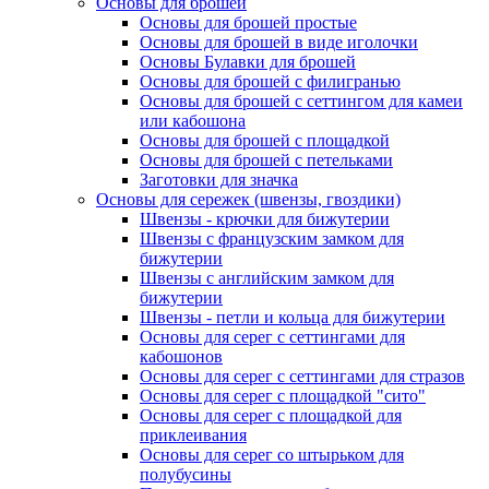
Основы для брошей
Основы для брошей простые
Основы для брошей в виде иголочки
Основы Булавки для брошей
Основы для брошей с филигранью
Основы для брошей с сеттингом для камеи
или кабошона
Основы для брошей с площадкой
Основы для брошей с петельками
Заготовки для значка
Основы для сережек (швензы, гвоздики)
Швензы - крючки для бижутерии
Швензы с французским замком для
бижутерии
Швензы с английским замком для
бижутерии
Швензы - петли и кольца для бижутерии
Основы для серег с сеттингами для
кабошонов
Основы для серег с сеттингами для стразов
Основы для серег с площадкой "сито"
Основы для серег с площадкой для
приклеивания
Основы для серег со штырьком для
полубусины