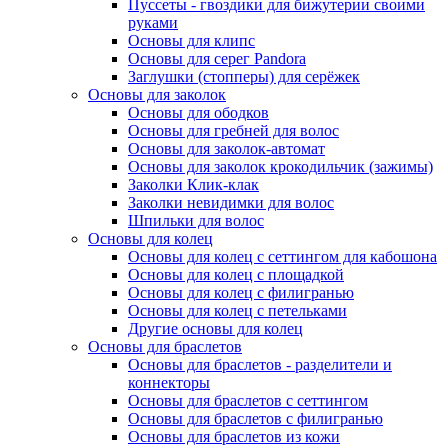
Пуссеты - гвоздики для бижутерии своими
руками
Основы для клипс
Основы для серег Pandora
Заглушки (стопперы) для серёжек
Основы для заколок
Основы для ободков
Основы для гребней для волос
Основы для заколок-автомат
Основы для заколок крокодильчик (зажимы)
Заколки Клик-клак
Заколки невидимки для волос
Шпильки для волос
Основы для колец
Основы для колец с сеттингом для кабошона
Основы для колец с площадкой
Основы для колец с филигранью
Основы для колец с петельками
Другие основы для колец
Основы для браслетов
Основы для браслетов - разделители и
коннекторы
Основы для браслетов с сеттингом
Основы для браслетов с филигранью
Основы для браслетов из кожи