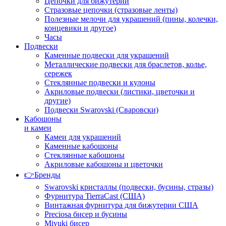
Цепочки для бижутерии
Стразовые цепочки (стразовые ленты)
Полезные мелочи для украшений (пины, колечки,
концевики и другое)
Часы
Подвески
Каменные подвески для украшений
Металлические подвески для браслетов, колье,
сережек
Стеклянные подвески и кулоны
Акриловые подвески (листики, цветочки и
другие)
Подвески Swarovski (Сваровски)
Кабошоны
и камеи
Камеи для украшений
Каменные кабошоны
Стеклянные кабошоны
Акриловые кабошоны и цветочки
👉Бренды
Swarovski кристаллы (подвески, бусины, стразы)
Фурнитура TierraCast (США)
Винтажная фурнитура для бижутерии США
Preciosa бисер и бусины
Miyuki бисер