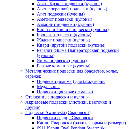
Агат "Крэкл" подвески (кулоны)
Агат с огранкой подвески (кулоны)
Агат подвески (кулоны)
Аметист подвески (кулоны)
Аммонит подвески (кулоны)
Бирюза и Говлит подвески (кулоны)
Бронзит подвески (кулоны)
Жадеит подвески (кулоны)
Кварц (другой) подвески (кулоны)
Регалит (Яшма Императорская) подвески
(кулоны)
Яшма подвески (кулоны)
Разные каменные (кулоны)
Металлические подвески для браслетов, колье,
сережек
Подвески (шармы) для бижутерии
Медальоны
Подвески цветные с эмалью
Стеклянные подвески и кулоны
Акриловые подвески (листики, цветочки и
другие)
Подвески Swarovski (Сваровски)
Подвески сердца Сваровски
Капли Сваровски (разные формы и размеры)
6911 Kaputt Oval Pendant Swarovski