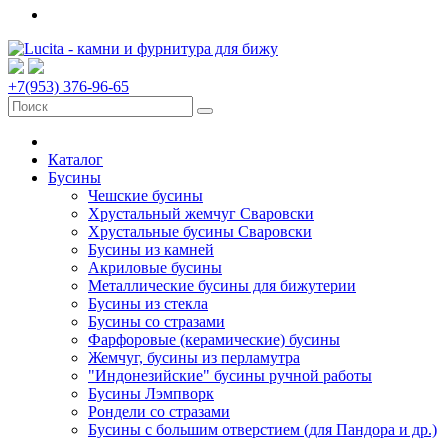
+7(953) 376-96-65
Каталог
Бусины
Чешские бусины
Хрустальный жемчуг Сваровски
Хрустальные бусины Сваровски
Бусины из камней
Акриловые бусины
Металлические бусины для бижутерии
Бусины из стекла
Бусины со стразами
Фарфоровые (керамические) бусины
Жемчуг, бусины из перламутра
"Индонезийские" бусины ручной работы
Бусины Лэмпворк
Рондели со стразами
Бусины с большим отверстием (для Пандора и др.)