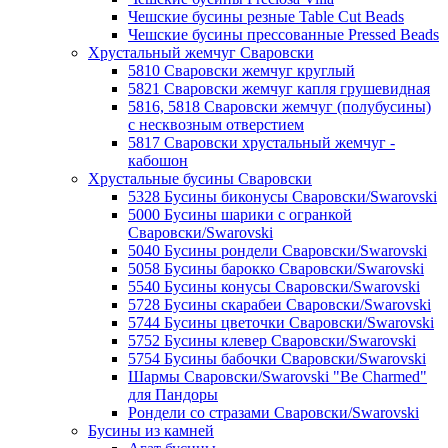
Чешские бусины резные Table Cut Beads
Чешские бусины прессованные Pressed Beads
Хрустальный жемчуг Сваровски
5810 Сваровски жемчуг круглый
5821 Сваровски жемчуг капля грушевидная
5816, 5818 Сваровски жемчуг (полубусины)
с несквозным отверстием
5817 Сваровски хрустальный жемчуг -
кабошон
Хрустальные бусины Сваровски
5328 Бусины биконусы Сваровски/Swarovski
5000 Бусины шарики с огранкой
Сваровски/Swarovski
5040 Бусины рондели Сваровски/Swarovski
5058 Бусины барокко Сваровски/Swarovski
5540 Бусины конусы Сваровски/Swarovski
5728 Бусины скарабеи Сваровски/Swarovski
5744 Бусины цветочки Сваровски/Swarovski
5752 Бусины клевер Сваровски/Swarovski
5754 Бусины бабочки Сваровски/Swarovski
Шармы Сваровски/Swarovski "Be Charmed"
для Пандоры
Рондели со стразами Сваровски/Swarovski
Бусины из камней