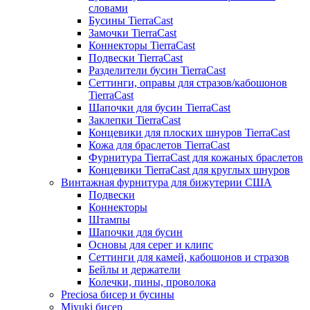
словами
Бусины TierraCast
Замочки TierraCast
Коннекторы TierraCast
Подвески TierraCast
Разделители бусин TierraCast
Сеттинги, оправы для стразов/кабошонов
TierraCast
Шапочки для бусин TierraCast
Заклепки TierraCast
Концевики для плоских шнуров TierraCast
Кожа для браслетов TierraCast
Фурнитура TierraCast для кожаных браслетов
Концевики TierraCast для круглых шнуров
Винтажная фурнитура для бижутерии США
Подвески
Коннекторы
Штампы
Шапочки для бусин
Основы для серег и клипс
Сеттинги для камей, кабошонов и стразов
Бейлы и держатели
Колечки, пины, проволока
Preciosa бисер и бусины
Miyuki бисер