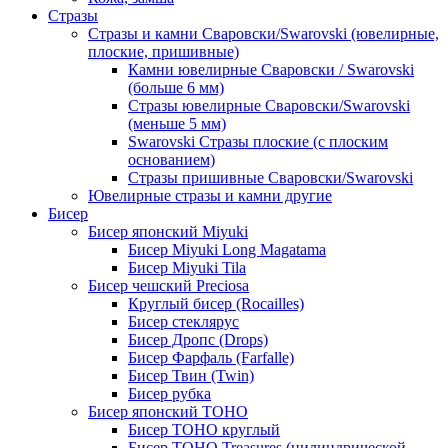
Стразы
Стразы и камни Сваровски/Swarovski (ювелирные,
плоские, пришивные)
Камни ювелирные Сваровски / Swarovski
(больше 6 мм)
Стразы ювелирные Сваровски/Swarovski
(меньше 5 мм)
Swarovski Стразы плоские (с плоским
основанием)
Стразы пришивные Сваровски/Swarovski
Ювелирные стразы и камни другие
Бисер
Бисер японский Miyuki
Бисер Miyuki Long Magatama
Бисер Miyuki Tila
Бисер чешский Preciosa
Круглый бисер (Rocailles)
Бисер стеклярус
Бисер Дропс (Drops)
Бисер Фарфаль (Farfalle)
Бисер Твин (Twin)
Бисер рубка
Бисер японский TOHO
Бисер TOHO круглый
Бисер TOHO Treasures (цилиндрической