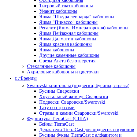
Обсидиан кабошоны
Тигровый глаз кабошоны
Унакит кабошоны
Яшма "Шкура леопарда" кабошоны
Яшма "Пикассо" кабошоны
Регалит (Яшма Императорская) кабошоны
Яшма Пейзажная кабошоны
Яшма Далматин кабошоны
Яшма красная кабошоны
Яшма кабошоны
Другие каменные кабошоны
Срезы Агата без отверстия
Стеклянные кабошоны
Акриловые кабошоны и цветочки
👉Бренды
Swarovski кристаллы (подвески, бусины, стразы)
Бусины Сваровски
Хрустальный жемчуг Сваровски
Подвески Сваровски/Swarovski
Тату со стразами
Стразы и камни Сваровски/Swarovski
Фурнитура TierraCast (США)
Бейлы TierraCast
Держатели TierraCast для подвесок и кулонов
Бусины буквы TierraCast с алфавитом и