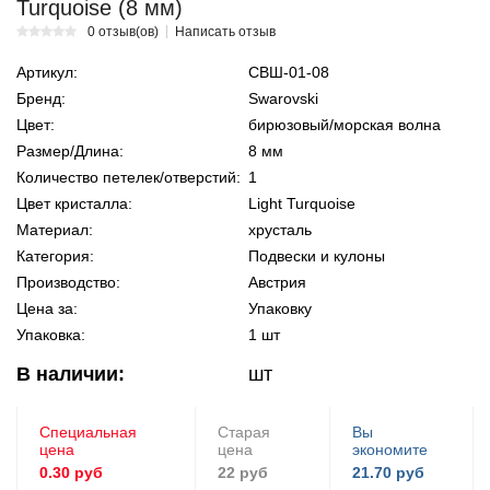
Turquoise (8 мм)
0 отзыв(ов)
Написать отзыв
Артикул:
СВШ-01-08
Бренд:
Swarovski
Цвет:
бирюзовый/морская волна
Размер/Длина:
8 мм
Количество петелек/отверстий:
1
Цвет кристалла:
Light Turquoise
Материал:
хрусталь
Категория:
Подвески и кулоны
Производство:
Австрия
Цена за:
Упаковку
Упаковка:
1 шт
В наличии:
шт
Специальная
Старая
Вы
цена
цена
экономите
0.30 руб
22 руб
21.70 руб