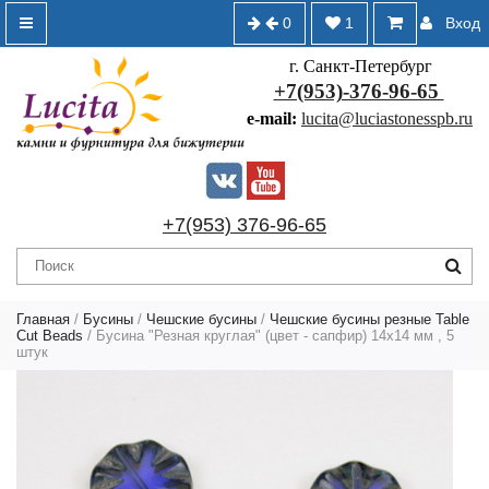
0
1
Вход
г. Санкт-Петербург
+7(953)-376-96-65
e-mail:
lucita@luciastonesspb.ru
+7(953) 376-96-65
Главная
/
Бусины
/
Чешские бусины
/
Чешские бусины резные Table
Cut Beads
/ Бусина "Резная круглая" (цвет - сапфир) 14х14 мм , 5
штук