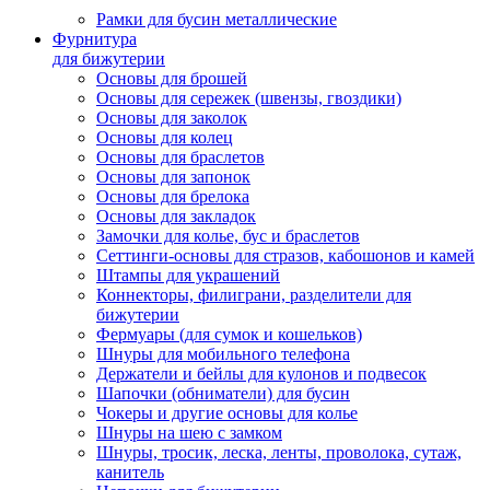
Рамки для бусин металлические
Фурнитура
для бижутерии
Основы для брошей
Основы для сережек (швензы, гвоздики)
Основы для заколок
Основы для колец
Основы для браслетов
Основы для запонок
Основы для брелока
Основы для закладок
Замочки для колье, бус и браслетов
Сеттинги-основы для стразов, кабошонов и камей
Штампы для украшений
Коннекторы, филиграни, разделители для
бижутерии
Фермуары (для сумок и кошельков)
Шнуры для мобильного телефона
Держатели и бейлы для кулонов и подвесок
Шапочки (обниматели) для бусин
Чокеры и другие основы для колье
Шнуры на шею с замком
Шнуры, тросик, леска, ленты, проволока, сутаж,
канитель