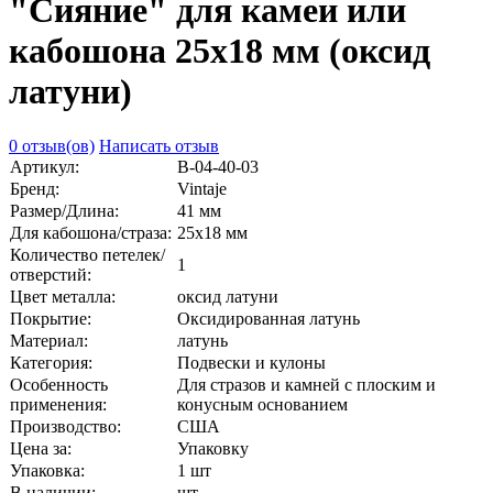
"Сияние" для камеи или
кабошона 25х18 мм (оксид
латуни)
0 отзыв(ов)
Написать отзыв
Артикул:
В-04-40-03
Бренд:
Vintaje
Размер/Длина:
41 мм
Для кабошона/страза:
25х18 мм
Количество петелек/
1
отверстий:
Цвет металла:
оксид латуни
Покрытие:
Оксидированная латунь
Материал:
латунь
Категория:
Подвески и кулоны
Особенность
Для стразов и камней с плоским и
применения:
конусным основанием
Производство:
США
Цена за:
Упаковку
Упаковка:
1 шт
В наличии:
шт