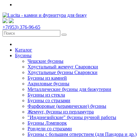
+7(953) 376-96-65
Каталог
Бусины
Чешские бусины
Хрустальный жемчуг Сваровски
Хрустальные бусины Сваровски
Бусины из камней
Акриловые бусины
Металлические бусины для бижутерии
Бусины из стекла
Бусины со стразами
Фарфоровые (керамические) бусины
Жемчуг, бусины из перламутра
"Индонезийские" бусины ручной работы
Бусины Лэмпворк
Рондели со стразами
Бусины с большим отверстием (для Пандора и др.)