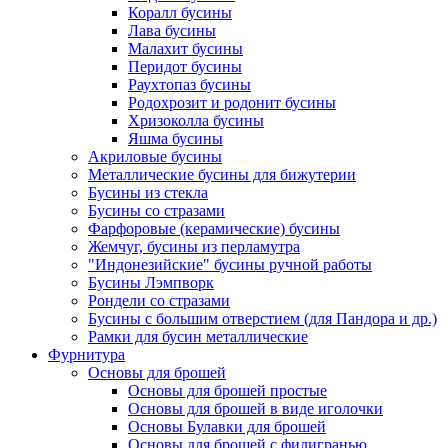
Коралл бусины
Лава бусины
Малахит бусины
Перидот бусины
Раухтопаз бусины
Родохрозит и родонит бусины
Хризоколла бусины
Яшма бусины
Акриловые бусины
Металлические бусины для бижутерии
Бусины из стекла
Бусины со стразами
Фарфоровые (керамические) бусины
Жемчуг, бусины из перламутра
"Индонезийские" бусины ручной работы
Бусины Лэмпворк
Рондели со стразами
Бусины с большим отверстием (для Пандора и др.)
Рамки для бусин металлические
Фурнитура
Основы для брошей
Основы для брошей простые
Основы для брошей в виде иголочки
Основы Булавки для брошей
Основы для брошей с филигранью