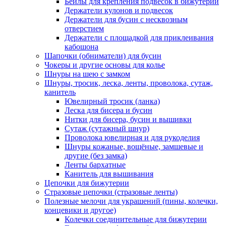
Бейлы для крепления подвесок в бижутерии
Держатели кулонов и подвесок
Держатели для бусин с несквозным
отверстием
Держатели с площадкой для приклеивания
кабошона
Шапочки (обниматели) для бусин
Чокеры и другие основы для колье
Шнуры на шею с замком
Шнуры, тросик, леска, ленты, проволока, сутаж,
канитель
Ювелирный тросик (ланка)
Леска для бисера и бусин
Нитки для бисера, бусин и вышивки
Сутаж (сутажный шнур)
Проволока ювелирная и для рукоделия
Шнуры кожаные, вощёные, замшевые и
другие (без замка)
Ленты бархатные
Канитель для вышивания
Цепочки для бижутерии
Стразовые цепочки (стразовые ленты)
Полезные мелочи для украшений (пины, колечки,
концевики и другое)
Колечки соединительные для бижутерии