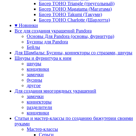
Бисер TOHO Triangle (треугольный)
Бисер TOHO Magatama (Магатама)
Бисер TOHO Takumi (Такуми)
Бисер TOHO Charlotte (Шарлотта)
♥ Новинки
Все для создания украшений Pandora
Основы Для Pandora (основы, фурнитура)
Бусины для Pandora
Бейлы
Для Шамбалы: Бусины, коннекторы со стразами, шнуры
Шнуры и фурнитура к ним
шнуры
концевики
замочки
бусины
другое
Для создания многорядных украшений
замочки
коннекторы
разделители
концевики
Статьи и мастер-классы по созданию бижутерии своими
руками
Мастер-классы
Серьги