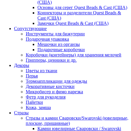
(США)
Основы для серег Quest Beads & Cast (США)
Коннекторы и разделители Quest Beads &
Cast (США)
Замочки Quest Beads & Cast (США)
Сопутствующие
Инструменты для бижутерии
Подарочная упаковка
Мешочки из органзы
Подарочные коробочки
Коробочки (контейнеры) для хранения мелочей
Грипперы, ценники и др.
Декоры
Цветы из ткани
Перья
Термоаппликации для одежды
Декоративные кисточки
Микробисер и фимо нарезка
Фетр для рукоделия
Пайетки
Кожа, замша
Стразы
Стразы и камни Сваровски/Swarovski (ювелирные,
плоские, пришивные)
Камни ювелирные Сваровски / Swarovski