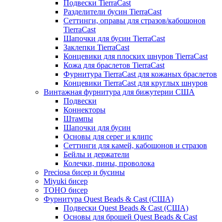
Подвески TierraCast
Разделители бусин TierraCast
Сеттинги, оправы для стразов/кабошонов
TierraCast
Шапочки для бусин TierraCast
Заклепки TierraCast
Концевики для плоских шнуров TierraCast
Кожа для браслетов TierraCast
Фурнитура TierraCast для кожаных браслетов
Концевики TierraCast для круглых шнуров
Винтажная фурнитура для бижутерии США
Подвески
Коннекторы
Штампы
Шапочки для бусин
Основы для серег и клипс
Сеттинги для камей, кабошонов и стразов
Бейлы и держатели
Колечки, пины, проволока
Preciosa бисер и бусины
Miyuki бисер
TOHO бисер
Фурнитура Quest Beads & Cast (США)
Подвески Quest Beads & Cast (США)
Основы для брошей Quest Beads & Cast