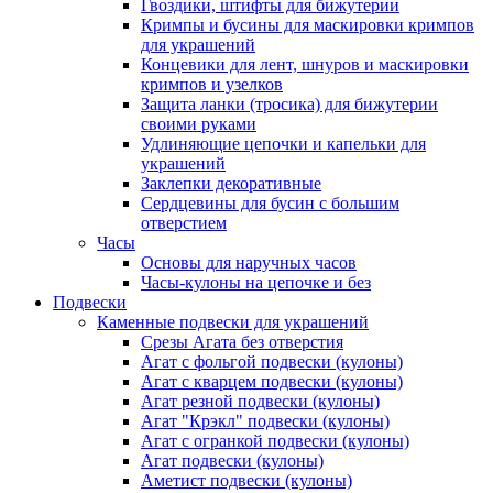
Гвоздики, штифты для бижутерии
Кримпы и бусины для маскировки кримпов
для украшений
Концевики для лент, шнуров и маскировки
кримпов и узелков
Защита ланки (тросика) для бижутерии
своими руками
Удлиняющие цепочки и капельки для
украшений
Заклепки декоративные
Сердцевины для бусин с большим
отверстием
Часы
Основы для наручных часов
Часы-кулоны на цепочке и без
Подвески
Каменные подвески для украшений
Срезы Агата без отверстия
Агат с фольгой подвески (кулоны)
Агат с кварцем подвески (кулоны)
Агат резной подвески (кулоны)
Агат "Крэкл" подвески (кулоны)
Агат с огранкой подвески (кулоны)
Агат подвески (кулоны)
Аметист подвески (кулоны)