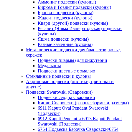
Аммонит подвески (кулоны)
Бирюза и Говлит подвески (кулоны)
Бронзит подвески (кулоны)
Жадеит подвески (кулоны)
Кварц (другой) подвески (кулоны)
Регалит (Яшма Императорская) подвески
(кулоны)
Яшма подвески (кулоны)
Разные каменные (кулоны)
Металлические подвески для браслетов, колье,
сережек
Подвески (шармы) для бижутерии
Медальоны
Подвески цветные с эмалью
Стеклянные подвески и кулоны
Акриловые подвески (листики, цветочки и
другие)
Подвески Swarovski (Сваровски)
Подвески сердца Сваровски
Капли Сваровски (разные формы и размеры)
6911 Kaputt Oval Pendant Swarovski
(Подвески)
6912 Kaputt Pendant и 6913 Kaputt Pendant
Swarovski (Подвески)
6754 Подвеска Бабочка Сваровски/6754