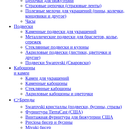
Цепочки для бижутерии
Стразовые цепочки (стразовые ленты)
Полезные мелочи для украшений (пины, колечки,
концевики и другое)
Часы
Подвески
Каменные подвески для украшений
Металлические подвески для браслетов, колье,
сережек
Стеклянные подвески и кулоны
Акриловые подвески (листики, цветочки и
другие)
Подвески Swarovski (Сваровски)
Кабошоны
и камеи
Камеи для украшений
Каменные кабошоны
Стеклянные кабошоны
Акриловые кабошоны и цветочки
👉Бренды
Swarovski кристаллы (подвески, бусины, стразы)
Фурнитура TierraCast (США)
Винтажная фурнитура для бижутерии США
Preciosa бисер и бусины
Miyuki бисер