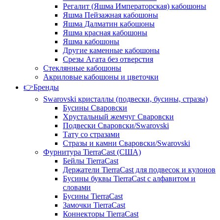
Регалит (Яшма Императорская) кабошоны
Яшма Пейзажная кабошоны
Яшма Далматин кабошоны
Яшма красная кабошоны
Яшма кабошоны
Другие каменные кабошоны
Срезы Агата без отверстия
Стеклянные кабошоны
Акриловые кабошоны и цветочки
👉Бренды
Swarovski кристаллы (подвески, бусины, стразы)
Бусины Сваровски
Хрустальный жемчуг Сваровски
Подвески Сваровски/Swarovski
Тату со стразами
Стразы и камни Сваровски/Swarovski
Фурнитура TierraCast (США)
Бейлы TierraCast
Держатели TierraCast для подвесок и кулонов
Бусины буквы TierraCast с алфавитом и
словами
Бусины TierraCast
Замочки TierraCast
Коннекторы TierraCast