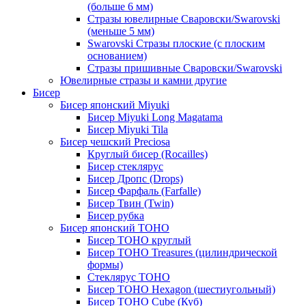
(больше 6 мм)
Стразы ювелирные Сваровски/Swarovski
(меньше 5 мм)
Swarovski Стразы плоские (с плоским
основанием)
Стразы пришивные Сваровски/Swarovski
Ювелирные стразы и камни другие
Бисер
Бисер японский Miyuki
Бисер Miyuki Long Magatama
Бисер Miyuki Tila
Бисер чешский Preciosa
Круглый бисер (Rocailles)
Бисер стеклярус
Бисер Дропс (Drops)
Бисер Фарфаль (Farfalle)
Бисер Твин (Twin)
Бисер рубка
Бисер японский TOHO
Бисер TOHO круглый
Бисер TOHO Treasures (цилиндрической
формы)
Стеклярус TOHO
Бисер TOHO Hexagon (шестиугольный)
Бисер TOHO Cube (Куб)