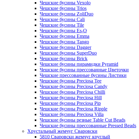
Чешские бусины Vexolo
Чешские бусины Trios
Чешские бусины ZoliDuo
Чешские бусины Cali
Чешские бусины Tile
Чешские бусины Es-O
Чешские бусины Emma
Чешские бусины Tango
Чешские бусины Dagger
Чешские бусины SuperDuo
Чешские бусины Brick
Чешские бусины пирамидки Pyramid
Чешские бусины прессованные Цветочки
Чешские прессованные бусины Листики
Чешские бусины Preciosa Tee
Чешские бусины Preciosa Candy
Чешские бусины Preciosa Chilli
Чешские бусины Preciosa Hill
Чешские бусины Preciosa Pip
Чешские бусины Preciosa Ripple
Чешские бусины Preciosa Villa
Чешские бусины резные Table Cut Beads
Чешские бусины прессованные Pressed Beads
Хрустальный жемчуг Сваровски
5810 Сваровски жемчуг круглый