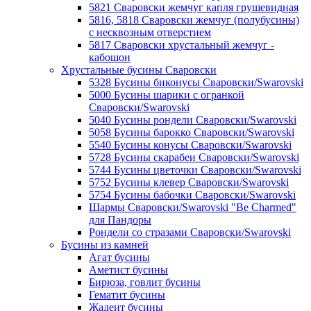
5821 Сваровски жемчуг капля грушевидная
5816, 5818 Сваровски жемчуг (полубусины)
с несквозным отверстием
5817 Сваровски хрустальный жемчуг -
кабошон
Хрустальные бусины Сваровски
5328 Бусины биконусы Сваровски/Swarovski
5000 Бусины шарики с огранкой
Сваровски/Swarovski
5040 Бусины рондели Сваровски/Swarovski
5058 Бусины барокко Сваровски/Swarovski
5540 Бусины конусы Сваровски/Swarovski
5728 Бусины скарабеи Сваровски/Swarovski
5744 Бусины цветочки Сваровски/Swarovski
5752 Бусины клевер Сваровски/Swarovski
5754 Бусины бабочки Сваровски/Swarovski
Шармы Сваровски/Swarovski "Be Charmed"
для Пандоры
Рондели со стразами Сваровски/Swarovski
Бусины из камней
Агат бусины
Аметист бусины
Бирюза, говлит бусины
Гематит бусины
Жадеит бусины