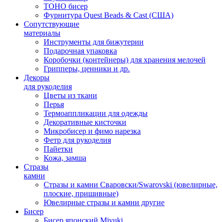
TOHO бисер
Фурнитура Quest Beads & Cast (США)
Сопутствующие
материалы
Инструменты для бижутерии
Подарочная упаковка
Коробочки (контейнеры) для хранения мелочей
Грипперы, ценники и др.
Декоры
для рукоделия
Цветы из ткани
Перья
Термоаппликации для одежды
Декоративные кисточки
Микробисер и фимо нарезка
Фетр для рукоделия
Пайетки
Кожа, замша
Стразы
камни
Стразы и камни Сваровски/Swarovski (ювелирные,
плоские, пришивные)
Ювелирные стразы и камни другие
Бисер
Бисер японский Miyuki