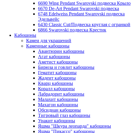
6690 Wing Pendant Swarovski подвеска Крыло
6670 De-Art Pendant Swarovski подвеска
6748 Edelweiss Pendant Swarovski подвеска
Эдельвейс
6430 Classic Cut/Подвеска круглая с огранкой
6866 Swarovski подвеска Крестик
Кабошоны
Камеи для украшений
Каменные кабошоны
Авантюрин кабошоны
Агат кабошоны
Аметист кабошоны
Бирюза и говлит кабошоны
Гематит кабошоны
Жадеит кабошоны
Кварц кабошоны
Коралл кабошоны
Лабрадорит кабошоны
Малахит кабошоны
Махагон кабошоны
Обсидиан кабошоны
Тигровый глаз кабошоны
Унакит кабошоны
Яшма "Шкура леопарда" кабошоны
Яшма "Пикассо" кабошоны