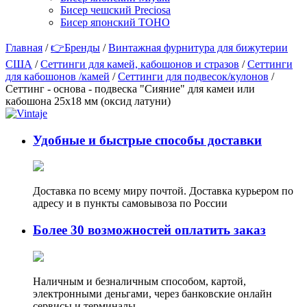
Бисер чешский Preciosa
Бисер японский TOHO
Главная
/
👉Бренды
/
Винтажная фурнитура для бижутерии
США
/
Сеттинги для камей, кабошонов и стразов
/
Сеттинги
для кабошонов /камей
/
Сеттинги для подвесок/кулонов
/
Сеттинг - основа - подвеска "Сияние" для камеи или
кабошона 25х18 мм (оксид латуни)
Удобные и быстрые способы доставки
Доставка по всему миру почтой. Доставка курьером по
адресу и в пункты самовывоза по России
Более 30 возможностей оплатить заказ
Наличным и безналичным способом, картой,
электронными деньгами, через банковские онлайн
сервисы и терминалы