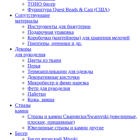
TOHO бисер
Фурнитура Quest Beads & Cast (США)
Сопутствующие
материалы
Инструменты для бижутерии
Подарочная упаковка
Коробочки (контейнеры) для хранения мелочей
Грипперы, ценники и др.
Декоры
для рукоделия
Цветы из ткани
Перья
Термоаппликации для одежды
Декоративные кисточки
Микробисер и фимо нарезка
Фетр для рукоделия
Пайетки
Кожа, замша
Стразы
камни
Стразы и камни Сваровски/Swarovski (ювелирные,
плоские, пришивные)
Ювелирные стразы и камни другие
Бисер
Бисер японский Miyuki