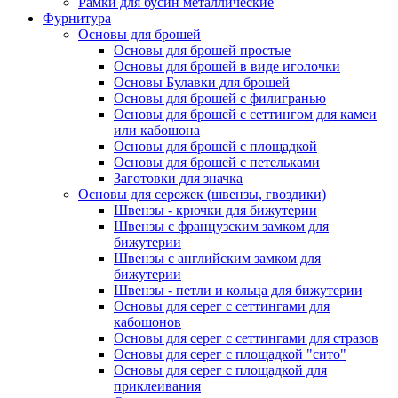
Рамки для бусин металлические
Фурнитура
Основы для брошей
Основы для брошей простые
Основы для брошей в виде иголочки
Основы Булавки для брошей
Основы для брошей с филигранью
Основы для брошей с сеттингом для камеи
или кабошона
Основы для брошей с площадкой
Основы для брошей с петельками
Заготовки для значка
Основы для сережек (швензы, гвоздики)
Швензы - крючки для бижутерии
Швензы с французским замком для
бижутерии
Швензы с английским замком для
бижутерии
Швензы - петли и кольца для бижутерии
Основы для серег с сеттингами для
кабошонов
Основы для серег с сеттингами для стразов
Основы для серег с площадкой "сито"
Основы для серег с площадкой для
приклеивания