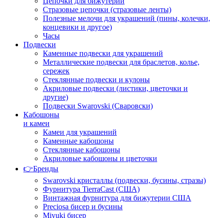
Цепочки для бижутерии
Стразовые цепочки (стразовые ленты)
Полезные мелочи для украшений (пины, колечки,
концевики и другое)
Часы
Подвески
Каменные подвески для украшений
Металлические подвески для браслетов, колье,
сережек
Стеклянные подвески и кулоны
Акриловые подвески (листики, цветочки и
другие)
Подвески Swarovski (Сваровски)
Кабошоны
и камеи
Камеи для украшений
Каменные кабошоны
Стеклянные кабошоны
Акриловые кабошоны и цветочки
👉Бренды
Swarovski кристаллы (подвески, бусины, стразы)
Фурнитура TierraCast (США)
Винтажная фурнитура для бижутерии США
Preciosa бисер и бусины
Miyuki бисер