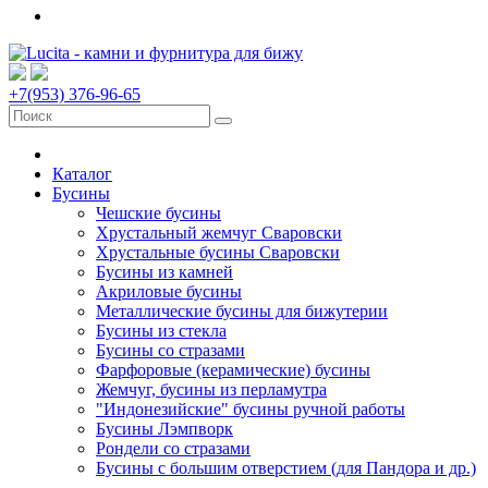
+7(953) 376-96-65
Каталог
Бусины
Чешские бусины
Хрустальный жемчуг Сваровски
Хрустальные бусины Сваровски
Бусины из камней
Акриловые бусины
Металлические бусины для бижутерии
Бусины из стекла
Бусины со стразами
Фарфоровые (керамические) бусины
Жемчуг, бусины из перламутра
"Индонезийские" бусины ручной работы
Бусины Лэмпворк
Рондели со стразами
Бусины с большим отверстием (для Пандора и др.)