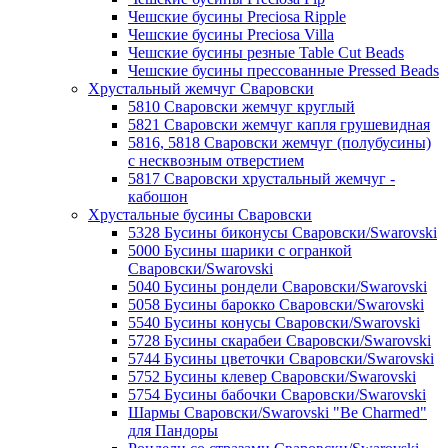
Чешские бусины Preciosa Ripple
Чешские бусины Preciosa Villa
Чешские бусины резные Table Cut Beads
Чешские бусины прессованные Pressed Beads
Хрустальный жемчуг Сваровски
5810 Сваровски жемчуг круглый
5821 Сваровски жемчуг капля грушевидная
5816, 5818 Сваровски жемчуг (полубусины)
с несквозным отверстием
5817 Сваровски хрустальный жемчуг -
кабошон
Хрустальные бусины Сваровски
5328 Бусины биконусы Сваровски/Swarovski
5000 Бусины шарики с огранкой
Сваровски/Swarovski
5040 Бусины рондели Сваровски/Swarovski
5058 Бусины барокко Сваровски/Swarovski
5540 Бусины конусы Сваровски/Swarovski
5728 Бусины скарабеи Сваровски/Swarovski
5744 Бусины цветочки Сваровски/Swarovski
5752 Бусины клевер Сваровски/Swarovski
5754 Бусины бабочки Сваровски/Swarovski
Шармы Сваровски/Swarovski "Be Charmed"
для Пандоры