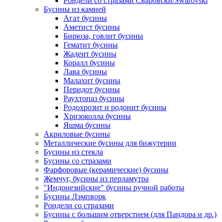
Рондели со стразами Сваровски/Swarovski
Бусины из камней
Агат бусины
Аметист бусины
Бирюза, говлит бусины
Гематит бусины
Жадеит бусины
Коралл бусины
Лава бусины
Малахит бусины
Перидот бусины
Раухтопаз бусины
Родохрозит и родонит бусины
Хризоколла бусины
Яшма бусины
Акриловые бусины
Металлические бусины для бижутерии
Бусины из стекла
Бусины со стразами
Фарфоровые (керамические) бусины
Жемчуг, бусины из перламутра
"Индонезийские" бусины ручной работы
Бусины Лэмпворк
Рондели со стразами
Бусины с большим отверстием (для Пандора и др.)