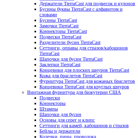
Держатели TierraCast для подвесок и кулонов
Бусины буквы TierraCast с алфавитом и
словами
Бусины TierraCast
Замочки TierraCast
Коннекторы TierraCast
Подвески TierraCast
Разделители бусин TierraCast
Сеттинги, оправы для стразов/кабошонов
TierraCast
Шапочки для бусин TierraCast
Заклепки TierraCast
Концевики для плоских шнуров TierraCast
Кожа для браслетов TierraCast
Фурнитура TierraCast для кожаных браслетов
Концевики TierraCast для круглых шнуров
Винтажная фурнитура для бижутерии США
Подвески
Коннекторы
Штампы
Шапочки для бусин
Основы для серег и клипс
Сеттинги для камей, кабошонов и стразов
Бейлы и держатели
Колечки, пины, проволока