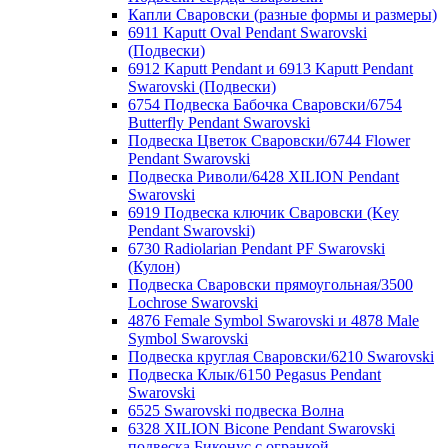
Капли Сваровски (разные формы и размеры)
6911 Kaputt Oval Pendant Swarovski
(Подвески)
6912 Kaputt Pendant и 6913 Kaputt Pendant
Swarovski (Подвески)
6754 Подвеска Бабочка Сваровски/6754
Butterfly Pendant Swarovski
Подвеска Цветок Сваровски/6744 Flower
Pendant Swarovski
Подвеска Риволи/6428 XILION Pendant
Swarovski
6919 Подвеска ключик Сваровски (Key
Pendant Swarovski)
6730 Radiolarian Pendant PF Swarovski
(Кулон)
Подвеска Сваровски прямоугольная/3500
Lochrose Swarovski
4876 Female Symbol Swarovski и 4878 Male
Symbol Swarovski
Подвеска круглая Сваровски/6210 Swarovski
Подвеска Клык/6150 Pegasus Pendant
Swarovski
6525 Swarovski подвеска Волна
6328 XILION Bicone Pendant Swarovski
подвеска Биконус c огранкой