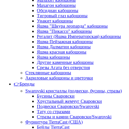
Малахит кабошоны
Махагон кабошоны
Обсидиан кабошоны
Тигровый глаз кабошоны
Унакит кабошоны
Яшма "Шкура леопарда" кабошоны
Яшма "Пикассо" кабошоны
Регалит (Яшма Императорская) кабошоны
Яшма Пейзажная кабошоны
Яшма Далматин кабошоны
Яшма красная кабошоны
Яшма кабошоны
Другие каменные кабошоны
Срезы Агата без отверстия
Стеклянные кабошоны
Акриловые кабошоны и цветочки
👉Бренды
Swarovski кристаллы (подвески, бусины, стразы)
Бусины Сваровски
Хрустальный жемчуг Сваровски
Подвески Сваровски/Swarovski
Тату со стразами
Стразы и камни Сваровски/Swarovski
Фурнитура TierraCast (США)
Бейлы TierraCast