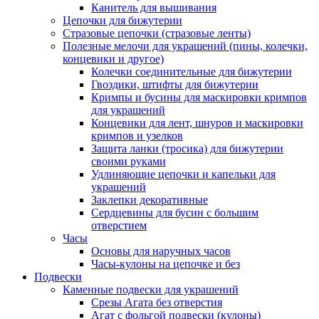
Канитель для вышивания
Цепочки для бижутерии
Стразовые цепочки (стразовые ленты)
Полезные мелочи для украшений (пины, колечки,
концевики и другое)
Колечки соединительные для бижутерии
Гвоздики, штифты для бижутерии
Кримпы и бусины для маскировки кримпов
для украшений
Концевики для лент, шнуров и маскировки
кримпов и узелков
Защита ланки (тросика) для бижутерии
своими руками
Удлиняющие цепочки и капельки для
украшений
Заклепки декоративные
Сердцевины для бусин с большим
отверстием
Часы
Основы для наручных часов
Часы-кулоны на цепочке и без
Подвески
Каменные подвески для украшений
Срезы Агата без отверстия
Агат с фольгой подвески (кулоны)