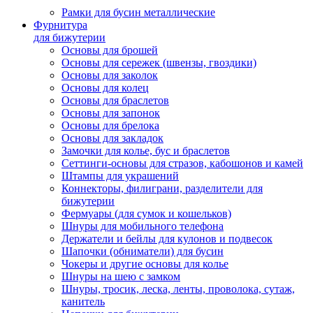
Рамки для бусин металлические
Фурнитура
для бижутерии
Основы для брошей
Основы для сережек (швензы, гвоздики)
Основы для заколок
Основы для колец
Основы для браслетов
Основы для запонок
Основы для брелока
Основы для закладок
Замочки для колье, бус и браслетов
Сеттинги-основы для стразов, кабошонов и камей
Штампы для украшений
Коннекторы, филиграни, разделители для
бижутерии
Фермуары (для сумок и кошельков)
Шнуры для мобильного телефона
Держатели и бейлы для кулонов и подвесок
Шапочки (обниматели) для бусин
Чокеры и другие основы для колье
Шнуры на шею с замком
Шнуры, тросик, леска, ленты, проволока, сутаж,
канитель