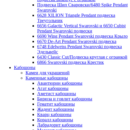
Подвеска Шип Сваровски/6480 Spike Pendant
Swarovski
6628 XILION Triangle Pendant подвеска
Треугольник
6656 Galactic Vertical Swarovski и 6650 Cubist
Pendant Swarovski подвески
6690 Wing Pendant Swarovski подвеска Крыло
6670 De-Art Pendant Swarovski подвеска
6748 Edelweiss Pendant Swarovski подвеска
Эдельвейс
6430 Classic Cut/Подвеска круглая с огранкой
6866 Swarovski подвеска Крестик
Кабошоны
Камеи для украшений
Каменные кабошоны
Авантюрин кабошоны
Агат кабошоны
Аметист кабошоны
Бирюза и говлит кабошоны
Гематит кабошоны
Жадеит кабошоны
Кварц кабошоны
Коралл кабошоны
Лабрадорит кабошоны