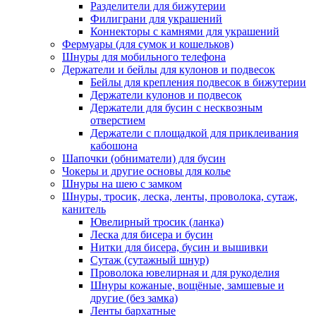
Разделители для бижутерии
Филиграни для украшений
Коннекторы с камнями для украшений
Фермуары (для сумок и кошельков)
Шнуры для мобильного телефона
Держатели и бейлы для кулонов и подвесок
Бейлы для крепления подвесок в бижутерии
Держатели кулонов и подвесок
Держатели для бусин с несквозным
отверстием
Держатели с площадкой для приклеивания
кабошона
Шапочки (обниматели) для бусин
Чокеры и другие основы для колье
Шнуры на шею с замком
Шнуры, тросик, леска, ленты, проволока, сутаж,
канитель
Ювелирный тросик (ланка)
Леска для бисера и бусин
Нитки для бисера, бусин и вышивки
Сутаж (сутажный шнур)
Проволока ювелирная и для рукоделия
Шнуры кожаные, вощёные, замшевые и
другие (без замка)
Ленты бархатные