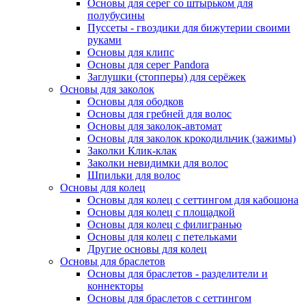
Основы для серег со штырьком для
полубусины
Пуссеты - гвоздики для бижутерии своими
руками
Основы для клипс
Основы для серег Pandora
Заглушки (стопперы) для серёжек
Основы для заколок
Основы для ободков
Основы для гребней для волос
Основы для заколок-автомат
Основы для заколок крокодильчик (зажимы)
Заколки Клик-клак
Заколки невидимки для волос
Шпильки для волос
Основы для колец
Основы для колец с сеттингом для кабошона
Основы для колец с площадкой
Основы для колец с филигранью
Основы для колец с петельками
Другие основы для колец
Основы для браслетов
Основы для браслетов - разделители и
коннекторы
Основы для браслетов с сеттингом