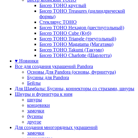
Бисер TOHO круглый
Бисер TOHO Treasures (цилиндрической
формы)
Стеклярус TOHO
Бисер TOHO Hexagon (шестиугольный)
Бисер TOHO Cube (Куб)
Бисер TOHO Triangle (треугольный)
Бисер TOHO Magatama (Магатама)
Бисер TOHO Takumi (Такуми)
Бисер TOHO Charlotte (Шарлотта)
♥ Новинки
Все для создания украшений Pandora
Основы Для Pandora (основы, фурнитура)
Бусины для Pandora
Бейлы
Для Шамбалы: Бусины, коннекторы со стразами, шнуры
Шнуры и фурнитура к ним
шнуры
концевики
замочки
бусины
другое
Для создания многорядных украшений
замочки