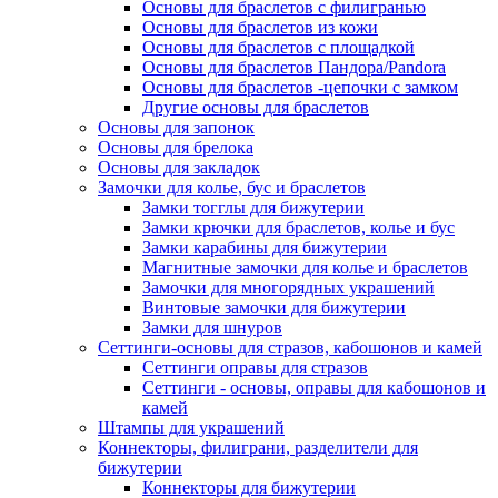
Основы для браслетов с филигранью
Основы для браслетов из кожи
Основы для браслетов с площадкой
Основы для браслетов Пандора/Pandora
Основы для браслетов -цепочки с замком
Другие основы для браслетов
Основы для запонок
Основы для брелока
Основы для закладок
Замочки для колье, бус и браслетов
Замки тогглы для бижутерии
Замки крючки для браслетов, колье и бус
Замки карабины для бижутерии
Магнитные замочки для колье и браслетов
Замочки для многорядных украшений
Винтовые замочки для бижутерии
Замки для шнуров
Сеттинги-основы для стразов, кабошонов и камей
Сеттинги оправы для стразов
Сеттинги - основы, оправы для кабошонов и
камей
Штампы для украшений
Коннекторы, филиграни, разделители для
бижутерии
Коннекторы для бижутерии