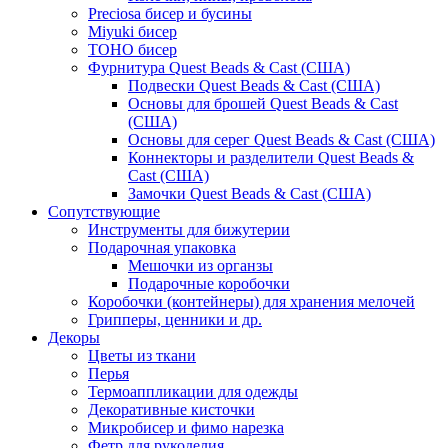
Preciosa бисер и бусины
Miyuki бисер
TOHO бисер
Фурнитура Quest Beads & Cast (США)
Подвески Quest Beads & Cast (США)
Основы для брошей Quest Beads & Cast
(США)
Основы для серег Quest Beads & Cast (США)
Коннекторы и разделители Quest Beads &
Cast (США)
Замочки Quest Beads & Cast (США)
Сопутствующие
Инструменты для бижутерии
Подарочная упаковка
Мешочки из органзы
Подарочные коробочки
Коробочки (контейнеры) для хранения мелочей
Грипперы, ценники и др.
Декоры
Цветы из ткани
Перья
Термоаппликации для одежды
Декоративные кисточки
Микробисер и фимо нарезка
Фетр для рукоделия