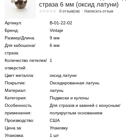
страза 6 мм (оксид латуни)
0 отзыв(ов)
Написать отзыв
Артикул:
В-01-22-02
Бренд:
Vintaje
Размер/Длина:
9 мм
Для кабошона/
6 мм
страза:
Количество петелек/
1
отверстий:
Цвет металла:
оксид латуни
Покрытие:
Оксидированная латунь
Материал:
латунь
Категория:
Подвески и кулоны
Особенность
Для стразов и камней с конусным/
применения:
полукруглым основанием
Производство:
США
Цена за:
Упаковку
Упаковка:
1 шт