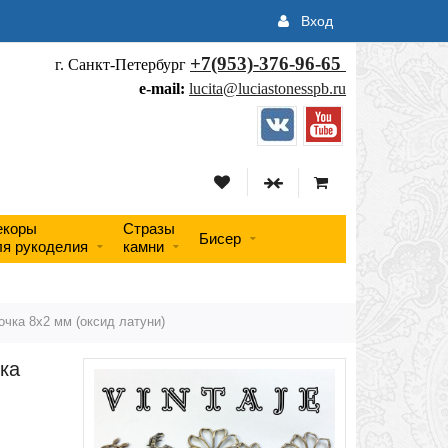
Вход
+7(953)-376-96-65
г. Санкт-Петербург
e-mail:
lucita@luciastonesspb.ru
екоры
Стразы
Бисер
ля рукоделия
камни
чка 8х2 мм (оксид латуни)
ка