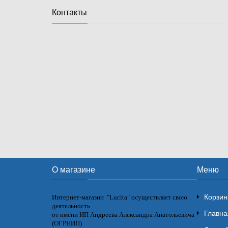
Контакты
О магазине
Меню
Корзин
Интернет-магазин "Lucita" осуществляет свою
деятельность
Главна
от имени ИП Андреева Александра Анатольевича
(ОГРНИП)