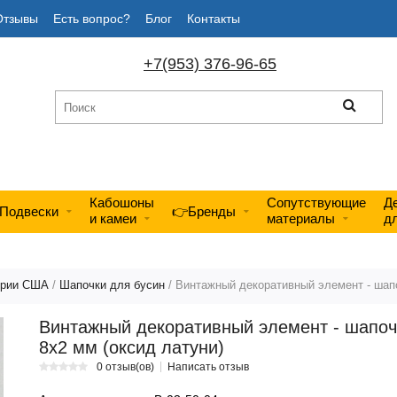
Отзывы
Есть вопрос?
Блог
Контакты
+7(953) 376-96-65
Кабошоны
Сопутствующие
Д
Подвески
👉Бренды
и камеи
материалы
д
ерии США
/
Шапочки для бусин
/ Винтажный декоративный элемент - шапо
Винтажный декоративный элемент - шапоч
8х2 мм (оксид латуни)
0 отзыв(ов)
Написать отзыв