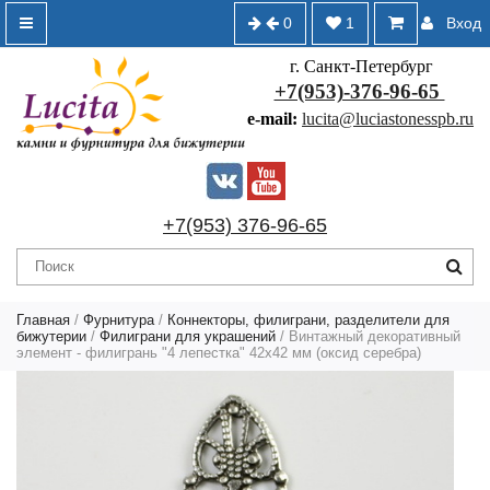
0
1
Вход
г. Санкт-Петербург
+7(953)-376-96-65
e-mail:
lucita@luciastonesspb.ru
+7(953) 376-96-65
Главная
/
Фурнитура
/
Коннекторы, филиграни, разделители для
бижутерии
/
Филиграни для украшений
/ Винтажный декоративный
элемент - филигрань "4 лепестка" 42х42 мм (оксид серебра)