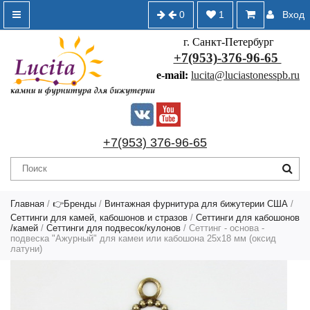
0
1
Вход
г. Санкт-Петербург
+7(953)-376-96-65
e-mail:
lucita@luciastonesspb.ru
+7(953) 376-96-65
Главная
/
👉Бренды
/
Винтажная фурнитура для бижутерии США
/
Сеттинги для камей, кабошонов и стразов
/
Сеттинги для кабошонов
/камей
/
Сеттинги для подвесок/кулонов
/ Сеттинг - основа -
подвеска "Ажурный" для камеи или кабошона 25х18 мм (оксид
латуни)