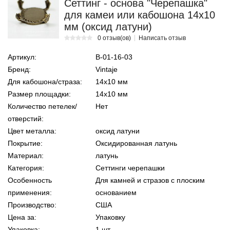
Сеттинг - основа "Черепашка"
для камеи или кабошона 14х10
мм (оксид латуни)
0 отзыв(ов)
Написать отзыв
Артикул:
В-01-16-03
Бренд:
Vintaje
Для кабошона/страза:
14х10 мм
Размер площадки:
14х10 мм
Количество петелек/
Нет
отверстий:
Цвет металла:
оксид латуни
Покрытие:
Оксидированная латунь
Материал:
латунь
Категория:
Сеттинги черепашки
Особенность
Для камней и стразов с плоским
применения:
основанием
Производство:
США
Цена за:
Упаковку
Упаковка:
1 шт