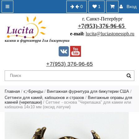
0
1
Вход
г. Санкт-Петербург
+7(953)-376-96-65
e-mail:
lucita@luciastonesspb.ru
+7(953) 376-96-65
Главная
/
👉Бренды
/
Винтажная фурнитура для бижутерии США
/
Сеттинги для камей, кабошонов и стразов
/
Винтажные оправы для
камней (черепашки)
/ Сеттинг - основа "Черепашка" для камеи или
кабошона 14х10 мм (оксид латуни)