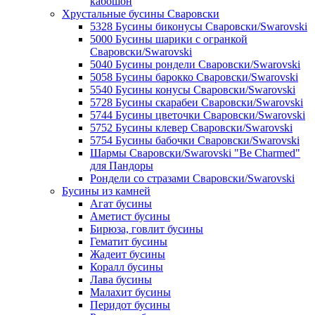
кабошон
Хрустальные бусины Сваровски
5328 Бусины биконусы Сваровски/Swarovski
5000 Бусины шарики с огранкой
Сваровски/Swarovski
5040 Бусины рондели Сваровски/Swarovski
5058 Бусины барокко Сваровски/Swarovski
5540 Бусины конусы Сваровски/Swarovski
5728 Бусины скарабеи Сваровски/Swarovski
5744 Бусины цветочки Сваровски/Swarovski
5752 Бусины клевер Сваровски/Swarovski
5754 Бусины бабочки Сваровски/Swarovski
Шармы Сваровски/Swarovski "Be Charmed"
для Пандоры
Рондели со стразами Сваровски/Swarovski
Бусины из камней
Агат бусины
Аметист бусины
Бирюза, говлит бусины
Гематит бусины
Жадеит бусины
Коралл бусины
Лава бусины
Малахит бусины
Перидот бусины