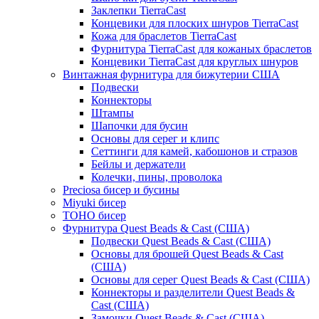
Заклепки TierraCast
Концевики для плоских шнуров TierraCast
Кожа для браслетов TierraCast
Фурнитура TierraCast для кожаных браслетов
Концевики TierraCast для круглых шнуров
Винтажная фурнитура для бижутерии США
Подвески
Коннекторы
Штампы
Шапочки для бусин
Основы для серег и клипс
Сеттинги для камей, кабошонов и стразов
Бейлы и держатели
Колечки, пины, проволока
Preciosa бисер и бусины
Miyuki бисер
TOHO бисер
Фурнитура Quest Beads & Cast (США)
Подвески Quest Beads & Cast (США)
Основы для брошей Quest Beads & Cast
(США)
Основы для серег Quest Beads & Cast (США)
Коннекторы и разделители Quest Beads &
Cast (США)
Замочки Quest Beads & Cast (США)