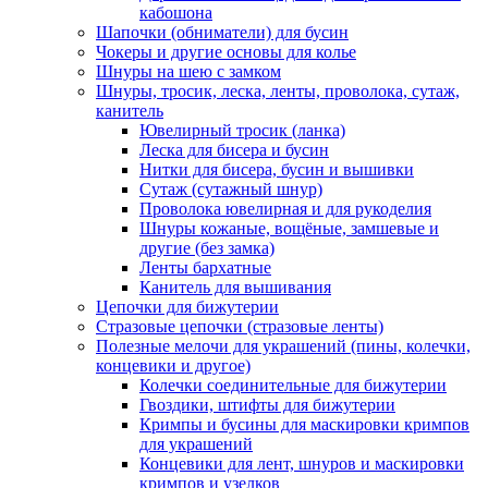
кабошона
Шапочки (обниматели) для бусин
Чокеры и другие основы для колье
Шнуры на шею с замком
Шнуры, тросик, леска, ленты, проволока, сутаж,
канитель
Ювелирный тросик (ланка)
Леска для бисера и бусин
Нитки для бисера, бусин и вышивки
Сутаж (сутажный шнур)
Проволока ювелирная и для рукоделия
Шнуры кожаные, вощёные, замшевые и
другие (без замка)
Ленты бархатные
Канитель для вышивания
Цепочки для бижутерии
Стразовые цепочки (стразовые ленты)
Полезные мелочи для украшений (пины, колечки,
концевики и другое)
Колечки соединительные для бижутерии
Гвоздики, штифты для бижутерии
Кримпы и бусины для маскировки кримпов
для украшений
Концевики для лент, шнуров и маскировки
кримпов и узелков