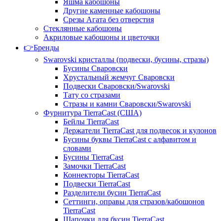
Яшма кабошоны
Другие каменные кабошоны
Срезы Агата без отверстия
Стеклянные кабошоны
Акриловые кабошоны и цветочки
👉Бренды
Swarovski кристаллы (подвески, бусины, стразы)
Бусины Сваровски
Хрустальный жемчуг Сваровски
Подвески Сваровски/Swarovski
Тату со стразами
Стразы и камни Сваровски/Swarovski
Фурнитура TierraCast (США)
Бейлы TierraCast
Держатели TierraCast для подвесок и кулонов
Бусины буквы TierraCast с алфавитом и
словами
Бусины TierraCast
Замочки TierraCast
Коннекторы TierraCast
Подвески TierraCast
Разделители бусин TierraCast
Сеттинги, оправы для стразов/кабошонов
TierraCast
Шапочки для бусин TierraCast