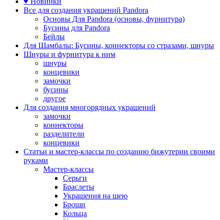
♥ Новинки
Все для создания украшений Pandora
Основы Для Pandora (основы, фурнитура)
Бусины для Pandora
Бейлы
Для Шамбалы: Бусины, коннекторы со стразами, шнуры
Шнуры и фурнитура к ним
шнуры
концевики
замочки
бусины
другое
Для создания многорядных украшений
замочки
коннекторы
разделители
концевики
Статьи и мастер-классы по созданию бижутерии своими
руками
Мастер-классы
Серьги
Браслеты
Украшения на шею
Броши
Кольца