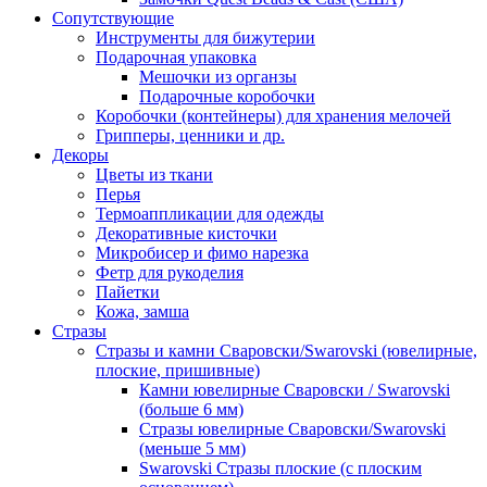
Сопутствующие
Инструменты для бижутерии
Подарочная упаковка
Мешочки из органзы
Подарочные коробочки
Коробочки (контейнеры) для хранения мелочей
Грипперы, ценники и др.
Декоры
Цветы из ткани
Перья
Термоаппликации для одежды
Декоративные кисточки
Микробисер и фимо нарезка
Фетр для рукоделия
Пайетки
Кожа, замша
Стразы
Стразы и камни Сваровски/Swarovski (ювелирные,
плоские, пришивные)
Камни ювелирные Сваровски / Swarovski
(больше 6 мм)
Стразы ювелирные Сваровски/Swarovski
(меньше 5 мм)
Swarovski Стразы плоские (с плоским