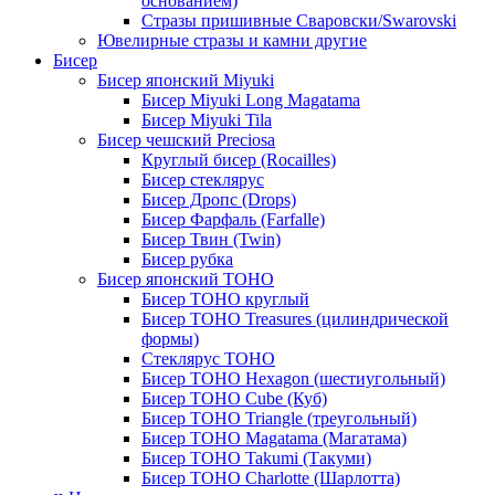
основанием)
Стразы пришивные Сваровски/Swarovski
Ювелирные стразы и камни другие
Бисер
Бисер японский Miyuki
Бисер Miyuki Long Magatama
Бисер Miyuki Tila
Бисер чешский Preciosa
Круглый бисер (Rocailles)
Бисер стеклярус
Бисер Дропс (Drops)
Бисер Фарфаль (Farfalle)
Бисер Твин (Twin)
Бисер рубка
Бисер японский TOHO
Бисер TOHO круглый
Бисер TOHO Treasures (цилиндрической
формы)
Стеклярус TOHO
Бисер TOHO Hexagon (шестиугольный)
Бисер TOHO Cube (Куб)
Бисер TOHO Triangle (треугольный)
Бисер TOHO Magatama (Магатама)
Бисер TOHO Takumi (Такуми)
Бисер TOHO Charlotte (Шарлотта)