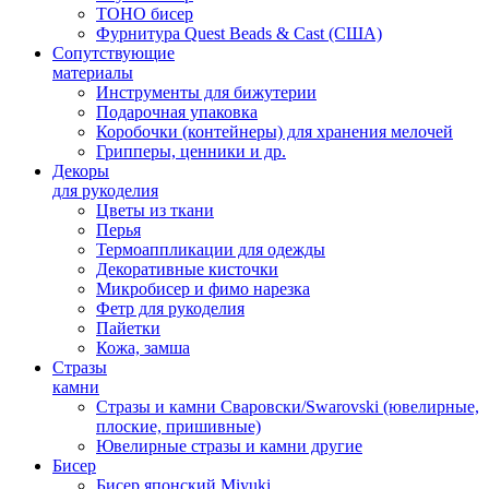
TOHO бисер
Фурнитура Quest Beads & Cast (США)
Сопутствующие
материалы
Инструменты для бижутерии
Подарочная упаковка
Коробочки (контейнеры) для хранения мелочей
Грипперы, ценники и др.
Декоры
для рукоделия
Цветы из ткани
Перья
Термоаппликации для одежды
Декоративные кисточки
Микробисер и фимо нарезка
Фетр для рукоделия
Пайетки
Кожа, замша
Стразы
камни
Стразы и камни Сваровски/Swarovski (ювелирные,
плоские, пришивные)
Ювелирные стразы и камни другие
Бисер
Бисер японский Miyuki