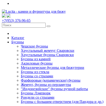
+7(953) 376-96-65
Каталог
Бусины
Чешские бусины
Хрустальный жемчуг Сваровски
Хрустальные бусины Сваровски
Бусины из камней
Акриловые бусины
Металлические бусины для бижутерии
Бусины из стекла
Бусины со стразами
Фарфоровые (керамические) бусины
Жемчуг, бусины из перламутра
"Индонезийские" бусины ручной работы
Бусины Лэмпворк
Рондели со стразами
Бусины с большим отверстием (для Пандора и др.)