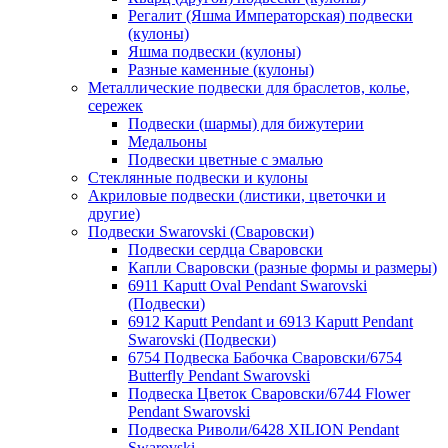
Регалит (Яшма Императорская) подвески
(кулоны)
Яшма подвески (кулоны)
Разные каменные (кулоны)
Металлические подвески для браслетов, колье,
сережек
Подвески (шармы) для бижутерии
Медальоны
Подвески цветные с эмалью
Стеклянные подвески и кулоны
Акриловые подвески (листики, цветочки и
другие)
Подвески Swarovski (Сваровски)
Подвески сердца Сваровски
Капли Сваровски (разные формы и размеры)
6911 Kaputt Oval Pendant Swarovski
(Подвески)
6912 Kaputt Pendant и 6913 Kaputt Pendant
Swarovski (Подвески)
6754 Подвеска Бабочка Сваровски/6754
Butterfly Pendant Swarovski
Подвеска Цветок Сваровски/6744 Flower
Pendant Swarovski
Подвеска Риволи/6428 XILION Pendant
Swarovski