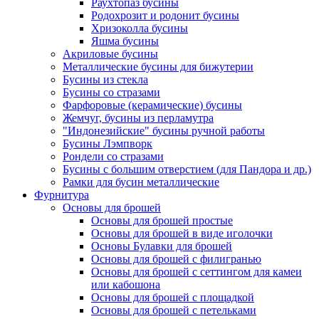
Раухтопаз бусины
Родохрозит и родонит бусины
Хризоколла бусины
Яшма бусины
Акриловые бусины
Металлические бусины для бижутерии
Бусины из стекла
Бусины со стразами
Фарфоровые (керамические) бусины
Жемчуг, бусины из перламутра
"Индонезийские" бусины ручной работы
Бусины Лэмпворк
Рондели со стразами
Бусины с большим отверстием (для Пандора и др.)
Рамки для бусин металлические
Фурнитура
Основы для брошей
Основы для брошей простые
Основы для брошей в виде иголочки
Основы Булавки для брошей
Основы для брошей с филигранью
Основы для брошей с сеттингом для камеи
или кабошона
Основы для брошей с площадкой
Основы для брошей с петельками