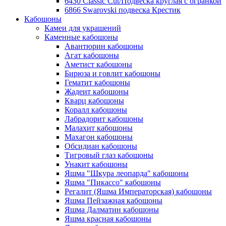
6430 Classic Cut/Подвеска круглая с огранкой
6866 Swarovski подвеска Крестик
Кабошоны
Камеи для украшений
Каменные кабошоны
Авантюрин кабошоны
Агат кабошоны
Аметист кабошоны
Бирюза и говлит кабошоны
Гематит кабошоны
Жадеит кабошоны
Кварц кабошоны
Коралл кабошоны
Лабрадорит кабошоны
Малахит кабошоны
Махагон кабошоны
Обсидиан кабошоны
Тигровый глаз кабошоны
Унакит кабошоны
Яшма "Шкура леопарда" кабошоны
Яшма "Пикассо" кабошоны
Регалит (Яшма Императорская) кабошоны
Яшма Пейзажная кабошоны
Яшма Далматин кабошоны
Яшма красная кабошоны