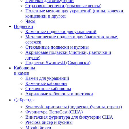
Цепочки для бижутерии
Стразовые цепочки (стразовые ленты)
Полезные мелочи для украшений (пины, колечки,
концевики и другое)
Часы
Подвески
Каменные подвески для украшений
Металлические подвески для браслетов, колье,
сережек
Стеклянные подвески и кулоны
Акриловые подвески (листики, цветочки и
другие)
Подвески Swarovski (Сваровски)
Кабошоны
и камеи
Камеи для украшений
Каменные кабошоны
Стеклянные кабошоны
Акриловые кабошоны и цветочки
👉Бренды
Swarovski кристаллы (подвески, бусины, стразы)
Фурнитура TierraCast (США)
Винтажная фурнитура для бижутерии США
Preciosa бисер и бусины
Miyuki бисер