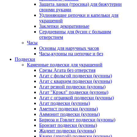
Защита ланки (тросика) для бижутерии
своими руками
Удлиняющие цепочки и капельки для
украшений
Заклепки декоративные
Сердцевины для бусин с большим
отверстием
Часы
Основы для наручных часов
Часы-кулоны на цепочке и без
Подвески
Каменные подвески для украшений
Срезы Агата без отверстия
Агат с фольгой подвески (кулоны)
Агат с кварцем подвески (кулоны)
Агат резной подвески (кулоны)
Агат "Крэкл" подвески (кулоны)
Агат с огранкой подвески (кулоны)
Агат подвески (кулоны)
Аметист подвески (кулоны)
Аммонит подвески (кулоны)
Бирюза и Говлит подвески (кулоны)
Бронзит подвески (кулоны)
Жадеит подвески (кулоны)
Кварц (другой) подвески (кулоны)