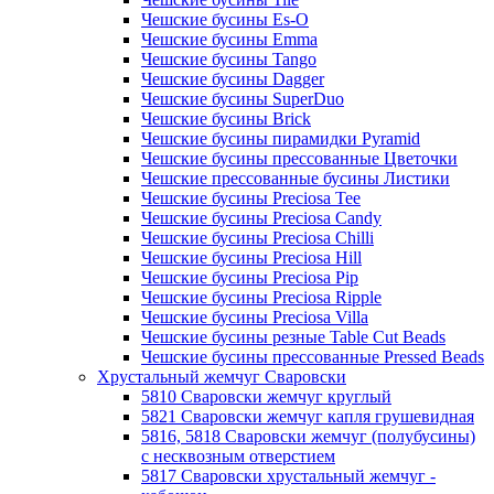
Чешские бусины Es-O
Чешские бусины Emma
Чешские бусины Tango
Чешские бусины Dagger
Чешские бусины SuperDuo
Чешские бусины Brick
Чешские бусины пирамидки Pyramid
Чешские бусины прессованные Цветочки
Чешские прессованные бусины Листики
Чешские бусины Preciosa Tee
Чешские бусины Preciosa Candy
Чешские бусины Preciosa Chilli
Чешские бусины Preciosa Hill
Чешские бусины Preciosa Pip
Чешские бусины Preciosa Ripple
Чешские бусины Preciosa Villa
Чешские бусины резные Table Cut Beads
Чешские бусины прессованные Pressed Beads
Хрустальный жемчуг Сваровски
5810 Сваровски жемчуг круглый
5821 Сваровски жемчуг капля грушевидная
5816, 5818 Сваровски жемчуг (полубусины)
с несквозным отверстием
5817 Сваровски хрустальный жемчуг -