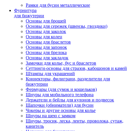
Рамки для бусин металлические
Фурнитура
для бижутерии
Основы для брошей
Основы для сережек (швензы, гвоздики)
Основы для заколок
Основы для колец
Основы для браслетов
Основы для запонок
Основы для брелока
Основы для закладок
Замочки для колье, бус и браслетов
Сеттинги-основы для стразов, кабошонов и камей
Штампы для украшений
Коннекторы, филиграни, разделители для
бижутерии
Фермуары (для сумок и кошельков)
Шнуры для мобильного телефона
Держатели и бейлы для кулонов и подвесок
Шапочки (обниматели) для бусин
Чокеры и другие основы для колье
Шнуры на шею с замком
Шнуры, тросик, леска, ленты, проволока, сутаж,
канитель