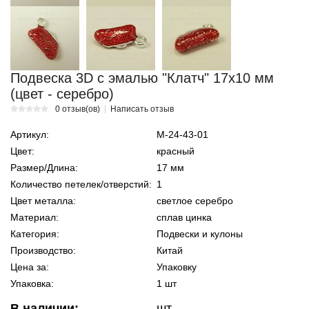
Подвеска 3D с эмалью "Клатч" 17х10 мм
(цвет - серебро)
0 отзыв(ов)
Написать отзыв
Артикул:
М-24-43-01
Цвет:
красный
Размер/Длина:
17 мм
Количество петелек/отверстий:
1
Цвет металла:
светлое серебро
Материал:
сплав цинка
Категория:
Подвески и кулоны
Производство:
Китай
Цена за:
Упаковку
Упаковка:
1 шт
В наличии:
шт