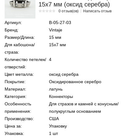
15х7 мм (оксид серебра)
0 отзыв(ов)
Написать отзыв
Артикул:
В-05-27-03
Бренд:
Vintaje
Размер/Длина:
15 мм
Для кабошона/
15х7 мм
страза:
Количество петелек/
4
отверстий:
Цвет металла:
оксид серебра
Покрытие:
Оксидированное серебро
Материал:
латунь
Категория:
Коннекторы
Особенность
Для стразов и камней с конусным/
применения:
полукруглым основанием
Производство:
США
Цена за:
Упаковку
Упаковка:
1 шт