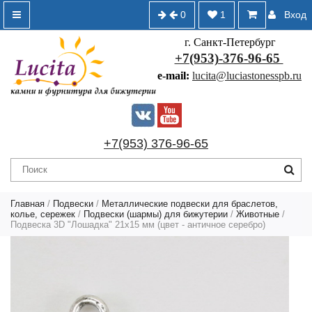
0
1
Вход
г. Санкт-Петербург
+7(953)-376-96-65
e-mail:
lucita@luciastonesspb.ru
+7(953) 376-96-65
Главная
/
Подвески
/
Металлические подвески для браслетов,
колье, сережек
/
Подвески (шармы) для бижутерии
/
Животные
/
Подвеска 3D "Лошадка" 21х15 мм (цвет - античное серебро)