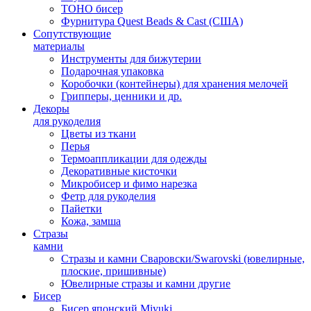
TOHO бисер
Фурнитура Quest Beads & Cast (США)
Сопутствующие
материалы
Инструменты для бижутерии
Подарочная упаковка
Коробочки (контейнеры) для хранения мелочей
Грипперы, ценники и др.
Декоры
для рукоделия
Цветы из ткани
Перья
Термоаппликации для одежды
Декоративные кисточки
Микробисер и фимо нарезка
Фетр для рукоделия
Пайетки
Кожа, замша
Стразы
камни
Стразы и камни Сваровски/Swarovski (ювелирные,
плоские, пришивные)
Ювелирные стразы и камни другие
Бисер
Бисер японский Miyuki