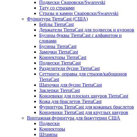
Подвески Сваровски/Swarovski
Тату со стразами
Стразы и камни Сваровски/Swarovski
Фурнитура TierraCast (США)
Бейлы TierraCast
Держатели TierraCast для подвесок и кулонов
Бусины буквы TierraCast с алфавитом и
словами
Бусины TierraCast
Замочки TierraCast
Коннекторы TierraCast
Подвески TierraCast
Разделители бусин TierraCast
Сеттинги, оправы для стразов/кабошонов
TierraCast
Шапочки для бусин TierraCast
Заклепки TierraCast
Концевики для плоских шнуров TierraCast
Кожа для браслетов TierraCast
Фурнитура TierraCast для кожаных браслетов
Концевики TierraCast для круглых шнуров
Винтажная фурнитура для бижутерии США
Подвески
Коннекторы
Штампы