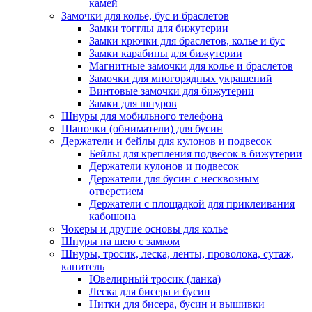
камей
Замочки для колье, бус и браслетов
Замки тогглы для бижутерии
Замки крючки для браслетов, колье и бус
Замки карабины для бижутерии
Магнитные замочки для колье и браслетов
Замочки для многорядных украшений
Винтовые замочки для бижутерии
Замки для шнуров
Шнуры для мобильного телефона
Шапочки (обниматели) для бусин
Держатели и бейлы для кулонов и подвесок
Бейлы для крепления подвесок в бижутерии
Держатели кулонов и подвесок
Держатели для бусин с несквозным
отверстием
Держатели с площадкой для приклеивания
кабошона
Чокеры и другие основы для колье
Шнуры на шею с замком
Шнуры, тросик, леска, ленты, проволока, сутаж,
канитель
Ювелирный тросик (ланка)
Леска для бисера и бусин
Нитки для бисера, бусин и вышивки