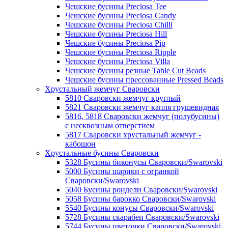
Чешские бусины Preciosa Tee
Чешские бусины Preciosa Candy
Чешские бусины Preciosa Chilli
Чешские бусины Preciosa Hill
Чешские бусины Preciosa Pip
Чешские бусины Preciosa Ripple
Чешские бусины Preciosa Villa
Чешские бусины резные Table Cut Beads
Чешские бусины прессованные Pressed Beads
Хрустальный жемчуг Сваровски
5810 Сваровски жемчуг круглый
5821 Сваровски жемчуг капля грушевидная
5816, 5818 Сваровски жемчуг (полубусины)
с несквозным отверстием
5817 Сваровски хрустальный жемчуг -
кабошон
Хрустальные бусины Сваровски
5328 Бусины биконусы Сваровски/Swarovski
5000 Бусины шарики с огранкой
Сваровски/Swarovski
5040 Бусины рондели Сваровски/Swarovski
5058 Бусины барокко Сваровски/Swarovski
5540 Бусины конусы Сваровски/Swarovski
5728 Бусины скарабеи Сваровски/Swarovski
5744 Бусины цветочки Сваровски/Swarovski