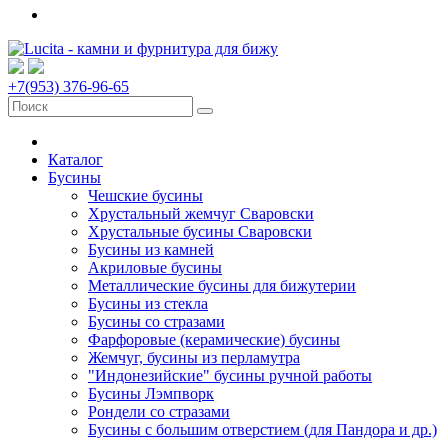
+7(953) 376-96-65
Каталог
Бусины
Чешские бусины
Хрустальный жемчуг Сваровски
Хрустальные бусины Сваровски
Бусины из камней
Акриловые бусины
Металлические бусины для бижутерии
Бусины из стекла
Бусины со стразами
Фарфоровые (керамические) бусины
Жемчуг, бусины из перламутра
"Индонезийские" бусины ручной работы
Бусины Лэмпворк
Рондели со стразами
Бусины с большим отверстием (для Пандора и др.)