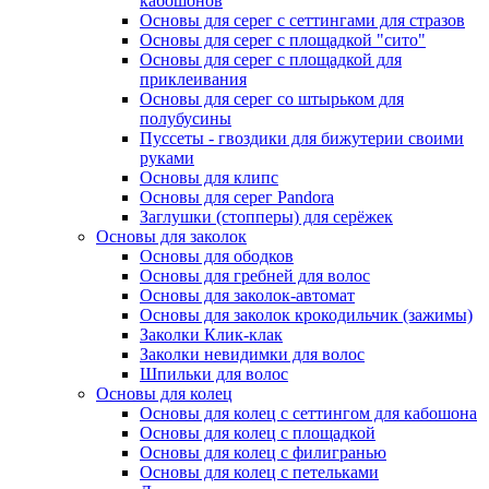
кабошонов
Основы для серег с сеттингами для стразов
Основы для серег с площадкой "сито"
Основы для серег с площадкой для
приклеивания
Основы для серег со штырьком для
полубусины
Пуссеты - гвоздики для бижутерии своими
руками
Основы для клипс
Основы для серег Pandora
Заглушки (стопперы) для серёжек
Основы для заколок
Основы для ободков
Основы для гребней для волос
Основы для заколок-автомат
Основы для заколок крокодильчик (зажимы)
Заколки Клик-клак
Заколки невидимки для волос
Шпильки для волос
Основы для колец
Основы для колец с сеттингом для кабошона
Основы для колец с площадкой
Основы для колец с филигранью
Основы для колец с петельками