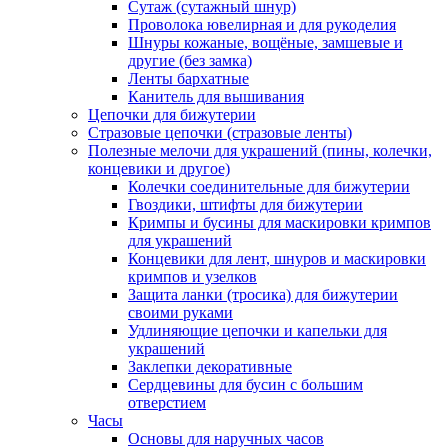
Сутаж (сутажный шнур)
Проволока ювелирная и для рукоделия
Шнуры кожаные, вощёные, замшевые и
другие (без замка)
Ленты бархатные
Канитель для вышивания
Цепочки для бижутерии
Стразовые цепочки (стразовые ленты)
Полезные мелочи для украшений (пины, колечки,
концевики и другое)
Колечки соединительные для бижутерии
Гвоздики, штифты для бижутерии
Кримпы и бусины для маскировки кримпов
для украшений
Концевики для лент, шнуров и маскировки
кримпов и узелков
Защита ланки (тросика) для бижутерии
своими руками
Удлиняющие цепочки и капельки для
украшений
Заклепки декоративные
Сердцевины для бусин с большим
отверстием
Часы
Основы для наручных часов