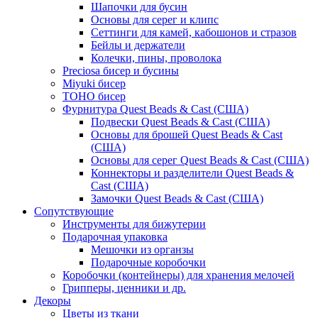
Шапочки для бусин
Основы для серег и клипс
Сеттинги для камей, кабошонов и стразов
Бейлы и держатели
Колечки, пины, проволока
Preciosa бисер и бусины
Miyuki бисер
TOHO бисер
Фурнитура Quest Beads & Cast (США)
Подвески Quest Beads & Cast (США)
Основы для брошей Quest Beads & Cast
(США)
Основы для серег Quest Beads & Cast (США)
Коннекторы и разделители Quest Beads &
Cast (США)
Замочки Quest Beads & Cast (США)
Сопутствующие
Инструменты для бижутерии
Подарочная упаковка
Мешочки из органзы
Подарочные коробочки
Коробочки (контейнеры) для хранения мелочей
Грипперы, ценники и др.
Декоры
Цветы из ткани