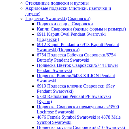
Стеклянные подвески и кулоны
Акриловые подвески (листики, цветочки и
другие)
Подвески Swarovski (Сваровски)
Подвески сердца Сваровски
Капли Сваровски (разные формы и размеры)
6911 Kaputt Oval Pendant Swarovski
(Подвески)
6912 Kaputt Pendant и 6913 Kaputt Pendant
Swarovski (Подвески)
6754 Подвеска Бабочка Сваровски/6754
Butterfly Pendant Swarovski
Подвеска Цветок Сваровски/6744 Flower
Pendant Swarovski
Подвеска Риволи/6428 XILION Pendant
Swarovski
6919 Подвеска ключик Сваровски (Key
Pendant Swarovski)
6730 Radiolarian Pendant PF Swarovski
(Кулон)
Подвеска Сваровски прямоугольная/3500
Lochrose Swarovski
4876 Female Symbol Swarovski и 4878 Male
Symbol Swarovski
Подвеска круглая Сваровски/6210 Swarovski