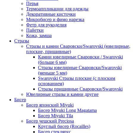
Перья
Термоаппликации для одежды
Декоративные кисточки
Микробисер и фимо нарезка
Фетр для рукоделия
Пайетки
Кожа, замша
Стразы
Стразы и камни Сваровски/Swarovski (ювелирные,
плоские, пришивные)
Камни ювелирные Сваровски / Swarovski
(больше 6 мм)
Стразы ювелирные Сваровски/Swarovski
(меньше 5 мм)
Swarovski Стразы плоские (с плоским
основанием)
Стразы пришивные Сваровски/Swarovski
Ювелирные стразы и камни другие
Бисер
Бисер японский Miyuki
Бисер Miyuki Long Magatama
Бисер Miyuki Tila
Бисер чешский Preciosa
Круглый бисер (Rocailles)
Бисер стеклярус