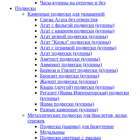
Часы-кулоны на цепочке и без
Подвески
Каменные подвески для украшений
Срезы Агата без отверстия
Агат с фольгой подвески (кулоны)
Агат с кварцем подвески (кулоны)
Агат резной подвески (кулоны)
Агат "Крэкл" подвески (кулоны)
Агат с огранкой подвески (кулоны)
Агат подвески (кулоны)
Аметист подвески (кулоны)
Аммонит подвески (кулоны)
Бирюза и Говлит подвески (кулоны)
Бронзит подвески (кулоны)
Жадеит подвески (кулоны)
Кварц (другой) подвески (кулоны)
Регалит (Яшма Императорская) подвески
(кулоны)
Яшма подвески (кулоны)
Разные каменные (кулоны)
Металлические подвески для браслетов, колье,
сережек
Подвески (шармы) для бижутерии
Медальоны
Подвески цветные с эмалью