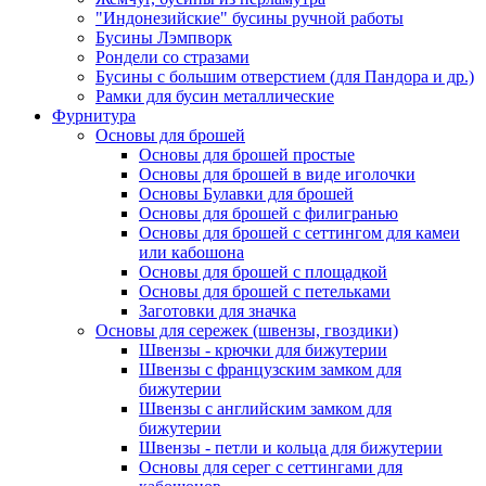
"Индонезийские" бусины ручной работы
Бусины Лэмпворк
Рондели со стразами
Бусины с большим отверстием (для Пандора и др.)
Рамки для бусин металлические
Фурнитура
Основы для брошей
Основы для брошей простые
Основы для брошей в виде иголочки
Основы Булавки для брошей
Основы для брошей с филигранью
Основы для брошей с сеттингом для камеи
или кабошона
Основы для брошей с площадкой
Основы для брошей с петельками
Заготовки для значка
Основы для сережек (швензы, гвоздики)
Швензы - крючки для бижутерии
Швензы с французским замком для
бижутерии
Швензы с английским замком для
бижутерии
Швензы - петли и кольца для бижутерии
Основы для серег с сеттингами для