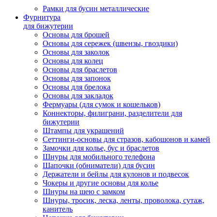
Рамки для бусин металлические
Фурнитура
для бижутерии
Основы для брошей
Основы для сережек (швензы, гвоздики)
Основы для заколок
Основы для колец
Основы для браслетов
Основы для запонок
Основы для брелока
Основы для закладок
Фермуары (для сумок и кошельков)
Коннекторы, филиграни, разделители для
бижутерии
Штампы для украшений
Сеттинги-основы для стразов, кабошонов и камей
Замочки для колье, бус и браслетов
Шнуры для мобильного телефона
Шапочки (обниматели) для бусин
Держатели и бейлы для кулонов и подвесок
Чокеры и другие основы для колье
Шнуры на шею с замком
Шнуры, тросик, леска, ленты, проволока, сутаж,
канитель