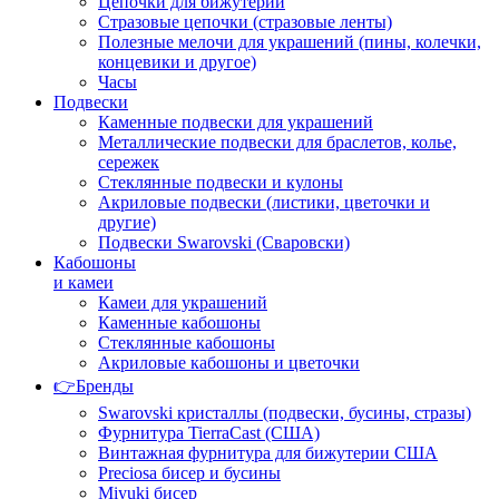
Цепочки для бижутерии
Стразовые цепочки (стразовые ленты)
Полезные мелочи для украшений (пины, колечки,
концевики и другое)
Часы
Подвески
Каменные подвески для украшений
Металлические подвески для браслетов, колье,
сережек
Стеклянные подвески и кулоны
Акриловые подвески (листики, цветочки и
другие)
Подвески Swarovski (Сваровски)
Кабошоны
и камеи
Камеи для украшений
Каменные кабошоны
Стеклянные кабошоны
Акриловые кабошоны и цветочки
👉Бренды
Swarovski кристаллы (подвески, бусины, стразы)
Фурнитура TierraCast (США)
Винтажная фурнитура для бижутерии США
Preciosa бисер и бусины
Miyuki бисер