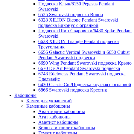
Подвеска Клык/6150 Pegasus Pendant
Swarovski
6525 Swarovski подвеска Волна
6328 XILION Bicone Pendant Swarovski
подвеска Биконус c огранкой
Подвеска Шип Сваровски/6480 Spike Pendant
Swarovski
6628 XILION Triangle Pendant подвеска
Треугольник
6656 Galactic Vertical Swarovski и 6650 Cubist
Pendant Swarovski подвески
6690 Wing Pendant Swarovski подвеска Крыло
6670 De-Art Pendant Swarovski подвеска
6748 Edelweiss Pendant Swarovski подвеска
Эдельвейс
6430 Classic Cut/Подвеска круглая с огранкой
6866 Swarovski подвеска Крестик
Кабошоны
Камеи для украшений
Каменные кабошоны
Авантюрин кабошоны
Агат кабошоны
Аметист кабошоны
Бирюза и говлит кабошоны
Гематит кабошоны