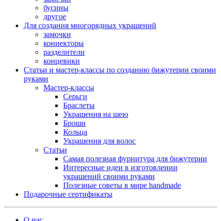
бусины
другое
Для создания многорядных украшений
замочки
коннекторы
разделители
концевики
Статьи и мастер-классы по созданию бижутерии своими
руками
Мастер-классы
Серьги
Браслеты
Украшения на шею
Броши
Кольца
Украшения для волос
Статьи
Самая полезная фурнитура для бижутерии
Интересные идеи в изготовлении
украшений своими руками
Полезные советы в мире handmade
Подарочные сертификаты
О нас