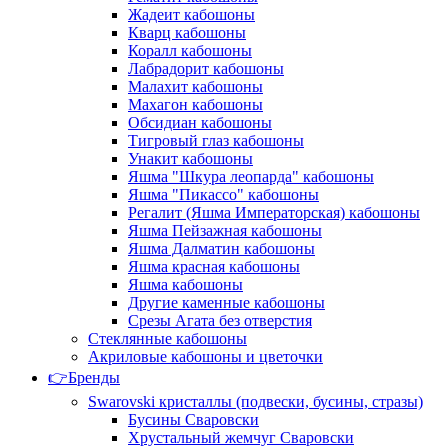
Жадеит кабошоны
Кварц кабошоны
Коралл кабошоны
Лабрадорит кабошоны
Малахит кабошоны
Махагон кабошоны
Обсидиан кабошоны
Тигровый глаз кабошоны
Унакит кабошоны
Яшма "Шкура леопарда" кабошоны
Яшма "Пикассо" кабошоны
Регалит (Яшма Императорская) кабошоны
Яшма Пейзажная кабошоны
Яшма Далматин кабошоны
Яшма красная кабошоны
Яшма кабошоны
Другие каменные кабошоны
Срезы Агата без отверстия
Стеклянные кабошоны
Акриловые кабошоны и цветочки
👉Бренды
Swarovski кристаллы (подвески, бусины, стразы)
Бусины Сваровски
Хрустальный жемчуг Сваровски