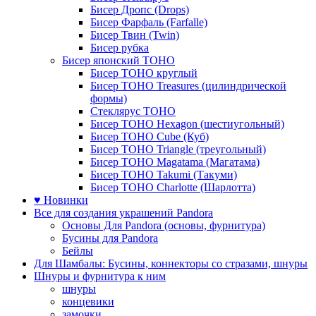
Бисер Дропс (Drops)
Бисер Фарфаль (Farfalle)
Бисер Твин (Twin)
Бисер рубка
Бисер японский TOHO
Бисер TOHO круглый
Бисер TOHO Treasures (цилиндрической
формы)
Стеклярус TOHO
Бисер TOHO Hexagon (шестиугольный)
Бисер TOHO Cube (Куб)
Бисер TOHO Triangle (треугольный)
Бисер TOHO Magatama (Магатама)
Бисер TOHO Takumi (Такуми)
Бисер TOHO Charlotte (Шарлотта)
♥ Новинки
Все для создания украшений Pandora
Основы Для Pandora (основы, фурнитура)
Бусины для Pandora
Бейлы
Для Шамбалы: Бусины, коннекторы со стразами, шнуры
Шнуры и фурнитура к ним
шнуры
концевики
замочки