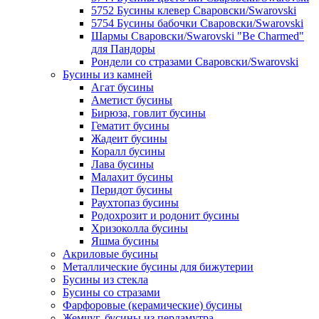
5752 Бусины клевер Сваровски/Swarovski
5754 Бусины бабочки Сваровски/Swarovski
Шармы Сваровски/Swarovski "Be Charmed"
для Пандоры
Рондели со стразами Сваровски/Swarovski
Бусины из камней
Агат бусины
Аметист бусины
Бирюза, говлит бусины
Гематит бусины
Жадеит бусины
Коралл бусины
Лава бусины
Малахит бусины
Перидот бусины
Раухтопаз бусины
Родохрозит и родонит бусины
Хризоколла бусины
Яшма бусины
Акриловые бусины
Металлические бусины для бижутерии
Бусины из стекла
Бусины со стразами
Фарфоровые (керамические) бусины
Жемчуг, бусины из перламутра