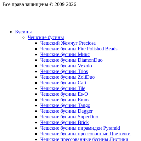
Все права защищены © 2009-2026
Бусины
Чешские бусины
Чешский Жемчуг Preciosa
Чешские бусины Fire Polished Beads
Чешские бусины Микс
Чешские бусины DiamonDuo
Чешские бусины Vexolo
Чешские бусины Trios
Чешские бусины ZoliDuo
Чешские бусины Cali
Чешские бусины Tile
Чешские бусины Es-O
Чешские бусины Emma
Чешские бусины Tango
Чешские бусины Dagger
Чешские бусины SuperDuo
Чешские бусины Brick
Чешские бусины пирамидки Pyramid
Чешские бусины прессованные Цветочки
Чешские прессованные бусины Листики