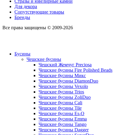
Стразы и ювелирные камни
Для декора
Сопутствующие товары
Бренды
Все права защищены © 2009-2026
Бусины
Чешские бусины
Чешский Жемчуг Preciosa
Чешские бусины Fire Polished Beads
Чешские бусины Микс
Чешские бусины DiamonDuo
Чешские бусины Vexolo
Чешские бусины Trios
Чешские бусины ZoliDuo
Чешские бусины Cali
Чешские бусины Tile
Чешские бусины Es-O
Чешские бусины Emma
Чешские бусины Tango
Чешские бусины Dagger