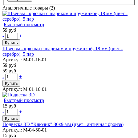
Аналогичные товары (2)
Быстрый просмотр
59 руб
-
+
Купить
Швензы - крючки с шариком и пружинкой, 18 мм (цвет -
серебро), 5 пар
Артикул: М-01-16-01
59 руб
59 руб
-
+
Купить
Артикул: М-01-16-01
Быстрый просмотр
15 руб
-
+
Купить
Подвеска 3D "Ключик" 36х9 мм (цвет - античная бронза)
Артикул: М-04-50-01
15 руб