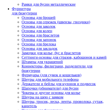
Рамки для бусин металлические
Фурнитура
для бижутерии
Основы для брошей
Основы для сережек (швензы, гвоздики)
Основы для заколок
Основы для колец
Основы для браслетов
Основы для запонок
Основы для брелока
Основы для закладок
Замочки для колье, бус и браслетов
Сеттинги-основы для стразов, кабошонов и камей
Штампы для украшений
Коннекторы, филиграни, разделители для
бижутерии
Фермуары (для сумок и кошельков)
Шнуры для мобильного телефона
Держатели и бейлы для кулонов и подвесок
Шапочки (обниматели) для бусин
Чокеры и другие основы для колье
Шнуры на шею с замком
Шнуры, тросик, леска, ленты, проволока, сутаж,
канитель