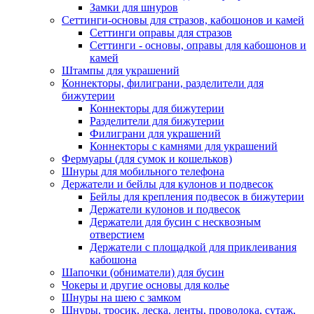
Замки для шнуров
Сеттинги-основы для стразов, кабошонов и камей
Сеттинги оправы для стразов
Сеттинги - основы, оправы для кабошонов и
камей
Штампы для украшений
Коннекторы, филиграни, разделители для
бижутерии
Коннекторы для бижутерии
Разделители для бижутерии
Филиграни для украшений
Коннекторы с камнями для украшений
Фермуары (для сумок и кошельков)
Шнуры для мобильного телефона
Держатели и бейлы для кулонов и подвесок
Бейлы для крепления подвесок в бижутерии
Держатели кулонов и подвесок
Держатели для бусин с несквозным
отверстием
Держатели с площадкой для приклеивания
кабошона
Шапочки (обниматели) для бусин
Чокеры и другие основы для колье
Шнуры на шею с замком
Шнуры, тросик, леска, ленты, проволока, сутаж,