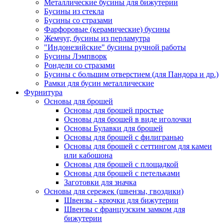
Металлические бусины для бижутерии
Бусины из стекла
Бусины со стразами
Фарфоровые (керамические) бусины
Жемчуг, бусины из перламутра
"Индонезийские" бусины ручной работы
Бусины Лэмпворк
Рондели со стразами
Бусины с большим отверстием (для Пандора и др.)
Рамки для бусин металлические
Фурнитура
Основы для брошей
Основы для брошей простые
Основы для брошей в виде иголочки
Основы Булавки для брошей
Основы для брошей с филигранью
Основы для брошей с сеттингом для камеи
или кабошона
Основы для брошей с площадкой
Основы для брошей с петельками
Заготовки для значка
Основы для сережек (швензы, гвоздики)
Швензы - крючки для бижутерии
Швензы с французским замком для
бижутерии