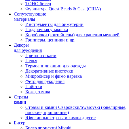
TOHO бисер
Фурнитура Quest Beads & Cast (США)
Сопутствующие
материалы
Инструменты для бижутерии
Подарочная упаковка
Коробочки (контейнеры) для хранения мелочей
Грипперы, ценники и др.
Декоры
для рукоделия
Цветы из ткани
Перья
Термоаппликации для одежды
Декоративные кисточки
Микробисер и фимо нарезка
Фетр для рукоделия
Пайетки
Кожа, замша
Стразы
камни
Стразы и камни Сваровски/Swarovski (ювелирные,
плоские, пришивные)
Ювелирные стразы и камни другие
Бисер
Бисер японский Miyuki