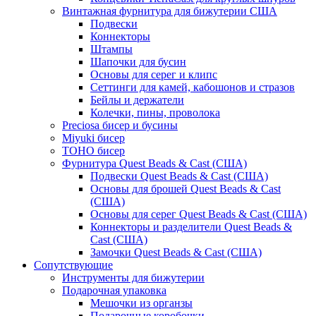
Винтажная фурнитура для бижутерии США
Подвески
Коннекторы
Штампы
Шапочки для бусин
Основы для серег и клипс
Сеттинги для камей, кабошонов и стразов
Бейлы и держатели
Колечки, пины, проволока
Preciosa бисер и бусины
Miyuki бисер
TOHO бисер
Фурнитура Quest Beads & Cast (США)
Подвески Quest Beads & Cast (США)
Основы для брошей Quest Beads & Cast
(США)
Основы для серег Quest Beads & Cast (США)
Коннекторы и разделители Quest Beads &
Cast (США)
Замочки Quest Beads & Cast (США)
Сопутствующие
Инструменты для бижутерии
Подарочная упаковка
Мешочки из органзы
Подарочные коробочки