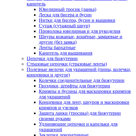
канитель
Ювелирный тросик (ланка)
Леска для бисера и бусин
Нитки для бисера, бусин и вышивки
Сутаж (сутажный шнур)
Проволока ювелирная и для рукоделия
Шнуры кожаные, вощёные, замшевые и
другие (без замка)
Ленты бархатные
Канитель для вышивания
Цепочки для бижутерии
Стразовые цепочки (стразовые ленты)
Полезные мелочи для украшений (пины, колечки,
концевики и другое)
Колечки соединительные для бижутерии
Гвоздики, штифты для бижутерии
Кримпы и бусины для маскировки кримпов
для украшений
Концевики для лент, шнуров и маскировки
кримпов и узелков
Защита ланки (тросика) для бижутерии
своими руками
Удлиняющие цепочки и капельки для
украшений
Заклепки декоративные