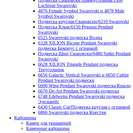
Подвеска Сваровски прямоугольная/3500
Lochrose Swarovski
4876 Female Symbol Swarovski и 4878 Male
Symbol Swarovski
Подвеска круглая Сваровски/6210 Swarovski
Подвеска Клык/6150 Pegasus Pendant
Swarovski
6525 Swarovski подвеска Волна
6328 XILION Bicone Pendant Swarovski
подвеска Биконус c огранкой
Подвеска Шип Сваровски/6480 Spike Pendant
Swarovski
6628 XILION Triangle Pendant подвеска
Треугольник
6656 Galactic Vertical Swarovski и 6650 Cubist
Pendant Swarovski подвески
6690 Wing Pendant Swarovski подвеска Крыло
6670 De-Art Pendant Swarovski подвеска
6748 Edelweiss Pendant Swarovski подвеска
Эдельвейс
6430 Classic Cut/Подвеска круглая с огранкой
6866 Swarovski подвеска Крестик
Кабошоны
Камеи для украшений
Каменные кабошоны