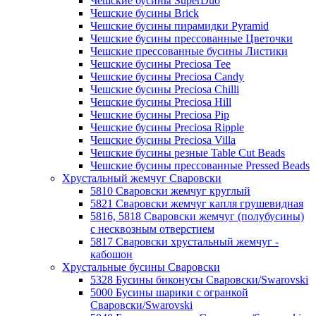
Чешские бусины SuperDuo
Чешские бусины Brick
Чешские бусины пирамидки Pyramid
Чешские бусины прессованные Цветочки
Чешские прессованные бусины Листики
Чешские бусины Preciosa Tee
Чешские бусины Preciosa Candy
Чешские бусины Preciosa Chilli
Чешские бусины Preciosa Hill
Чешские бусины Preciosa Pip
Чешские бусины Preciosa Ripple
Чешские бусины Preciosa Villa
Чешские бусины резные Table Cut Beads
Чешские бусины прессованные Pressed Beads
Хрустальный жемчуг Сваровски
5810 Сваровски жемчуг круглый
5821 Сваровски жемчуг капля грушевидная
5816, 5818 Сваровски жемчуг (полубусины)
с несквозным отверстием
5817 Сваровски хрустальный жемчуг -
кабошон
Хрустальные бусины Сваровски
5328 Бусины биконусы Сваровски/Swarovski
5000 Бусины шарики с огранкой
Сваровски/Swarovski