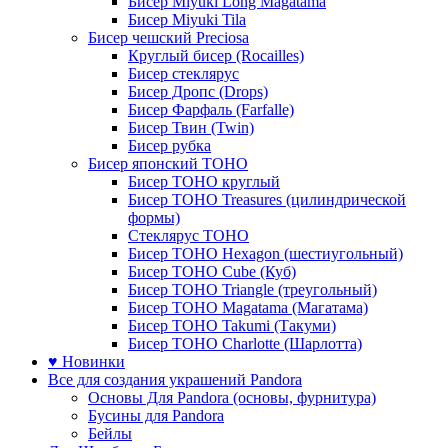
Бисер Miyuki Long Magatama
Бисер Miyuki Tila
Бисер чешский Preciosa
Круглый бисер (Rocailles)
Бисер стеклярус
Бисер Дропс (Drops)
Бисер Фарфаль (Farfalle)
Бисер Твин (Twin)
Бисер рубка
Бисер японский TOHO
Бисер TOHO круглый
Бисер TOHO Treasures (цилиндрической
формы)
Стеклярус TOHO
Бисер TOHO Hexagon (шестиугольный)
Бисер TOHO Cube (Куб)
Бисер TOHO Triangle (треугольный)
Бисер TOHO Magatama (Магатама)
Бисер TOHO Takumi (Такуми)
Бисер TOHO Charlotte (Шарлотта)
♥ Новинки
Все для создания украшений Pandora
Основы Для Pandora (основы, фурнитура)
Бусины для Pandora
Бейлы