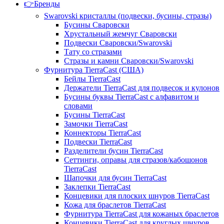
👉Бренды
Swarovski кристаллы (подвески, бусины, стразы)
Бусины Сваровски
Хрустальный жемчуг Сваровски
Подвески Сваровски/Swarovski
Тату со стразами
Стразы и камни Сваровски/Swarovski
Фурнитура TierraCast (США)
Бейлы TierraCast
Держатели TierraCast для подвесок и кулонов
Бусины буквы TierraCast с алфавитом и
словами
Бусины TierraCast
Замочки TierraCast
Коннекторы TierraCast
Подвески TierraCast
Разделители бусин TierraCast
Сеттинги, оправы для стразов/кабошонов
TierraCast
Шапочки для бусин TierraCast
Заклепки TierraCast
Концевики для плоских шнуров TierraCast
Кожа для браслетов TierraCast
Фурнитура TierraCast для кожаных браслетов
Концевики TierraCast для круглых шнуров