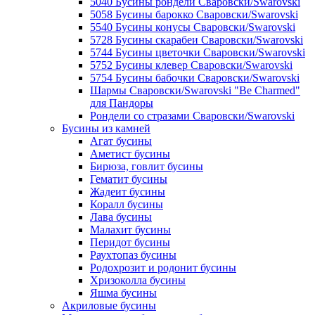
5040 Бусины рондели Сваровски/Swarovski
5058 Бусины барокко Сваровски/Swarovski
5540 Бусины конусы Сваровски/Swarovski
5728 Бусины скарабеи Сваровски/Swarovski
5744 Бусины цветочки Сваровски/Swarovski
5752 Бусины клевер Сваровски/Swarovski
5754 Бусины бабочки Сваровски/Swarovski
Шармы Сваровски/Swarovski "Be Charmed"
для Пандоры
Рондели со стразами Сваровски/Swarovski
Бусины из камней
Агат бусины
Аметист бусины
Бирюза, говлит бусины
Гематит бусины
Жадеит бусины
Коралл бусины
Лава бусины
Малахит бусины
Перидот бусины
Раухтопаз бусины
Родохрозит и родонит бусины
Хризоколла бусины
Яшма бусины
Акриловые бусины