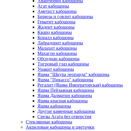
Авантюрин кабошоны
Агат кабошоны
Аметист кабошоны
Бирюза и говлит кабошоны
Гематит кабошоны
Жадеит кабошоны
Кварц кабошоны
Коралл кабошоны
Лабрадорит кабошоны
Малахит кабошоны
Махагон кабошоны
Обсидиан кабошоны
Тигровый глаз кабошоны
Унакит кабошоны
Яшма "Шкура леопарда" кабошоны
Яшма "Пикассо" кабошоны
Регалит (Яшма Императорская) кабошоны
Яшма Пейзажная кабошоны
Яшма Далматин кабошоны
Яшма красная кабошоны
Яшма кабошоны
Другие каменные кабошоны
Срезы Агата без отверстия
Стеклянные кабошоны
Акриловые кабошоны и цветочки