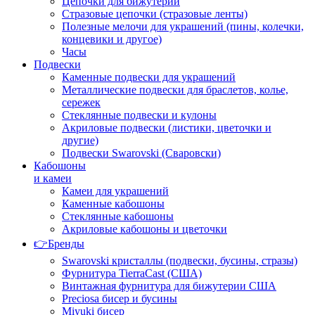
Цепочки для бижутерии
Стразовые цепочки (стразовые ленты)
Полезные мелочи для украшений (пины, колечки,
концевики и другое)
Часы
Подвески
Каменные подвески для украшений
Металлические подвески для браслетов, колье,
сережек
Стеклянные подвески и кулоны
Акриловые подвески (листики, цветочки и
другие)
Подвески Swarovski (Сваровски)
Кабошоны
и камеи
Камеи для украшений
Каменные кабошоны
Стеклянные кабошоны
Акриловые кабошоны и цветочки
👉Бренды
Swarovski кристаллы (подвески, бусины, стразы)
Фурнитура TierraCast (США)
Винтажная фурнитура для бижутерии США
Preciosa бисер и бусины
Miyuki бисер