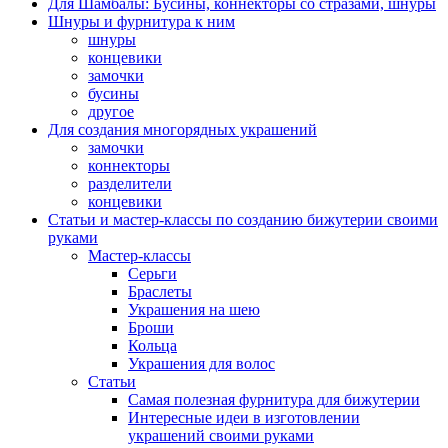
Для Шамбалы: Бусины, коннекторы со стразами, шнуры
Шнуры и фурнитура к ним
шнуры
концевики
замочки
бусины
другое
Для создания многорядных украшений
замочки
коннекторы
разделители
концевики
Статьи и мастер-классы по созданию бижутерии своими
руками
Мастер-классы
Серьги
Браслеты
Украшения на шею
Броши
Кольца
Украшения для волос
Статьи
Самая полезная фурнитура для бижутерии
Интересные идеи в изготовлении
украшений своими руками