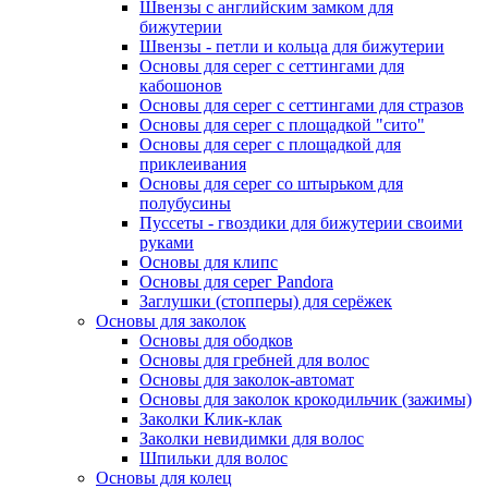
Швензы с английским замком для
бижутерии
Швензы - петли и кольца для бижутерии
Основы для серег с сеттингами для
кабошонов
Основы для серег с сеттингами для стразов
Основы для серег с площадкой "сито"
Основы для серег с площадкой для
приклеивания
Основы для серег со штырьком для
полубусины
Пуссеты - гвоздики для бижутерии своими
руками
Основы для клипс
Основы для серег Pandora
Заглушки (стопперы) для серёжек
Основы для заколок
Основы для ободков
Основы для гребней для волос
Основы для заколок-автомат
Основы для заколок крокодильчик (зажимы)
Заколки Клик-клак
Заколки невидимки для волос
Шпильки для волос
Основы для колец