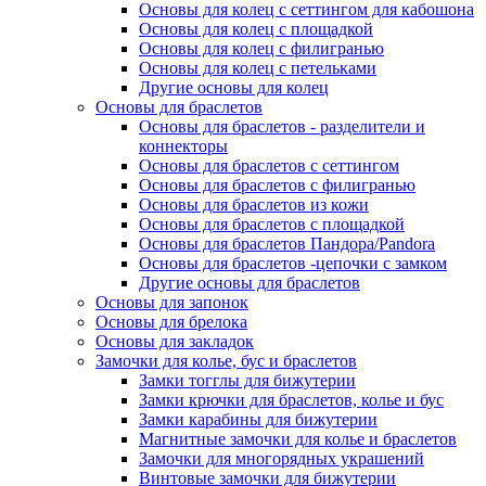
Основы для колец с сеттингом для кабошона
Основы для колец с площадкой
Основы для колец с филигранью
Основы для колец с петельками
Другие основы для колец
Основы для браслетов
Основы для браслетов - разделители и
коннекторы
Основы для браслетов с сеттингом
Основы для браслетов с филигранью
Основы для браслетов из кожи
Основы для браслетов с площадкой
Основы для браслетов Пандора/Pandora
Основы для браслетов -цепочки с замком
Другие основы для браслетов
Основы для запонок
Основы для брелока
Основы для закладок
Замочки для колье, бус и браслетов
Замки тогглы для бижутерии
Замки крючки для браслетов, колье и бус
Замки карабины для бижутерии
Магнитные замочки для колье и браслетов
Замочки для многорядных украшений
Винтовые замочки для бижутерии