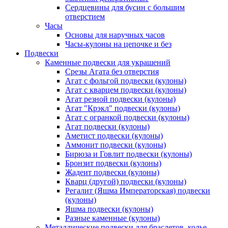
Сердцевины для бусин с большим
отверстием
Часы
Основы для наручных часов
Часы-кулоны на цепочке и без
Подвески
Каменные подвески для украшений
Срезы Агата без отверстия
Агат с фольгой подвески (кулоны)
Агат с кварцем подвески (кулоны)
Агат резной подвески (кулоны)
Агат "Крэкл" подвески (кулоны)
Агат с огранкой подвески (кулоны)
Агат подвески (кулоны)
Аметист подвески (кулоны)
Аммонит подвески (кулоны)
Бирюза и Говлит подвески (кулоны)
Бронзит подвески (кулоны)
Жадеит подвески (кулоны)
Кварц (другой) подвески (кулоны)
Регалит (Яшма Императорская) подвески
(кулоны)
Яшма подвески (кулоны)
Разные каменные (кулоны)
Металлические подвески для браслетов, колье,