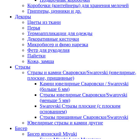
Коробочки (контейнеры) для хранения мелочей
Грипперы, ценники и др.
Декоры
Цветы из ткани
Перья
Термоаппликации для одежды
Декоративные кисточки
Микробисер и фимо нарезка
Фетр для рукоделия
Пайетки
Кожа, замша
Стразы
Стразы и камни Сваровски/Swarovski (ювелирные,
плоские, пришивные)
Камни ювелирные Сваровски / Swarovski
(больше 6 мм)
Стразы ювелирные Сваровски/Swarovski
(меньше 5 мм)
Swarovski Стразы плоские (с плоским
основанием)
Стразы пришивные Сваровски/Swarovski
Ювелирные стразы и камни другие
Бисер
Бисер японский Miyuki