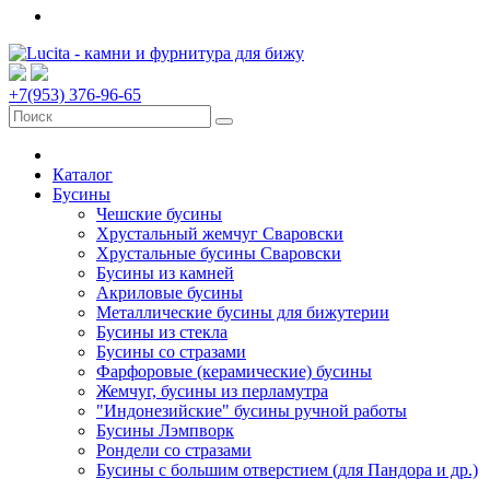
+7(953) 376-96-65
Каталог
Бусины
Чешские бусины
Хрустальный жемчуг Сваровски
Хрустальные бусины Сваровски
Бусины из камней
Акриловые бусины
Металлические бусины для бижутерии
Бусины из стекла
Бусины со стразами
Фарфоровые (керамические) бусины
Жемчуг, бусины из перламутра
"Индонезийские" бусины ручной работы
Бусины Лэмпворк
Рондели со стразами
Бусины с большим отверстием (для Пандора и др.)