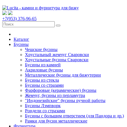
+7(953) 376-96-65
Каталог
Бусины
Чешские бусины
Хрустальный жемчуг Сваровски
Хрустальные бусины Сваровски
Бусины из камней
Акриловые бусины
Металлические бусины для бижутерии
Бусины из стекла
Бусины со стразами
Фарфоровые (керамические) бусины
Жемчуг, бусины из перламутра
"Индонезийские" бусины ручной работы
Бусины Лэмпворк
Рондели со стразами
Бусины с большим отверстием (для Пандора и др.)
Рамки для бусин металлические
Фурнитура