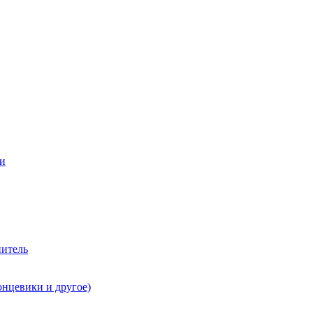
ии
нитель
онцевики и другое)