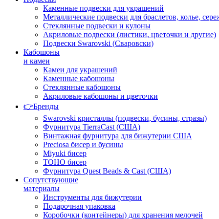
Каменные подвески для украшений
Металлические подвески для браслетов, колье, сере
Стеклянные подвески и кулоны
Акриловые подвески (листики, цветочки и другие)
Подвески Swarovski (Сваровски)
Кабошоны
и камеи
Камеи для украшений
Каменные кабошоны
Стеклянные кабошоны
Акриловые кабошоны и цветочки
👉Бренды
Swarovski кристаллы (подвески, бусины, стразы)
Фурнитура TierraCast (США)
Винтажная фурнитура для бижутерии США
Preciosa бисер и бусины
Miyuki бисер
TOHO бисер
Фурнитура Quest Beads & Cast (США)
Сопутствующие
материалы
Инструменты для бижутерии
Подарочная упаковка
Коробочки (контейнеры) для хранения мелочей