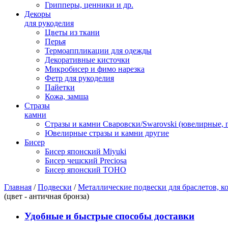
Грипперы, ценники и др.
Декоры
для рукоделия
Цветы из ткани
Перья
Термоаппликации для одежды
Декоративные кисточки
Микробисер и фимо нарезка
Фетр для рукоделия
Пайетки
Кожа, замша
Стразы
камни
Стразы и камни Сваровски/Swarovski (ювелирные,
Ювелирные стразы и камни другие
Бисер
Бисер японский Miyuki
Бисер чешский Preciosa
Бисер японский TOHO
Главная
/
Подвески
/
Металлические подвески для браслетов, ко
(цвет - античная бронза)
Удобные и быстрые способы доставки