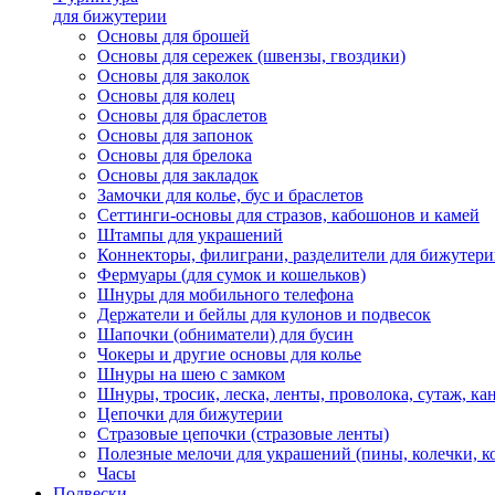
для бижутерии
Основы для брошей
Основы для сережек (швензы, гвоздики)
Основы для заколок
Основы для колец
Основы для браслетов
Основы для запонок
Основы для брелока
Основы для закладок
Замочки для колье, бус и браслетов
Сеттинги-основы для стразов, кабошонов и камей
Штампы для украшений
Коннекторы, филиграни, разделители для бижутер
Фермуары (для сумок и кошельков)
Шнуры для мобильного телефона
Держатели и бейлы для кулонов и подвесок
Шапочки (обниматели) для бусин
Чокеры и другие основы для колье
Шнуры на шею с замком
Шнуры, тросик, леска, ленты, проволока, сутаж, ка
Цепочки для бижутерии
Стразовые цепочки (стразовые ленты)
Полезные мелочи для украшений (пины, колечки, к
Часы
Подвески