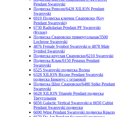
Pendant Swarovski
Подвеска Риволи/6428 XILION Pendant
Swarovski
6919 Подвеска ключик Сваровски (Key
Pendant Swarovski)
6730 Radiolarian Pendant PF Swarovski
(Кулон)
Подвеска Сваровски прямоугольная/3500
Lochrose Swarovski
4876 Female Symbol Swarovski и 4878 Male
Symbol Swarovski
Подвеска круглая Сваровски/6210 Swarovski
Подвеска Клык/6150 Pegasus Pendant
Swarovski
6525 Swarovski подвеска Волна
6328 XILION Bicone Pendant Swarovski
подвеска Биконус c огранкой
Подвеска Шип Сваровски/6480 Spike Pendant
Swarovski
6628 XILION Triangle Pendant подвеска
Треугольник
6656 Galactic Vertical Swarovski и 6650 Cubist
Pendant Swarovski подвески
6690 Wing Pendant Swarovski подвеска Крыло
6670 De-Art Pendant Swarovski подвеска