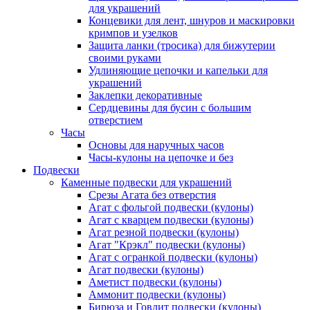
для украшений
Концевики для лент, шнуров и маскировки
кримпов и узелков
Защита ланки (тросика) для бижутерии
своими руками
Удлиняющие цепочки и капельки для
украшений
Заклепки декоративные
Сердцевины для бусин с большим
отверстием
Часы
Основы для наручных часов
Часы-кулоны на цепочке и без
Подвески
Каменные подвески для украшений
Срезы Агата без отверстия
Агат с фольгой подвески (кулоны)
Агат с кварцем подвески (кулоны)
Агат резной подвески (кулоны)
Агат "Крэкл" подвески (кулоны)
Агат с огранкой подвески (кулоны)
Агат подвески (кулоны)
Аметист подвески (кулоны)
Аммонит подвески (кулоны)
Бирюза и Говлит подвески (кулоны)