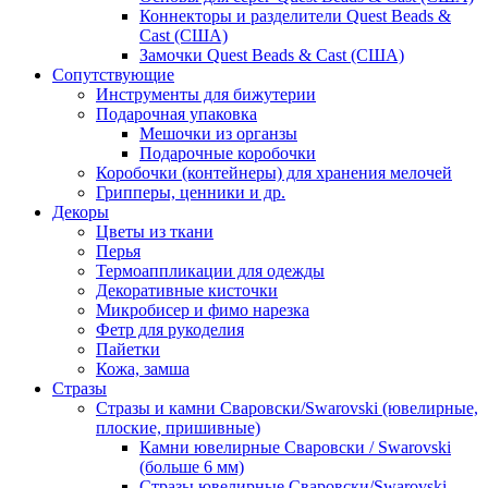
Коннекторы и разделители Quest Beads &
Cast (США)
Замочки Quest Beads & Cast (США)
Сопутствующие
Инструменты для бижутерии
Подарочная упаковка
Мешочки из органзы
Подарочные коробочки
Коробочки (контейнеры) для хранения мелочей
Грипперы, ценники и др.
Декоры
Цветы из ткани
Перья
Термоаппликации для одежды
Декоративные кисточки
Микробисер и фимо нарезка
Фетр для рукоделия
Пайетки
Кожа, замша
Стразы
Стразы и камни Сваровски/Swarovski (ювелирные,
плоские, пришивные)
Камни ювелирные Сваровски / Swarovski
(больше 6 мм)
Стразы ювелирные Сваровски/Swarovski