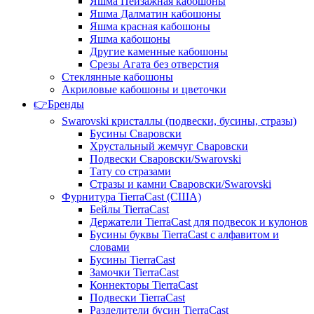
Яшма Пейзажная кабошоны
Яшма Далматин кабошоны
Яшма красная кабошоны
Яшма кабошоны
Другие каменные кабошоны
Срезы Агата без отверстия
Стеклянные кабошоны
Акриловые кабошоны и цветочки
👉Бренды
Swarovski кристаллы (подвески, бусины, стразы)
Бусины Сваровски
Хрустальный жемчуг Сваровски
Подвески Сваровски/Swarovski
Тату со стразами
Стразы и камни Сваровски/Swarovski
Фурнитура TierraCast (США)
Бейлы TierraCast
Держатели TierraCast для подвесок и кулонов
Бусины буквы TierraCast с алфавитом и
словами
Бусины TierraCast
Замочки TierraCast
Коннекторы TierraCast
Подвески TierraCast
Разделители бусин TierraCast