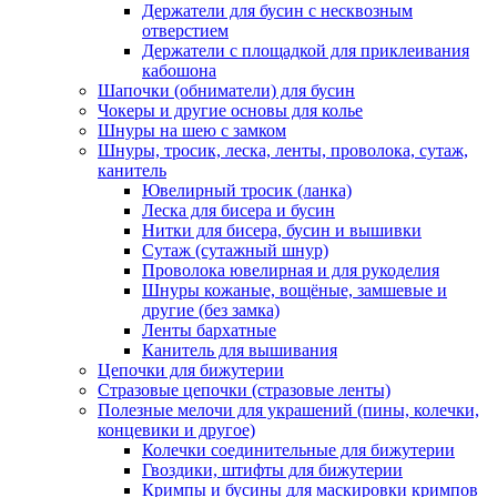
Держатели для бусин с несквозным
отверстием
Держатели с площадкой для приклеивания
кабошона
Шапочки (обниматели) для бусин
Чокеры и другие основы для колье
Шнуры на шею с замком
Шнуры, тросик, леска, ленты, проволока, сутаж,
канитель
Ювелирный тросик (ланка)
Леска для бисера и бусин
Нитки для бисера, бусин и вышивки
Сутаж (сутажный шнур)
Проволока ювелирная и для рукоделия
Шнуры кожаные, вощёные, замшевые и
другие (без замка)
Ленты бархатные
Канитель для вышивания
Цепочки для бижутерии
Стразовые цепочки (стразовые ленты)
Полезные мелочи для украшений (пины, колечки,
концевики и другое)
Колечки соединительные для бижутерии
Гвоздики, штифты для бижутерии
Кримпы и бусины для маскировки кримпов