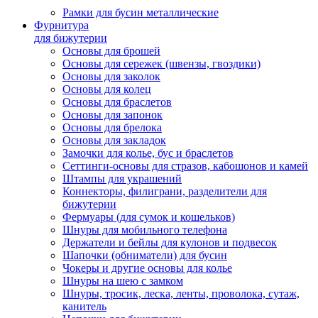
Рамки для бусин металлические
Фурнитура
для бижутерии
Основы для брошей
Основы для сережек (швензы, гвоздики)
Основы для заколок
Основы для колец
Основы для браслетов
Основы для запонок
Основы для брелока
Основы для закладок
Замочки для колье, бус и браслетов
Сеттинги-основы для стразов, кабошонов и камей
Штампы для украшений
Коннекторы, филиграни, разделители для
бижутерии
Фермуары (для сумок и кошельков)
Шнуры для мобильного телефона
Держатели и бейлы для кулонов и подвесок
Шапочки (обниматели) для бусин
Чокеры и другие основы для колье
Шнуры на шею с замком
Шнуры, тросик, леска, ленты, проволока, сутаж,
канитель