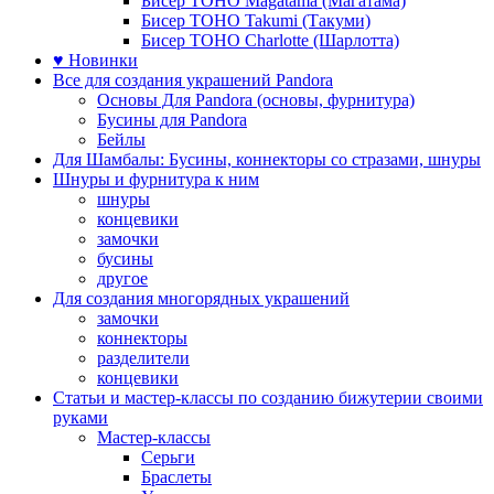
Бисер TOHO Magatama (Магатама)
Бисер TOHO Takumi (Такуми)
Бисер TOHO Charlotte (Шарлотта)
♥ Новинки
Все для создания украшений Pandora
Основы Для Pandora (основы, фурнитура)
Бусины для Pandora
Бейлы
Для Шамбалы: Бусины, коннекторы со стразами, шнуры
Шнуры и фурнитура к ним
шнуры
концевики
замочки
бусины
другое
Для создания многорядных украшений
замочки
коннекторы
разделители
концевики
Статьи и мастер-классы по созданию бижутерии своими
руками
Мастер-классы
Серьги
Браслеты