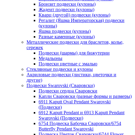
Бронзит подвески (кулоны)
Жадеит подвески (кулоны)
Кварц (другой) подвески (кулоны)
Регалит (Яшма Императорская) подвески
(кулоны)
Яшма подвески (кулоны)
Разные каменные (кулоны)
Металлические подвески для браслетов, колье,
сережек
Подвески (шармы) для бижутерии
Медальоны
Подвески цветные с эмалью
Стеклянные подвески и кулоны
Акриловые подвески (листики, цветочки и
другие)
Подвески Swarovski (Сваровски)
Подвески сердца Сваровски
Капли Сваровски (разные формы и размеры)
6911 Kaputt Oval Pendant Swarovski
(Подвески)
6912 Kaputt Pendant и 6913 Kaputt Pendant
Swarovski (Подвески)
6754 Подвеска Бабочка Сваровски/6754
Butterfly Pendant Swarovski
Подвеска Цветок Сваровски/6744 Flower