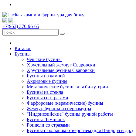
+7(953) 376-96-65
Каталог
Бусины
Чешские бусины
Хрустальный жемчуг Сваровски
Хрустальные бусины Сваровски
Бусины из камней
Акриловые бусины
Металлические бусины для бижутерии
Бусины из стекла
Бусины со стразами
Фарфоровые (керамические) бусины
Жемчуг, бусины из перламутра
"Индонезийские" бусины ручной работы
Бусины Лэмпворк
Рондели со стразами
Бусины с большим отверстием (для Пандора и др.)