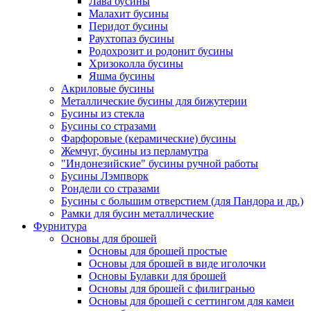
Лава бусины
Малахит бусины
Перидот бусины
Раухтопаз бусины
Родохрозит и родонит бусины
Хризоколла бусины
Яшма бусины
Акриловые бусины
Металлические бусины для бижутерии
Бусины из стекла
Бусины со стразами
Фарфоровые (керамические) бусины
Жемчуг, бусины из перламутра
"Индонезийские" бусины ручной работы
Бусины Лэмпворк
Рондели со стразами
Бусины с большим отверстием (для Пандора и др.)
Рамки для бусин металлические
Фурнитура
Основы для брошей
Основы для брошей простые
Основы для брошей в виде иголочки
Основы Булавки для брошей
Основы для брошей с филигранью
Основы для брошей с сеттингом для камеи