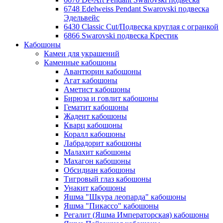
6748 Edelweiss Pendant Swarovski подвеска
Эдельвейс
6430 Classic Cut/Подвеска круглая с огранкой
6866 Swarovski подвеска Крестик
Кабошоны
Камеи для украшений
Каменные кабошоны
Авантюрин кабошоны
Агат кабошоны
Аметист кабошоны
Бирюза и говлит кабошоны
Гематит кабошоны
Жадеит кабошоны
Кварц кабошоны
Коралл кабошоны
Лабрадорит кабошоны
Малахит кабошоны
Махагон кабошоны
Обсидиан кабошоны
Тигровый глаз кабошоны
Унакит кабошоны
Яшма "Шкура леопарда" кабошоны
Яшма "Пикассо" кабошоны
Регалит (Яшма Императорская) кабошоны