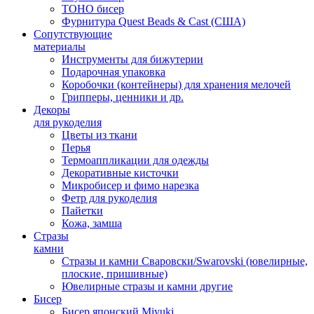
TOHO бисер
Фурнитура Quest Beads & Cast (США)
Сопутствующие
материалы
Инструменты для бижутерии
Подарочная упаковка
Коробочки (контейнеры) для хранения мелочей
Грипперы, ценники и др.
Декоры
для рукоделия
Цветы из ткани
Перья
Термоаппликации для одежды
Декоративные кисточки
Микробисер и фимо нарезка
Фетр для рукоделия
Пайетки
Кожа, замша
Стразы
камни
Стразы и камни Сваровски/Swarovski (ювелирные,
плоские, пришивные)
Ювелирные стразы и камни другие
Бисер
Бисер японский Miyuki