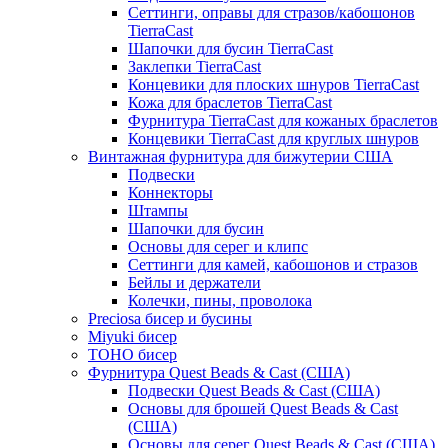
Сеттинги, оправы для стразов/кабошонов
TierraCast
Шапочки для бусин TierraCast
Заклепки TierraCast
Концевики для плоских шнуров TierraCast
Кожа для браслетов TierraCast
Фурнитура TierraCast для кожаных браслетов
Концевики TierraCast для круглых шнуров
Винтажная фурнитура для бижутерии США
Подвески
Коннекторы
Штампы
Шапочки для бусин
Основы для серег и клипс
Сеттинги для камей, кабошонов и стразов
Бейлы и держатели
Колечки, пины, проволока
Preciosa бисер и бусины
Miyuki бисер
TOHO бисер
Фурнитура Quest Beads & Cast (США)
Подвески Quest Beads & Cast (США)
Основы для брошей Quest Beads & Cast
(США)
Основы для серег Quest Beads & Cast (США)