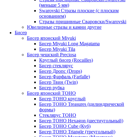
(меньше 5 мм)
Swarovski Стразы плоские (с плоским
основанием)
Стразы пришивные Сваровски/Swarovski
Ювелирные стразы и камни другие
Бисер
Бисер японский Miyuki
Бисер Miyuki Long Magatama
Бисер Miyuki Tila
Бисер чешский Preciosa
Круглый бисер (Rocailles)
Бисер стеклярус
Бисер Дропс (Drops)
Бисер Фарфаль (Farfalle)
Бисер Твин (Twin)
Бисер рубка
Бисер японский TOHO
Бисер TOHO круглый
Бисер TOHO Treasures (цилиндрической
формы)
Стеклярус TOHO
Бисер TOHO Hexagon (шестиугольный)
Бисер TOHO Cube (Куб)
Бисер TOHO Triangle (треугольный)