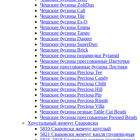
Чешские бусины ZoliDuo
Чешские бусины Cali
Чешские бусины Tile
Чешские бусины Es-O
Чешские бусины Emma
Чешские бусины Tango
Чешские бусины Dagger
Чешские бусины SuperDuo
Чешские бусины Brick
Чешские бусины пирамидки Pyramid
Чешские бусины прессованные Цветочки
Чешские прессованные бусины Листики
Чешские бусины Preciosa Tee
Чешские бусины Preciosa Candy
Чешские бусины Preciosa Chilli
Чешские бусины Preciosa Hill
Чешские бусины Preciosa Pip
Чешские бусины Preciosa Ripple
Чешские бусины Preciosa Villa
Чешские бусины резные Table Cut Beads
Чешские бусины прессованные Pressed Beads
Хрустальный жемчуг Сваровски
5810 Сваровски жемчуг круглый
5821 Сваровски жемчуг капля грушевидная
5816, 5818 Сваровски жемчуг (полубусины)