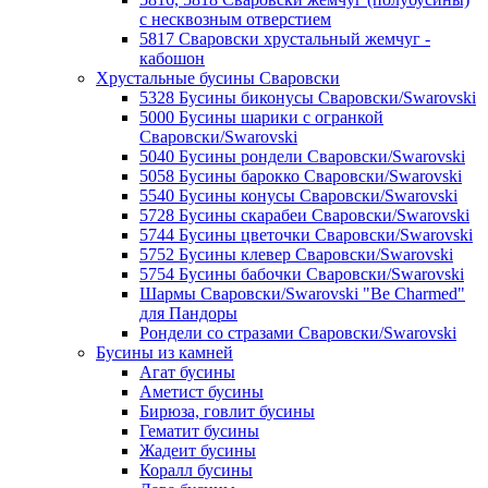
с несквозным отверстием
5817 Сваровски хрустальный жемчуг -
кабошон
Хрустальные бусины Сваровски
5328 Бусины биконусы Сваровски/Swarovski
5000 Бусины шарики с огранкой
Сваровски/Swarovski
5040 Бусины рондели Сваровски/Swarovski
5058 Бусины барокко Сваровски/Swarovski
5540 Бусины конусы Сваровски/Swarovski
5728 Бусины скарабеи Сваровски/Swarovski
5744 Бусины цветочки Сваровски/Swarovski
5752 Бусины клевер Сваровски/Swarovski
5754 Бусины бабочки Сваровски/Swarovski
Шармы Сваровски/Swarovski "Be Charmed"
для Пандоры
Рондели со стразами Сваровски/Swarovski
Бусины из камней
Агат бусины
Аметист бусины
Бирюза, говлит бусины
Гематит бусины
Жадеит бусины
Коралл бусины