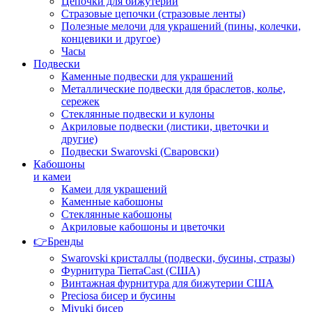
Цепочки для бижутерии
Стразовые цепочки (стразовые ленты)
Полезные мелочи для украшений (пины, колечки,
концевики и другое)
Часы
Подвески
Каменные подвески для украшений
Металлические подвески для браслетов, колье,
сережек
Стеклянные подвески и кулоны
Акриловые подвески (листики, цветочки и
другие)
Подвески Swarovski (Сваровски)
Кабошоны
и камеи
Камеи для украшений
Каменные кабошоны
Стеклянные кабошоны
Акриловые кабошоны и цветочки
👉Бренды
Swarovski кристаллы (подвески, бусины, стразы)
Фурнитура TierraCast (США)
Винтажная фурнитура для бижутерии США
Preciosa бисер и бусины
Miyuki бисер