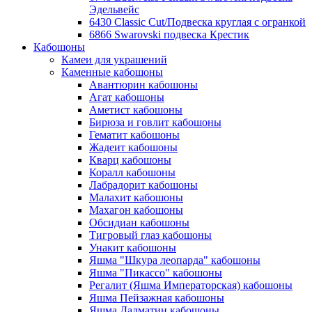
Эдельвейс
6430 Classic Cut/Подвеска круглая с огранкой
6866 Swarovski подвеска Крестик
Кабошоны
Камеи для украшений
Каменные кабошоны
Авантюрин кабошоны
Агат кабошоны
Аметист кабошоны
Бирюза и говлит кабошоны
Гематит кабошоны
Жадеит кабошоны
Кварц кабошоны
Коралл кабошоны
Лабрадорит кабошоны
Малахит кабошоны
Махагон кабошоны
Обсидиан кабошоны
Тигровый глаз кабошоны
Унакит кабошоны
Яшма "Шкура леопарда" кабошоны
Яшма "Пикассо" кабошоны
Регалит (Яшма Императорская) кабошоны
Яшма Пейзажная кабошоны
Яшма Далматин кабошоны