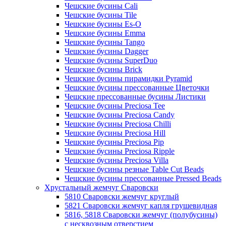
Чешские бусины Cali
Чешские бусины Tile
Чешские бусины Es-O
Чешские бусины Emma
Чешские бусины Tango
Чешские бусины Dagger
Чешские бусины SuperDuo
Чешские бусины Brick
Чешские бусины пирамидки Pyramid
Чешские бусины прессованные Цветочки
Чешские прессованные бусины Листики
Чешские бусины Preciosa Tee
Чешские бусины Preciosa Candy
Чешские бусины Preciosa Chilli
Чешские бусины Preciosa Hill
Чешские бусины Preciosa Pip
Чешские бусины Preciosa Ripple
Чешские бусины Preciosa Villa
Чешские бусины резные Table Cut Beads
Чешские бусины прессованные Pressed Beads
Хрустальный жемчуг Сваровски
5810 Сваровски жемчуг круглый
5821 Сваровски жемчуг капля грушевидная
5816, 5818 Сваровски жемчуг (полубусины)
с несквозным отверстием