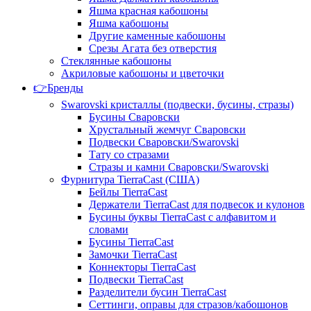
Яшма красная кабошоны
Яшма кабошоны
Другие каменные кабошоны
Срезы Агата без отверстия
Стеклянные кабошоны
Акриловые кабошоны и цветочки
👉Бренды
Swarovski кристаллы (подвески, бусины, стразы)
Бусины Сваровски
Хрустальный жемчуг Сваровски
Подвески Сваровски/Swarovski
Тату со стразами
Стразы и камни Сваровски/Swarovski
Фурнитура TierraCast (США)
Бейлы TierraCast
Держатели TierraCast для подвесок и кулонов
Бусины буквы TierraCast с алфавитом и
словами
Бусины TierraCast
Замочки TierraCast
Коннекторы TierraCast
Подвески TierraCast
Разделители бусин TierraCast
Сеттинги, оправы для стразов/кабошонов