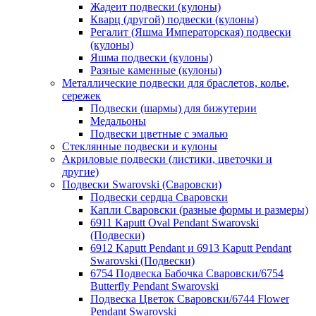
Жадеит подвески (кулоны)
Кварц (другой) подвески (кулоны)
Регалит (Яшма Императорская) подвески
(кулоны)
Яшма подвески (кулоны)
Разные каменные (кулоны)
Металлические подвески для браслетов, колье,
сережек
Подвески (шармы) для бижутерии
Медальоны
Подвески цветные с эмалью
Стеклянные подвески и кулоны
Акриловые подвески (листики, цветочки и
другие)
Подвески Swarovski (Сваровски)
Подвески сердца Сваровски
Капли Сваровски (разные формы и размеры)
6911 Kaputt Oval Pendant Swarovski
(Подвески)
6912 Kaputt Pendant и 6913 Kaputt Pendant
Swarovski (Подвески)
6754 Подвеска Бабочка Сваровски/6754
Butterfly Pendant Swarovski
Подвеска Цветок Сваровски/6744 Flower
Pendant Swarovski