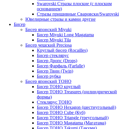
Swarovski Стразы плоские (с плоским
основанием)
Стразы пришивные Сваровски/Swarovski
Ювелирные стразы и камни другие
Бисер
Бисер японский Miyuki
Бисер Miyuki Long Magatama
Бисер Miyuki Tila
Бисер чешский Preciosa
Круглый бисер (Rocailles)
Бисер стеклярус
Бисер Дропс (Drops)
Бисер Фарфаль (Farfalle)
Бисер Твин (Twin)
Бисер рубка
Бисер японский TOHO
Бисер TOHO круглый
Бисер TOHO Treasures (цилиндрической
формы)
Стеклярус TOHO
Бисер TOHO Hexagon (шестиугольный)
Бисер TOHO Cube (Куб)
Бисер TOHO Triangle (треугольный)
Бисер TOHO Magatama (Магатама)
Бисер TOHO Takumi (Такуми)