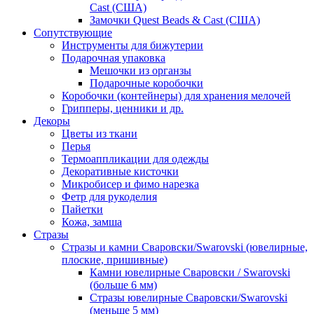
Cast (США)
Замочки Quest Beads & Cast (США)
Сопутствующие
Инструменты для бижутерии
Подарочная упаковка
Мешочки из органзы
Подарочные коробочки
Коробочки (контейнеры) для хранения мелочей
Грипперы, ценники и др.
Декоры
Цветы из ткани
Перья
Термоаппликации для одежды
Декоративные кисточки
Микробисер и фимо нарезка
Фетр для рукоделия
Пайетки
Кожа, замша
Стразы
Стразы и камни Сваровски/Swarovski (ювелирные,
плоские, пришивные)
Камни ювелирные Сваровски / Swarovski
(больше 6 мм)
Стразы ювелирные Сваровски/Swarovski
(меньше 5 мм)