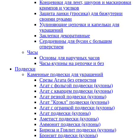
Концевики для лент, шнуров и маскировки
кримпов и узелков
Защита ланки (тросика) для бижутерии
своими руками
Удлиняющие цепочки и капельки для
украшений
Заклепки декоративные
Сердцевины для бусин с большим
отверстием
Часы
Основы для наручных часов
Часы-кулоны на цепочке и без
Подвески
Каменные подвески для украшений
Срезы Агата без отверстия
Агат с фольгой подвески (кулоны)
Агат с кварцем подвески (кулоны)
Агат резной подвески (кулоны)
Агат "Крэкл" подвески (кулоны)
Агат с огранкой подвески (кулоны)
Агат подвески (кулоны)
Аметист подвески (кулоны)
Аммонит подвески (кулоны)
Бирюза и Говлит подвески (кулоны)
Бронзит подвески (кулоны)