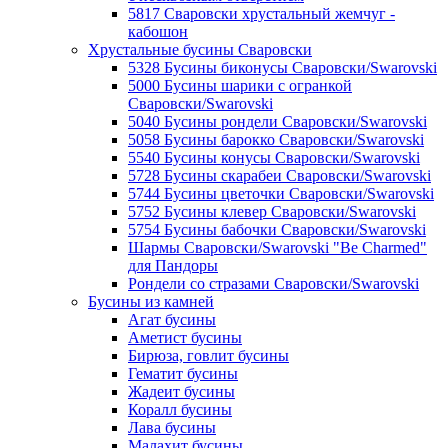
5817 Сваровски хрустальный жемчуг -
кабошон
Хрустальные бусины Сваровски
5328 Бусины биконусы Сваровски/Swarovski
5000 Бусины шарики с огранкой
Сваровски/Swarovski
5040 Бусины рондели Сваровски/Swarovski
5058 Бусины барокко Сваровски/Swarovski
5540 Бусины конусы Сваровски/Swarovski
5728 Бусины скарабеи Сваровски/Swarovski
5744 Бусины цветочки Сваровски/Swarovski
5752 Бусины клевер Сваровски/Swarovski
5754 Бусины бабочки Сваровски/Swarovski
Шармы Сваровски/Swarovski "Be Charmed"
для Пандоры
Рондели со стразами Сваровски/Swarovski
Бусины из камней
Агат бусины
Аметист бусины
Бирюза, говлит бусины
Гематит бусины
Жадеит бусины
Коралл бусины
Лава бусины
Малахит бусины