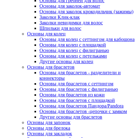
Основы для гребней для волос
Основы для заколок-автомат
Основы для заколок крокодильчик (зажимы)
Заколки Клик-клак
Заколки невидимки для волос
Шпильки для волос
Основы для колец
Основы для колец с сеттингом для кабошона
Основы для колец с площадкой
Основы для колец с филигранью
Основы для колец с петельками
Другие основы для колец
Основы для браслетов
Основы для браслетов - разделители и
коннекторы
Основы для браслетов с сеттингом
Основы для браслетов с филигранью
Основы для браслетов из кожи
Основы для браслетов с площадкой
Основы для браслетов Пандора/Pandora
Основы для браслетов -цепочки с замком
Другие основы для браслетов
Основы для запонок
Основы для брелока
Основы для закладок