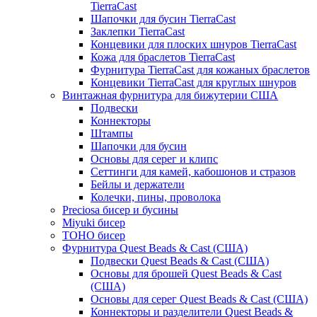
TierraCast
Шапочки для бусин TierraCast
Заклепки TierraCast
Концевики для плоских шнуров TierraCast
Кожа для браслетов TierraCast
Фурнитура TierraCast для кожаных браслетов
Концевики TierraCast для круглых шнуров
Винтажная фурнитура для бижутерии США
Подвески
Коннекторы
Штампы
Шапочки для бусин
Основы для серег и клипс
Сеттинги для камей, кабошонов и стразов
Бейлы и держатели
Колечки, пины, проволока
Preciosa бисер и бусины
Miyuki бисер
TOHO бисер
Фурнитура Quest Beads & Cast (США)
Подвески Quest Beads & Cast (США)
Основы для брошей Quest Beads & Cast
(США)
Основы для серег Quest Beads & Cast (США)
Коннекторы и разделители Quest Beads &