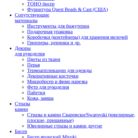
TOHO бисер
Фурнитура Quest Beads & Cast (США)
Сопутствующие
материалы
Инструменты для бижутерии
Подарочная упаковка
Коробочки (контейнеры) для хранения мелочей
Грипперы, ценники и др.
Декоры
для рукоделия
Цветы из ткани
Перья
Термоаппликации для одежды
Декоративные кисточки
Микробисер и фимо нарезка
Фетр для рукоделия
Пайетки
Кожа, замша
Стразы
камни
Стразы и камни Сваровски/Swarovski (ювелирные,
плоские, пришивные)
Ювелирные стразы и камни другие
Бисер
Бисер японский Miyuki