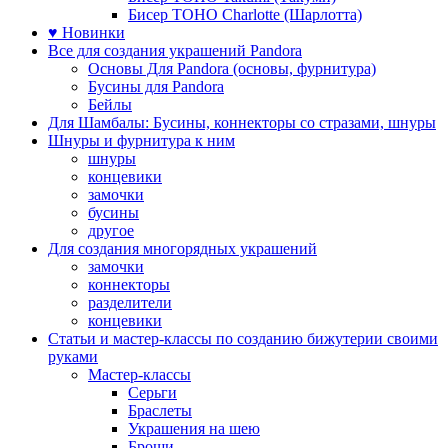
Бисер TOHO Charlotte (Шарлотта)
♥ Новинки
Все для создания украшений Pandora
Основы Для Pandora (основы, фурнитура)
Бусины для Pandora
Бейлы
Для Шамбалы: Бусины, коннекторы со стразами, шнуры
Шнуры и фурнитура к ним
шнуры
концевики
замочки
бусины
другое
Для создания многорядных украшений
замочки
коннекторы
разделители
концевики
Статьи и мастер-классы по созданию бижутерии своими
руками
Мастер-классы
Серьги
Браслеты
Украшения на шею
Броши