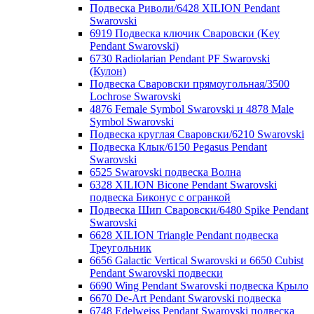
Подвеска Риволи/6428 XILION Pendant
Swarovski
6919 Подвеска ключик Сваровски (Key
Pendant Swarovski)
6730 Radiolarian Pendant PF Swarovski
(Кулон)
Подвеска Сваровски прямоугольная/3500
Lochrose Swarovski
4876 Female Symbol Swarovski и 4878 Male
Symbol Swarovski
Подвеска круглая Сваровски/6210 Swarovski
Подвеска Клык/6150 Pegasus Pendant
Swarovski
6525 Swarovski подвеска Волна
6328 XILION Bicone Pendant Swarovski
подвеска Биконус c огранкой
Подвеска Шип Сваровски/6480 Spike Pendant
Swarovski
6628 XILION Triangle Pendant подвеска
Треугольник
6656 Galactic Vertical Swarovski и 6650 Cubist
Pendant Swarovski подвески
6690 Wing Pendant Swarovski подвеска Крыло
6670 De-Art Pendant Swarovski подвеска
6748 Edelweiss Pendant Swarovski подвеска