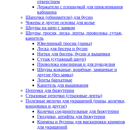
отверстием
Держатели с площадкой для приклеивания
кабошона
Шапочки (обниматели) для бусин
Чокеры и другие основы для колье
Шнуры на шею с замком
Шнуры, тросик, леска, ленты, проволока, сутаж,
канитель
Ювелирный тросик (ланка)
Леска для бисера и бусин
Нитки для бисера, бусин и вышивки
Сутаж (сутажный шнур)
Проволока ювелирная и для рукоделия
Шнуры кожаные, вощёные, замшевые и
другие (без замка)
Ленты бархатные
Канитель для вышивания
Цепочки для бижутерии
Стразовые цепочки (стразовые ленты)
Полезные мелочи для украшений (пины, колечки,
концевики и другое)
Колечки соединительные для бижутерии
Гвоздики, штифты для бижутерии
Кримпы и бусины для маскировки кримпов
для украшений