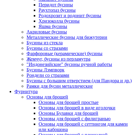
Перидот бусины
Раухтопаз бусины
Родохрозит и родонит бусины
Хризоколла бусины
Яшма бусины
Акриловые бусины
Металлические бусины для бижутерии
Бусины из стекла
Бусины со стразами
Фарфоровые (керамические) бусины
Жемчуг, бусины из перламутра
"Индонезийские" бусины ручной работы
Бусины Лэмпворк
Рондели со стразами
Бусины с большим отверстием (для Пандора и др.)
Рамки для бусин металлические
Фурнитура
Основы для брошей
Основы для брошей простые
Основы для брошей в виде иголочки
Основы Булавки для брошей
Основы для брошей с филигранью
Основы для брошей с сеттингом для камеи
или кабошона
Основы для брошей с площадкой