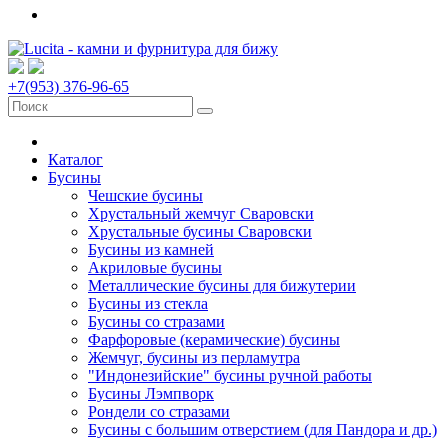
+7(953) 376-96-65
Каталог
Бусины
Чешские бусины
Хрустальный жемчуг Сваровски
Хрустальные бусины Сваровски
Бусины из камней
Акриловые бусины
Металлические бусины для бижутерии
Бусины из стекла
Бусины со стразами
Фарфоровые (керамические) бусины
Жемчуг, бусины из перламутра
"Индонезийские" бусины ручной работы
Бусины Лэмпворк
Рондели со стразами
Бусины с большим отверстием (для Пандора и др.)