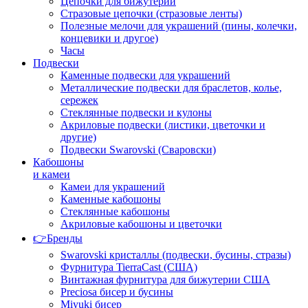
Цепочки для бижутерии
Стразовые цепочки (стразовые ленты)
Полезные мелочи для украшений (пины, колечки,
концевики и другое)
Часы
Подвески
Каменные подвески для украшений
Металлические подвески для браслетов, колье,
сережек
Стеклянные подвески и кулоны
Акриловые подвески (листики, цветочки и
другие)
Подвески Swarovski (Сваровски)
Кабошоны
и камеи
Камеи для украшений
Каменные кабошоны
Стеклянные кабошоны
Акриловые кабошоны и цветочки
👉Бренды
Swarovski кристаллы (подвески, бусины, стразы)
Фурнитура TierraCast (США)
Винтажная фурнитура для бижутерии США
Preciosa бисер и бусины
Miyuki бисер