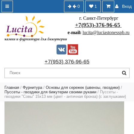
0
1
Вход
г. Санкт-Петербург
+7(953)-376-96-65
e-mail:
lucita@luciastonesspb.ru
+7(953) 376-96-65
Главная
/
Фурнитура
/
Основы для сережек (швензы, гвоздики)
/
Пуссеты - гвоздики для бижутерии своими руками
/ Пуссеты -
гвоздики "Совы" 15х13 мм (цвет - античная бронза) (с заглушками)