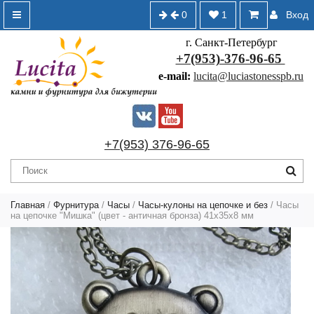
0
1
Вход
г. Санкт-Петербург
+7(953)-376-96-65
e-mail:
lucita@luciastonesspb.ru
+7(953) 376-96-65
Главная
/
Фурнитура
/
Часы
/
Часы-кулоны на цепочке и без
/ Часы
на цепочке "Мишка" (цвет - античная бронза) 41х35х8 мм