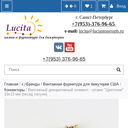
0
1
Вход
г. Санкт-Петербург
+7(953)-376-96-65
e-mail:
lucita@luciastonesspb.ru
+7(953) 376-96-65
Главная
/
👉Бренды
/
Винтажная фурнитура для бижутерии США
/
Коннекторы
/ Винтажный декоративный элемент - штамп "Цветочки"
19х13 мм (оксид латуни)