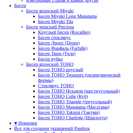
Ювелирные стразы и камни другие
Бисер
Бисер японский Miyuki
Бисер Miyuki Long Magatama
Бисер Miyuki Tila
Бисер чешский Preciosa
Круглый бисер (Rocailles)
Бисер стеклярус
Бисер Дропс (Drops)
Бисер Фарфаль (Farfalle)
Бисер Твин (Twin)
Бисер рубка
Бисер японский TOHO
Бисер TOHO круглый
Бисер TOHO Treasures (цилиндрической
формы)
Стеклярус TOHO
Бисер TOHO Hexagon (шестиугольный)
Бисер TOHO Cube (Куб)
Бисер TOHO Triangle (треугольный)
Бисер TOHO Magatama (Магатама)
Бисер TOHO Takumi (Такуми)
Бисер TOHO Charlotte (Шарлотта)
♥ Новинки
Все для создания украшений Pandora