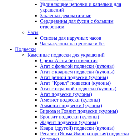
Удлиняющие цепочки и капельки для
украшений
Заклепки декоративные
Сердцевины для бусин с большим
отверстием
Часы
Основы для наручных часов
Часы-кулоны на цепочке и без
Подвески
Каменные подвески для украшений
Срезы Агата без отверстия
Агат с фольгой подвески (кулоны)
Агат с кварцем подвески (кулоны)
Агат резной подвески (кулоны)
Агат "Крэкл" подвески (кулоны)
Агат с огранкой подвески (кулоны)
Агат подвески (кулоны)
Аметист подвески (кулоны)
Аммонит подвески (кулоны)
Бирюза и Говлит подвески (кулоны)
Бронзит подвески (кулоны)
Жадеит подвески (кулоны)
Кварц (другой) подвески (кулоны)
Регалит (Яшма Императорская) подвески
(кулоны)