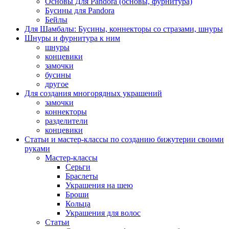
Основы Для Pandora (основы, фурнитура)
Бусины для Pandora
Бейлы
Для Шамбалы: Бусины, коннекторы со стразами, шнуры
Шнуры и фурнитура к ним
шнуры
концевики
замочки
бусины
другое
Для создания многорядных украшений
замочки
коннекторы
разделители
концевики
Статьи и мастер-классы по созданию бижутерии своими
руками
Мастер-классы
Серьги
Браслеты
Украшения на шею
Броши
Кольца
Украшения для волос
Статьи