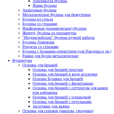
Хризоколла бусины
Яшма бусины
Акриловые бусины
Металлические бусины для бижутерии
Бусины из стекла
Бусины со стразами
Фарфоровые (керамические) бусины
Жемчуг, бусины из перламутра
"Индонезийские" бусины ручной работы
Бусины Лэмпворк
Рондели со стразами
Бусины с большим отверстием (для Пандора и др.)
Рамки для бусин металлические
Фурнитура
Основы для брошей
Основы для брошей простые
Основы для брошей в виде иголочки
Основы Булавки для брошей
Основы для брошей с филигранью
Основы для брошей с сеттингом для камеи
или кабошона
Основы для брошей с площадкой
Основы для брошей с петельками
Заготовки для значка
Основы для сережек (швензы, гвоздики)