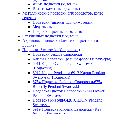
Яшма подвески (кулоны)
Разные каменные (кулоны)
Металлические подвески для браслетов, колье,
сережек
Подвески (шармы) для бижутерии
Медальоны
Подвески цветные с эмалью
Стеклянные подвески и кулоны
Акриловые подвески (листики, цветочки и
другие)
Подвески Swarovski (Сваровски)
Подвески сердца Сваровски
Капли Сваровски (разные формы и размеры)
6911 Kaputt Oval Pendant Swarovski
(Подвески)
6912 Kaputt Pendant и 6913 Kaputt Pendant
Swarovski (Подвески)
6754 Подвеска Бабочка Сваровски/6754
Butterfly Pendant Swarovski
Подвеска Цветок Сваровски/6744 Flower
Pendant Swarovski
Подвеска Риволи/6428 XILION Pendant
Swarovski
6919 Подвеска ключик Сваровски (Key
Pendant Swarovski)