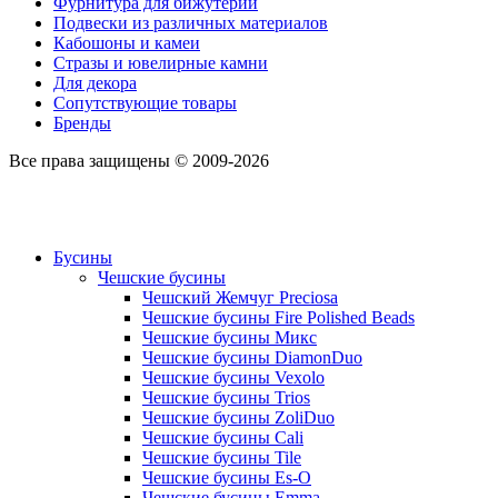
Фурнитура для бижутерии
Подвески из различных материалов
Кабошоны и камеи
Стразы и ювелирные камни
Для декора
Сопутствующие товары
Бренды
Все права защищены © 2009-2026
Бусины
Чешские бусины
Чешский Жемчуг Preciosa
Чешские бусины Fire Polished Beads
Чешские бусины Микс
Чешские бусины DiamonDuo
Чешские бусины Vexolo
Чешские бусины Trios
Чешские бусины ZoliDuo
Чешские бусины Cali
Чешские бусины Tile
Чешские бусины Es-O
Чешские бусины Emma