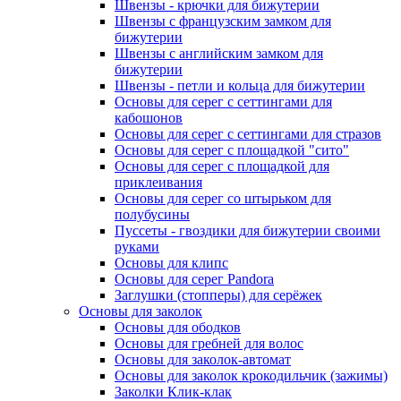
Швензы - крючки для бижутерии
Швензы с французским замком для
бижутерии
Швензы с английским замком для
бижутерии
Швензы - петли и кольца для бижутерии
Основы для серег с сеттингами для
кабошонов
Основы для серег с сеттингами для стразов
Основы для серег с площадкой "сито"
Основы для серег с площадкой для
приклеивания
Основы для серег со штырьком для
полубусины
Пуссеты - гвоздики для бижутерии своими
руками
Основы для клипс
Основы для серег Pandora
Заглушки (стопперы) для серёжек
Основы для заколок
Основы для ободков
Основы для гребней для волос
Основы для заколок-автомат
Основы для заколок крокодильчик (зажимы)
Заколки Клик-клак