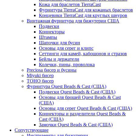
Кожа для браслетов TierraCast
Фурнитура TierraCast для кожаных браслетов
Концевики TierraCast для круглых шнуров
Винтажная фурнитура для бижутерии США
Подвески
Коннекторы
Штампы
Шапочки для бусин
Основы для серег и клипс
Сеттинги для камей, кабошонов и стразов
Бейлы и держатели
Колечки, пины, проволока
Preciosa бисер и бусины
Miyuki бисер
TOHO бисер
Фурнитура Quest Beads & Cast (США)
Подвески Quest Beads & Cast (США)
Основы для брошей Quest Beads & Cast
(США)
Основы для серег Quest Beads & Cast (США)
Коннекторы и разделители Quest Beads &
Cast (США)
Замочки Quest Beads & Cast (США)
Сопутствующие
Инструменты для бижутерии