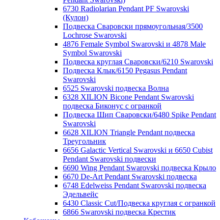
6730 Radiolarian Pendant PF Swarovski
(Кулон)
Подвеска Сваровски прямоугольная/3500
Lochrose Swarovski
4876 Female Symbol Swarovski и 4878 Male
Symbol Swarovski
Подвеска круглая Сваровски/6210 Swarovski
Подвеска Клык/6150 Pegasus Pendant
Swarovski
6525 Swarovski подвеска Волна
6328 XILION Bicone Pendant Swarovski
подвеска Биконус c огранкой
Подвеска Шип Сваровски/6480 Spike Pendant
Swarovski
6628 XILION Triangle Pendant подвеска
Треугольник
6656 Galactic Vertical Swarovski и 6650 Cubist
Pendant Swarovski подвески
6690 Wing Pendant Swarovski подвеска Крыло
6670 De-Art Pendant Swarovski подвеска
6748 Edelweiss Pendant Swarovski подвеска
Эдельвейс
6430 Classic Cut/Подвеска круглая с огранкой
6866 Swarovski подвеска Крестик