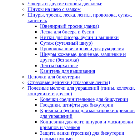
Чокеры и другие основы для колье
Шнуры на шею с замком
Шнуры, тросик, леска, ленты, проволока, сутаж,
канитель
Ювелирный тросик (ланка)
Леска для бисера и бусин
Нитки для бисера, бусин и вышивки
Сутаж (сутажный шнур)
Проволока ювелирная и для рукоделия
Шнуры кожаные, вощёные, замшевые и
другие (без замка)
Ленты бархатные
Канитель для вышивания
Цепочки для бижутерии
Стразовые цепочки (стразовые ленты)
Полезные мелочи для украшений (пины, колечки,
концевики и другое)
Колечки соединительные для бижутерии
Гвоздики, штифты для бижутерии
Кримпы и бусины для маскировки кримпов
для украшений
Концевики для лент, шнуров и маскировки
кримпов и узелков
Защита ланки (тросика) для бижутерии
своими руками