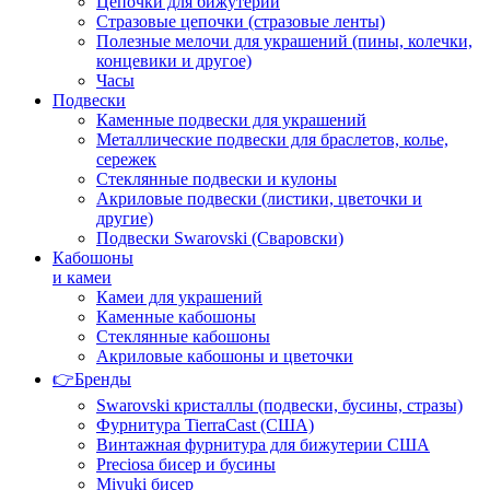
Цепочки для бижутерии
Стразовые цепочки (стразовые ленты)
Полезные мелочи для украшений (пины, колечки,
концевики и другое)
Часы
Подвески
Каменные подвески для украшений
Металлические подвески для браслетов, колье,
сережек
Стеклянные подвески и кулоны
Акриловые подвески (листики, цветочки и
другие)
Подвески Swarovski (Сваровски)
Кабошоны
и камеи
Камеи для украшений
Каменные кабошоны
Стеклянные кабошоны
Акриловые кабошоны и цветочки
👉Бренды
Swarovski кристаллы (подвески, бусины, стразы)
Фурнитура TierraCast (США)
Винтажная фурнитура для бижутерии США
Preciosa бисер и бусины
Miyuki бисер