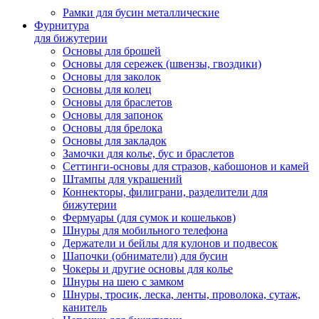
Рамки для бусин металлические
Фурнитура
для бижутерии
Основы для брошей
Основы для сережек (швензы, гвоздики)
Основы для заколок
Основы для колец
Основы для браслетов
Основы для запонок
Основы для брелока
Основы для закладок
Замочки для колье, бус и браслетов
Сеттинги-основы для стразов, кабошонов и камей
Штампы для украшений
Коннекторы, филиграни, разделители для
бижутерии
Фермуары (для сумок и кошельков)
Шнуры для мобильного телефона
Держатели и бейлы для кулонов и подвесок
Шапочки (обниматели) для бусин
Чокеры и другие основы для колье
Шнуры на шею с замком
Шнуры, тросик, леска, ленты, проволока, сутаж,
канитель