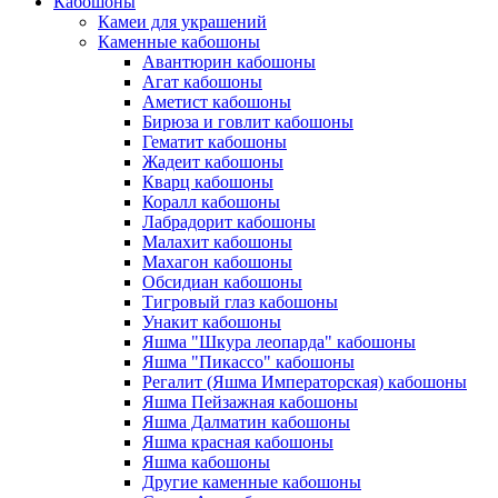
Кабошоны
Камеи для украшений
Каменные кабошоны
Авантюрин кабошоны
Агат кабошоны
Аметист кабошоны
Бирюза и говлит кабошоны
Гематит кабошоны
Жадеит кабошоны
Кварц кабошоны
Коралл кабошоны
Лабрадорит кабошоны
Малахит кабошоны
Махагон кабошоны
Обсидиан кабошоны
Тигровый глаз кабошоны
Унакит кабошоны
Яшма "Шкура леопарда" кабошоны
Яшма "Пикассо" кабошоны
Регалит (Яшма Императорская) кабошоны
Яшма Пейзажная кабошоны
Яшма Далматин кабошоны
Яшма красная кабошоны
Яшма кабошоны
Другие каменные кабошоны