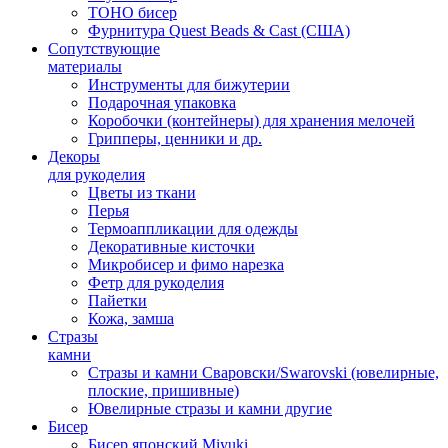
TOHO бисер
Фурнитура Quest Beads & Cast (США)
Сопутствующие
материалы
Инструменты для бижутерии
Подарочная упаковка
Коробочки (контейнеры) для хранения мелочей
Грипперы, ценники и др.
Декоры
для рукоделия
Цветы из ткани
Перья
Термоаппликации для одежды
Декоративные кисточки
Микробисер и фимо нарезка
Фетр для рукоделия
Пайетки
Кожа, замша
Стразы
камни
Стразы и камни Сваровски/Swarovski (ювелирные,
плоские, пришивные)
Ювелирные стразы и камни другие
Бисер
Бисер японский Miyuki