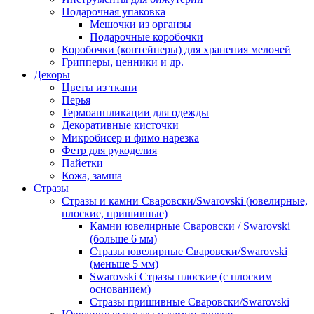
Подарочная упаковка
Мешочки из органзы
Подарочные коробочки
Коробочки (контейнеры) для хранения мелочей
Грипперы, ценники и др.
Декоры
Цветы из ткани
Перья
Термоаппликации для одежды
Декоративные кисточки
Микробисер и фимо нарезка
Фетр для рукоделия
Пайетки
Кожа, замша
Стразы
Стразы и камни Сваровски/Swarovski (ювелирные,
плоские, пришивные)
Камни ювелирные Сваровски / Swarovski
(больше 6 мм)
Стразы ювелирные Сваровски/Swarovski
(меньше 5 мм)
Swarovski Стразы плоские (с плоским
основанием)
Стразы пришивные Сваровски/Swarovski