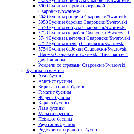
5328 Бусины биконусы Сваровски/Swarovski
5000 Бусины шарики с огранкой
Сваровски/Swarovski
5040 Бусины рондели Сваровски/Swarovski
5058 Бусины барокко Сваровски/Swarovski
5540 Бусины конусы Сваровски/Swarovski
5728 Бусины скарабеи Сваровски/Swarovski
5744 Бусины цветочки Сваровски/Swarovski
5752 Бусины клевер Сваровски/Swarovski
5754 Бусины бабочки Сваровски/Swarovski
Шармы Сваровски/Swarovski "Be Charmed"
для Пандоры
Рондели со стразами Сваровски/Swarovski
Бусины из камней
Агат бусины
Аметист бусины
Бирюза, говлит бусины
Гематит бусины
Жадеит бусины
Коралл бусины
Лава бусины
Малахит бусины
Перидот бусины
Раухтопаз бусины
Родохрозит и родонит бусины