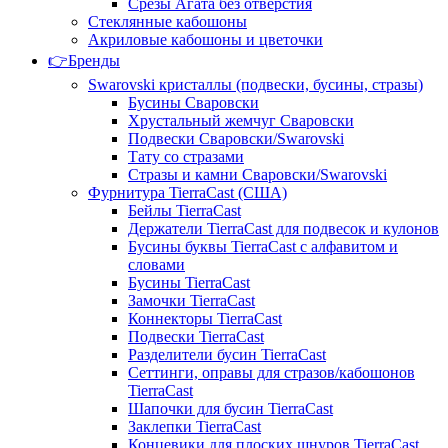
Срезы Агата без отверстия
Стеклянные кабошоны
Акриловые кабошоны и цветочки
👉Бренды
Swarovski кристаллы (подвески, бусины, стразы)
Бусины Сваровски
Хрустальный жемчуг Сваровски
Подвески Сваровски/Swarovski
Тату со стразами
Стразы и камни Сваровски/Swarovski
Фурнитура TierraCast (США)
Бейлы TierraCast
Держатели TierraCast для подвесок и кулонов
Бусины буквы TierraCast с алфавитом и
словами
Бусины TierraCast
Замочки TierraCast
Коннекторы TierraCast
Подвески TierraCast
Разделители бусин TierraCast
Сеттинги, оправы для стразов/кабошонов
TierraCast
Шапочки для бусин TierraCast
Заклепки TierraCast
Концевики для плоских шнуров TierraCast