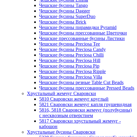
Чешские бусины Tango
Чешские бусины Dagger
Чешские бусины SuperDuo
Чешские бусины Brick
Чешские бусины пирамидки Pyramid
Чешские бусины прессованные Цветочки
Чешские прессованные бусины Листики
Чешские бусины Preciosa Tee
Чешские бусины Preciosa Candy
Чешские бусины Preciosa Chilli
Чешские бусины Preciosa Hill
Чешские бусины Preciosa Pip
Чешские бусины Preciosa Ripple
Чешские бусины Preciosa Villa
Чешские бусины резные Table Cut Beads
Чешские бусины прессованные Pressed Beads
Хрустальный жемчуг Сваровски
5810 Сваровски жемчуг круглый
5821 Сваровски жемчуг капля грушевидная
5816, 5818 Сваровски жемчуг (полубусины)
с несквозным отверстием
5817 Сваровски хрустальный жемчуг -
кабошон
Хрустальные бусины Сваровски