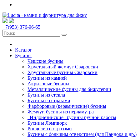
+7(953) 376-96-65
Каталог
Бусины
Чешские бусины
Хрустальный жемчуг Сваровски
Хрустальные бусины Сваровски
Бусины из камней
Акриловые бусины
Металлические бусины для бижутерии
Бусины из стекла
Бусины со стразами
Фарфоровые (керамические) бусины
Жемчуг, бусины из перламутра
"Индонезийские" бусины ручной работы
Бусины Лэмпворк
Рондели со стразами
Бусины с большим отверстием (для Пандора и др.)