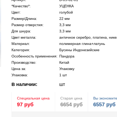
*Качество*:
УЦЕНКА
Цвет:
голубой
Размер/Длина:
22 мм
Размер отверстия:
3,3 мм
Для шнура:
3,3 мм
Цвет металла:
античное серебро, платина, нике
Материал:
полимерная глина+латунь
Категория:
Бусины Индонезийские
Особенность применения:
Пандора
Производство:
Китай
Цена за:
Упаковку
Упаковка:
1 шт
В наличии:
шт
Специальная цена
Старая цена
Вы экономит
97 руб
6654 руб
6557 руб