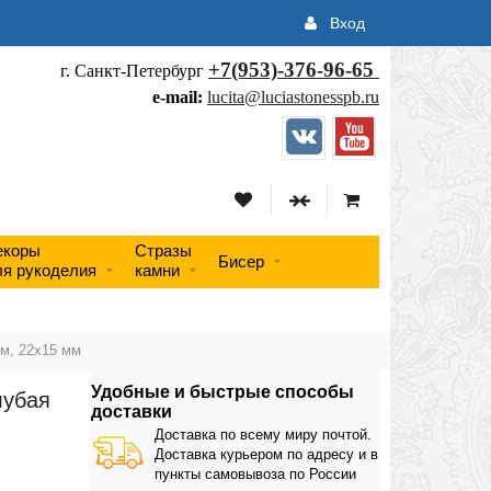
Вход
+7(953)-376-96-65
г. Санкт-Петербург
e-mail:
lucita@luciastonesspb.ru
екоры
Стразы
Бисер
ля рукоделия
камни
ым, 22х15 мм
Удобные и быстрые способы
лубая
доставки
Доставка по всему миру почтой.
Доставка курьером по адресу и в
пункты самовывоза по России