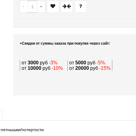
-
+
+Скидки от суммы заказа при покупке через сайт:
от
3000
руб
-3%
от
5000
руб
-5%
от
10000
руб
-10%
от
20000
руб
-15%
 пятнышки/потертости