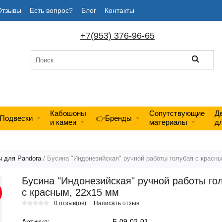
Отзывы
Есть вопрос?
Блог
Контакты
+7(953) 376-96-65
Кабошоны
Сопутствующие
Д
Подвески
👉Бренды
и камеи
материалы
д
 для Pandora
/ Бусина "Индонезийская" ручной работы голубая с красн
Бусина "Индонезийская" ручной работы го
с красным, 22х15 мм
0 отзыв(ов)
Написать отзыв
Артикул:
Б-09-02-01