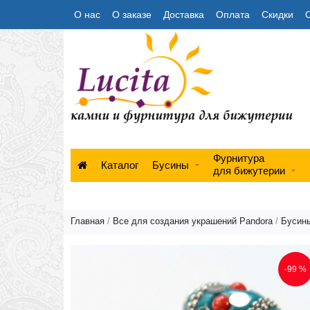
О нас
О заказе
Доставка
Оплата
Скидки
Фурнитура
Каталог
Бусины
для бижутерии
Главная
/
Все для создания украшений Pandora
/
Бусины
-99 %